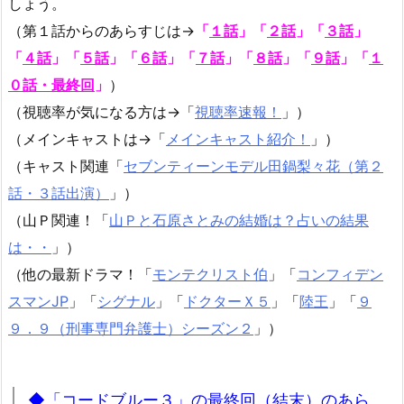
しょう。
（第１話からのあらすじは→
「
１話
」「
２話
」「
３話
」
「
４話
」「
５話
」「
６話
」「
７話
」「
８話
」「
９話
」
「
１
０話・最終回
」
）
（視聴率が気になる方は→「
視聴率速報！
」）
（メインキャストは→「
メインキャスト紹介！
」）
（キャスト関連「
セブンティーンモデル田鍋梨々花（第２
話・３話出演）
」）
（山Ｐ関連！「
山Ｐと石原さとみの結婚は？占いの結果
は・・
」）
（他の最新ドラマ！「
モンテクリスト伯
」「
コンフィデン
スマンJP
」「
シグナル
」「
ドクターＸ５
」「
陸王
」「
９
９．９（刑事専門弁護士）シーズン２
」）
◆「コードブルー３」の最終回（結末）のあら