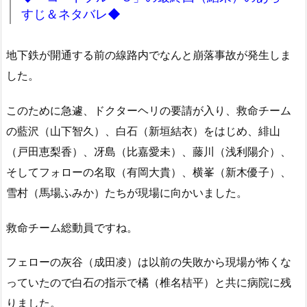
すじ＆ネタバレ◆
地下鉄が開通する前の線路内でなんと崩落事故が発生しま
した。
このために急遽、ドクターヘリの要請が入り、救命チーム
の藍沢（山下智久）、白石（新垣結衣）をはじめ、緋山
（戸田恵梨香）、冴島（比嘉愛未）、藤川（浅利陽介）、
そしてフォローの名取（有岡大貴）、横峯（新木優子）、
雪村（馬場ふみか）たちが現場に向かいました。
救命チーム総動員ですね。
フェローの灰谷（成田凌）は以前の失敗から現場が怖くな
っていたので白石の指示で橘（椎名桔平）と共に病院に残
りました。