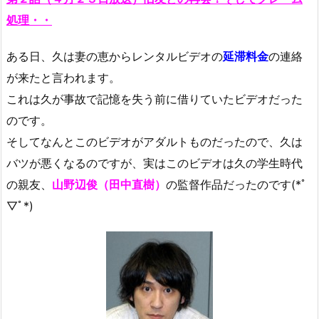
処理・・
ある日、久は妻の恵からレンタルビデオの
延滞料金
の連絡
が来たと言われます。
これは久が事故で記憶を失う前に借りていたビデオだった
のです。
そしてなんとこのビデオがアダルトものだったので、久は
バツが悪くなるのですが、実はこのビデオは久の学生時代
の親友、
山野辺俊（田中直樹）
の監督作品だったのです(*ﾟ
▽ﾟ*)