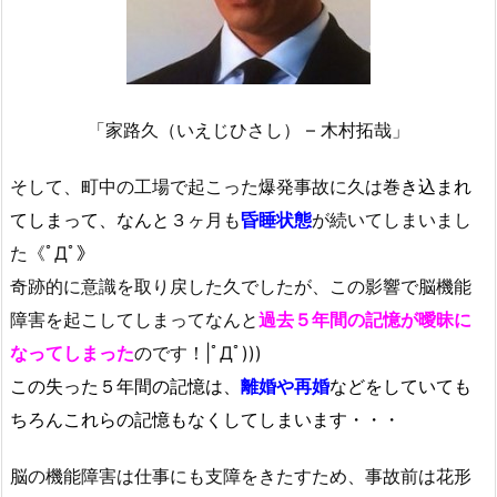
「家路久（いえじひさし） – 木村拓哉」
そして、町中の工場で起こった爆発事故に久は
巻き込まれ
てしまって、なんと
３ヶ月も
昏睡状態
が続いてしまいまし
た《ﾟДﾟ》
奇跡的に意識を取り戻した久でしたが、この影響で脳機能
障害を起こしてしまってなんと
過去５年間の記憶が曖昧に
なってしまった
のです！|ﾟДﾟ)))
この失った５年間の記憶は、
離婚や再婚
などをしていても
ちろんこれらの記憶もなくしてしまいます・・・
脳の機能障害は仕事にも支障をきたすため、事故前は花形