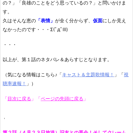
の？」「良雄のことをどう思っているの？」と問いかけま
す。
久はそんな恵の
「表情」
が全く分からず、
仮面
にしか見え
なかったのです・・・Σ(ﾟдﾟlll)
・・・
以上が、第１話のネタバレ＆あらすじとなります。
（気になる情報はこちら♪「
キャスト＆主題歌情報！
」「
視
聴率速報！
」）
「
目次に戻る
」
「
ページの先頭に戻る
」
第２話（４月２３日放送）旧友との再会！そしてクレーム