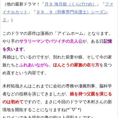
（他の最新ドラマ！「
月９ 海月姫（くらげひめ）
」「
ファ
イナルカット
」「
９９．９（刑事専門弁護士）シーズン
２
」）
このドラマの原作は漫画の「アイ’ムホーム」となります。
やり手の
サラリーマンでバツイチの主人公
が、ある日
記憶
を失います
。
再婚はしているのですが、別れた前妻や娘、そして今の家
族たちと
ふれあいながら
、
ほんとうの家族の在り方
を見つ
め直すという内容です。
木村拓哉さんはこれまでに会社の専務や凄腕刑事、脳科学
者などの役柄を演じてきましたが、
娘を持つ父親を演じる
のは初めて
ですので、まさに今回のドラマで木村さんの新
境地を開拓することになりますね(*ﾟ▽ﾟ*)
ヒロインである現在の妻の役は上戸彩さんです♪