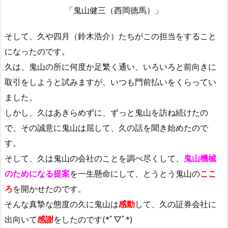
「鬼山健三（西岡徳馬）」
そして、久や四月（鈴木浩介）たちがこの担当をすること
になったのです。
久は、鬼山の所に何度か足繁く通い、いろいろと前向きに
取引をしようと試みますが、いつも門前払いをくらってい
ました。
しかし、久はあきらめずに、ずっと鬼山を訪ね続けたの
で、その誠意に鬼山は屈して、久の話を聞き始めたので
す。
そして、久は鬼山の会社のことを調べ尽くして、
鬼山機械
のためになる提案
を一生懸命にして、とうとう鬼山の
ここ
ろ
を開かせたのです。
そんな真摯な態度の久に鬼山は
感動
して、久の証券会社に
出向いて
感謝
をしたのです(*ﾟ▽ﾟ*)