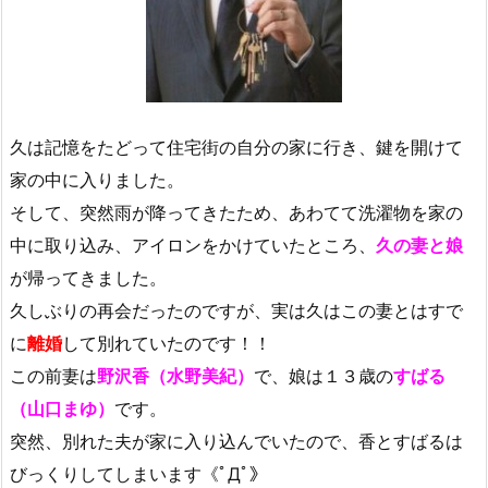
久は記憶をたどって住宅街の自分の家に行き、鍵を開けて
家の中に入りました。
そして、突然雨が降ってきたため、あわてて洗濯物を家の
中に取り込み、アイロンをかけていたところ、
久の妻と娘
が帰ってきました。
久しぶりの再会だったのですが、実は久はこの妻とはすで
に
離婚
して別れていたのです！！
この前妻は
野沢香（水野美紀）
で、娘は１３歳の
すばる
（山口まゆ）
です。
突然、別れた夫が家に入り込んでいたので、香とすばるは
びっくりしてしまいます《ﾟДﾟ》