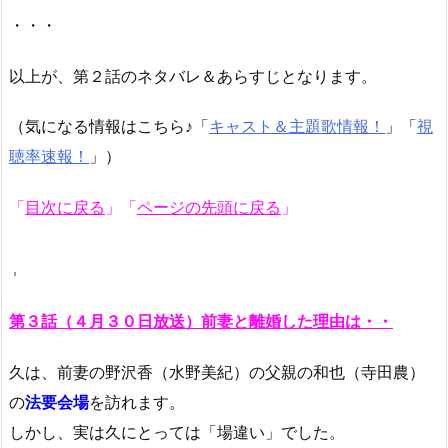
・・・
以上が、第２話のネタバレ＆あらすじとなります。
（気になる情報はこちら♪「
キャスト＆主題歌情報！
」「
視
聴率速報！
」）
「
目次に戻る
」
「
ページの先頭に戻る
」
第３話（４月３０日放送）前妻と離婚した理由は・・
久は、前妻の野沢香（水野美紀）の父親の和也（寺田農）
の
法要会場
を訪れます。
しかし、実は久にとっては「場違い」でした。