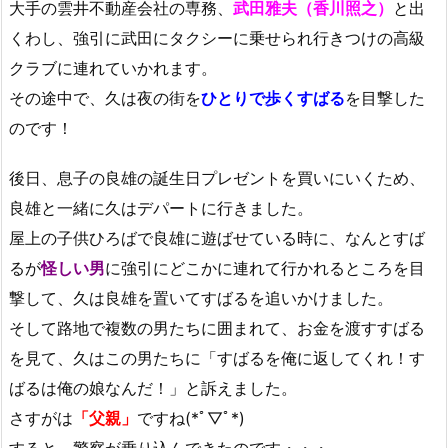
大手の雲井不動産会社の専務、
武田雅夫（香川照之）
と出
くわし、強引に武田にタクシーに乗せられ行きつけの高級
クラブに連れていかれます。
その途中で、久は夜の街を
ひとりで歩くすばる
を目撃した
のです！
後日、息子の良雄の誕生日プレゼントを買いにいくため、
良雄と一緒に久はデパートに行きました。
屋上の子供ひろばで良雄に遊ばせている時に、なんとすば
るが
怪しい男
に強引にどこかに連れて行かれるところを目
撃して、久は良雄を置いてすばるを追いかけました。
そして路地で複数の男たちに囲まれて、お金を渡すすばる
を見て、久はこの男たちに「すばるを俺に返してくれ！す
ばるは俺の娘なんだ！」と訴えました。
さすがは
「父親」
ですね(*ﾟ▽ﾟ*)