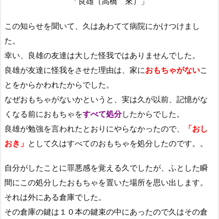
「良雄（高橋 來）」
この知らせを聞いて、久はあわてて病院にかけつけまし
た。
幸い、良雄の友達は大した怪我ではありませんでした。
良雄が友達に怪我をさせた理由は、家に
おもちゃがない
こ
とをからかわれたからでした。
なぜおもちゃがないかというと、実は久が以前、記憶がな
くなる前におもちゃを
すべて処分
したからでした。
良雄が勉強を言われたとおりにやらなかったので、
「おし
おき」
として久はすべてのおもちゃを処分したのです。。
自分がしたことに罪悪感を覚える久でしたが、ふとした瞬
間にこの処分したおもちゃを置いた場所を思い出します。
それは外にある倉庫でした。
その倉庫の鍵は１０本の鍵束の中にあったので久はその倉