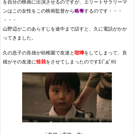
を自分の映画に出演させるのですが、エリートサラリーマ
ンはこの女性をこの映画監督から
略奪
するのです・・・
・・・
山野辺がこのあらすじを途中まで話すと、久に電話がかか
ってきました。
久の息子の良雄が幼稚園で友達と
喧嘩
をしてしまって、良
雄がその友達に
怪我
をさせてしまったのですΣ(ﾟдﾟlll)