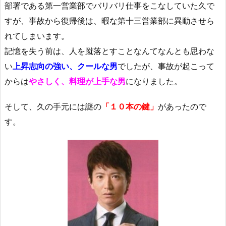
部署である第一営業部でバリバリ仕事をこなしていた久で
すが、事故から復帰後は、暇な第十三営業部に異動させら
れてしまいます。
記憶を失う前は、人を蹴落とすことなんてなんとも思わな
い
上昇志向の強い、クールな男
でしたが、事故が起こって
からは
やさしく、料理が上手な男
になりました。
そして、久の手元には謎の
「１０本の鍵」
があったので
す。