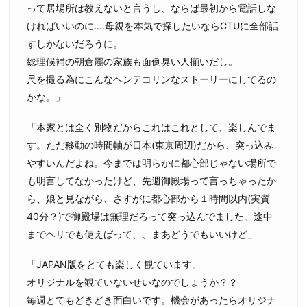
って居場所は教えないと言うし、ならば最初から電話しな
ければいいのに‥‥母親を本気で探したいならCTUに全部話
すしかないだろうに。
総理候補の朝倉麗の家族も面倒臭い人揃いだし。
尺を撮る為にこんなヘンテコリンなストーリーにしてるの
かな。」
「本家とは全く別物だからこれはこれとして、楽しんでま
す。ただ移動の時間軸が日本(東京周辺)だから、突っ込み
やすいんだよね。今までは明らかに都心部じゃない場所で
も明言してなかったけど、先週御殿場って言っちゃったか
ら、娘と見ながら、さすがに都心部から１時間以内(実質
40分？)で御殿場は無理だろって突っ込んでました。途中
までヘリでも使えばって、、まあどうでもいいけど」
「JAPAN版をとても楽しく観ています。
オリジナルを観ていないせいなのでしょうか？？
毎週とてもどきどき面白いです。機会があったらオリジナ