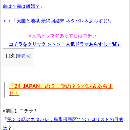
命は？麗は離婚？
」
＞＞「
天国と地獄 最終回結末 ネタバレ＆あらすじ!
」
※人気ドラマのあらすじはコチラ！
コチラをクリック ＞＞＞「人気ドラマあらすじ一覧」
目次
[
非表示
]
「24 JAPAN」の２１話のネタバレ＆あらす
じ！
※前回はコチラ！
「
第２０話のネタバレ：鳥獣保護区でのテロリストの目的
は？
」