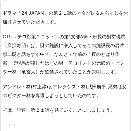
ドラマ「24 JAPAN」の第２１話のネタバレ＆あらすじをお
届けさせていただきます。
CTU（テロ対策ユニット）の第1支部A班・班長の獅堂現馬
（唐沢寿明）は、謎の施設に潜入してそこの施設長の岩片
烈二朗と話をする中で、なんと７年前の「夜のとばり作
戦」で現馬が殺したはずの男・テロリストの元締め・ビク
ター林（竜雷太）が監禁されていたことが判明します。
アンドレ・林(村上淳)とアレクシス・林(武田航平)兄弟は父
のビクター林を奪還しようとしていたのです。
では、早速、第２１話を見ていくことにしましょう。
・・・