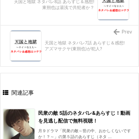
天国と地獄 ネタバレ8話 あらすじ＆感想!
東朔也は湯浅で共犯者か？
Prev
天国と地獄 ネタバレ7話 あらすじ＆感想!
アズマサクヤ(東朔也)が犯人?
関連記事
民衆の敵 5話のネタバレ&あらすじ！動画
を見逃し配信で無料視聴！
月９ドラマ「民衆の敵～世の中、おかしくないです
か！？～」の第５話のあらすじ（ネタ ...