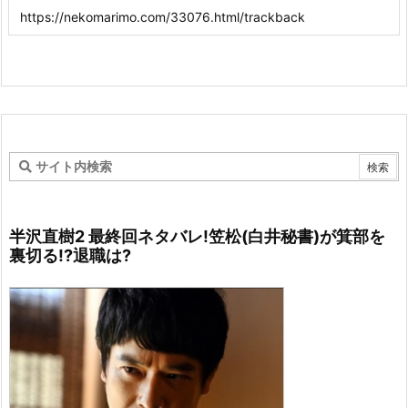
半沢直樹2 最終回ネタバレ!笠松(白井秘書)が箕部を
裏切る!?退職は?