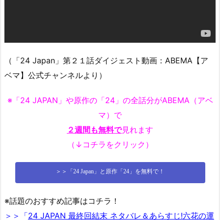
（「24 Japan」第２１話ダイジェスト動画：ABEMA【ア
ベマ】公式チャンネルより）
※「24 JAPAN」や原作の「24」の全話分がABEMA（アベ
マ）で
２週間も無料で
見れます
（↓コチラをクリック）
＞＞「24 Japan」と原作「24」を無料で！
※話題のおすすめ記事はコチラ！
＞＞「
24 JAPAN 最終回結末 ネタバレ＆あらすじ!六花の運