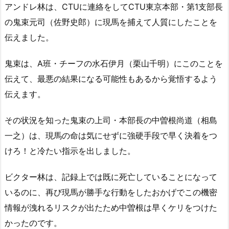
アンドレ林は、CTUに連絡をしてCTU東京本部・第1支部長
の鬼束元司（佐野史郎）に現馬を捕えて人質にしたことを
伝えました。
鬼束は、A班・チーフの水石伊月（栗山千明）にこのことを
伝えて、最悪の結果になる可能性もあるから覚悟するよう
伝えます。
その状況を知った鬼束の上司・本部長の中曽根尚道（相島
一之）は、現馬の命は気にせずに強硬手段で早く決着をつ
けろ！と冷たい指示を出しました。
ビクター林は、記録上では既に死亡していることになって
いるのに、再び現馬が勝手な行動をしたおかげでこの機密
情報が洩れるリスクが出たため中曽根は早くケリをつけた
かったのです。