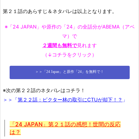
第２１話のあらすじ＆ネタバレは以上となります。
※「24 JAPAN」や原作の「24」の全話分がABEMA（アベ
マ）で
２週間も無料で
見れます
（↓コチラをクリック）
＞＞「24 Japan」と原作「24」を無料で！
※次の第２２話のネタバレはコチラ！
＞＞「
第２２話：ビクター林の取引にCTUが却下！？
」
「24 JAPAN」第２１話の感想！世間の反応
は？