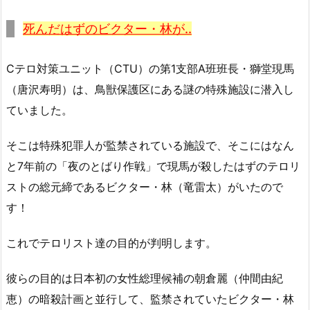
死んだはずのビクター・林が..
Cテロ対策ユニット（CTU）の第1支部A班班長・獅堂現馬
（唐沢寿明）は、鳥獣保護区にある謎の特殊施設に潜入し
ていました。
そこは特殊犯罪人が監禁されている施設で、そこにはなん
と7年前の「夜のとばり作戦」で現馬が殺したはずのテロリ
ストの総元締であるビクター・林（竜雷太）がいたので
す！
これでテロリスト達の目的が判明します。
彼らの目的は日本初の女性総理候補の朝倉麗（仲間由紀
恵）の暗殺計画と並行して、監禁されていたビクター・林