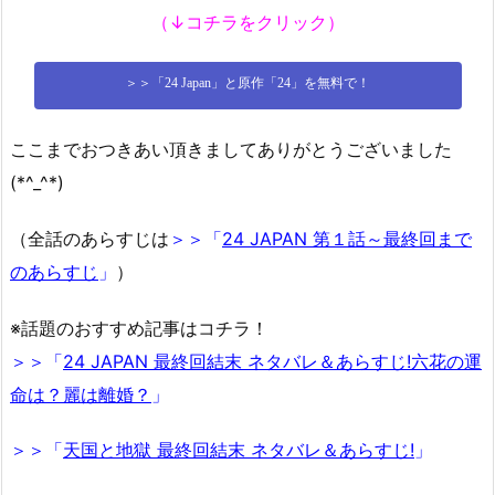
（↓コチラをクリック）
＞＞「24 Japan」と原作「24」を無料で！
ここまでおつきあい頂きましてありがとうございました
(*^_^*)
（全話のあらすじは
＞＞「
24 JAPAN 第１話～最終回まで
のあらすじ
」
）
※話題のおすすめ記事はコチラ！
＞＞「
24 JAPAN 最終回結末 ネタバレ＆あらすじ!六花の運
命は？麗は離婚？
」
＞＞「
天国と地獄 最終回結末 ネタバレ＆あらすじ!
」