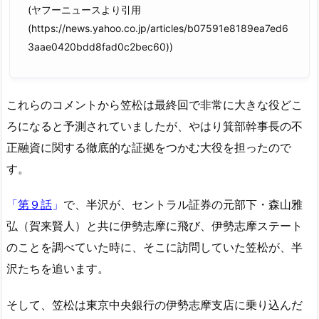
(ヤフーニュースより引用
(https://news.yahoo.co.jp/articles/b07591e8189ea7ed6
3aae0420bdd8fad0c2bec60))
これらのコメントから笠松は最終回で非常に大きな役どこ
ろになると予測されていましたが、やはり箕部幹事長の不
正融資に関する徹底的な証拠をつかむ大役を担ったので
す。
「
第９話
」
で、半沢が、セントラル証券の元部下・森山雅
弘（賀来賢人）と共に伊勢志摩に飛び、伊勢志摩ステート
のことを調べていた時に、そこに訪問していた笠松が、半
沢たちを追います。
そして、笠松は東京中央銀行の伊勢志摩支店に乗り込んだ