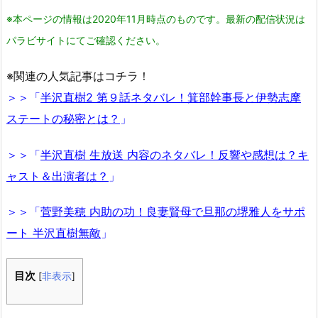
※本ページの情報は2020年11月時点のものです。最新の配信状況は
パラビサイトにてご確認ください。
※関連の人気記事はコチラ！
＞＞「
半沢直樹2 第９話ネタバレ！箕部幹事長と伊勢志摩
ステートの秘密とは？
」
＞＞「
半沢直樹 生放送 内容のネタバレ！反響や感想は？キ
ャスト＆出演者は？
」
＞＞「
菅野美穂 内助の功！良妻賢母で旦那の堺雅人をサポ
ート 半沢直樹無敵
」
目次
[
非表示
]