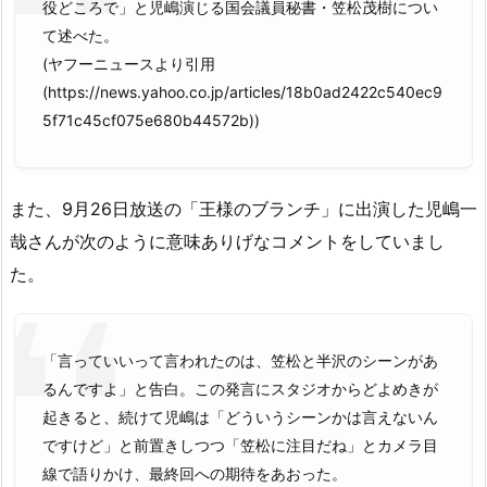
役どころで」と児嶋演じる国会議員秘書・笠松茂樹につい
て述べた。
(ヤフーニュースより引用
(https://news.yahoo.co.jp/articles/18b0ad2422c540ec9
5f71c45cf075e680b44572b))
また、9月26日放送の「王様のブランチ」に出演した児嶋一
哉さんが次のように意味ありげなコメントをしていまし
た。
「言っていいって言われたのは、笠松と半沢のシーンがあ
るんですよ」と告白。この発言にスタジオからどよめきが
起きると、続けて児嶋は「どういうシーンかは言えないん
ですけど」と前置きしつつ「笠松に注目だね」とカメラ目
線で語りかけ、最終回への期待をあおった。