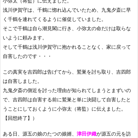
小弥太（将監）に伝えました。
浅川伊賀守は、千鶴に惚れ込んでいたため、九鬼夕斎に早
く千鶴を連れてくるように催促していました。
そこで千鶴は自ら潮見閣に行き、小弥太の命だけは取らな
いように頼みます。
そして千鶴は浅川伊賀守に抱かれることなく、家に戻って
自害したのです・・・
この真実を吉四郎は告げてから、鷲巣を討ち取り、吉四郎
は自害しました。
九鬼夕斎の側近を討った理由が知られてしまうとまずいの
で、吉四郎は自害する前に鷲巣と単に決闘して自害したと
うことにしておくように小弥太（将監）に伝えました。
【回想終了】）
ある日、源五の娘のたつの娘婿、
津田伊織
が源五の元を訪