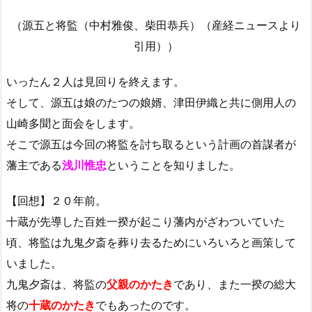
（源五と将監（中村雅俊、柴田恭兵）（産経ニュースより
引用））
いったん２人は見回りを終えます。
そして、源五は娘のたつの娘婿、津田伊織と共に側用人の
山崎多聞と面会をします。
そこで源五は今回の将監を討ち取るという計画の首謀者が
藩主である
浅川惟忠
ということを知りました。
【回想】２０年前。
十蔵が先導した百姓一揆が起こり藩内がざわついていた
頃、将監は九鬼夕斎を葬り去るためにいろいろと画策して
いました。
九鬼夕斎は、将監の
父親のかたき
であり、また一揆の総大
将の
十蔵のかたき
でもあったのです。