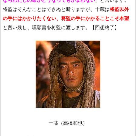
将監はそんなことはできぬと断りますが、十蔵は
将監以外
の手にはかかりたくない、将監の手にかかることこそ本望
と言い残し、嘆願書を将監に渡します。【回想終了】
十蔵（高橋和也）