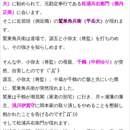
大）
に勧められて、元勘定奉行である
松浦兵右衛門（堀内
正美）
に会います。
そこに近習頭（側近職）の
鷲巣角兵衛（平岳大）
が現れま
す。
鷲巣角兵衛は道場で、源五と小弥太（将監）を打ちのめ
し、その強さを知らしめます。
そんな中、小弥太（将監）の母親、
千鶴（中村ゆり）
が突
然、自害したのです《ﾟДﾟ》
源五、小弥太（将監）、十蔵が千鶴の亡骸と共にいた際
に、鷲巣角兵衛が突然現れました。
鷲巣は千鶴が潮見閣（家老の別宅）に行き、月ヶ瀬藩の藩
主、
浅川伊賀守
に岡本家の取り潰しをやめることを懇願し
抱かれたことを告げるのです|ﾟДﾟ)))
そして松浦兵右衛門が現れます。