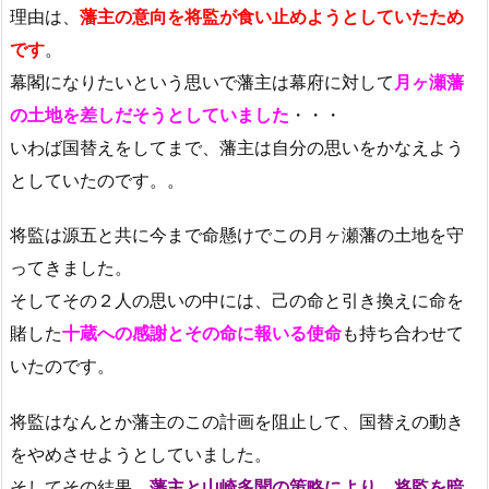
理由は、
藩主の意向を将監が食い止めようとしていたため
です
。
幕閣になりたいという思いで藩主は幕府に対して
月ヶ瀬藩
の土地を差しだそうとしていました
・・・
いわば国替えをしてまで、藩主は自分の思いをかなえよう
としていたのです。。
将監は源五と共に今まで命懸けでこの月ヶ瀬藩の土地を守
ってきました。
そしてその２人の思いの中には、己の命と引き換えに命を
賭した
十蔵への感謝とその命に報いる使命
も持ち合わせて
いたのです。
将監はなんとか藩主のこの計画を阻止して、国替えの動き
をやめさせようとしていました。
そしてその結果、
藩主と山崎多聞の策略により、将監を暗