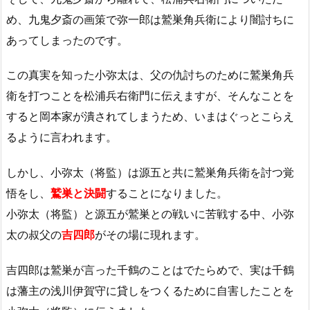
め、九鬼夕斎の画策で弥一郎は鷲巣角兵衛により闇討ちに
あってしまったのです。
この真実を知った小弥太は、父の仇討ちのために鷲巣角兵
衛を打つことを松浦兵右衛門に伝えますが、そんなことを
すると岡本家が潰されてしまうため、いまはぐっとこらえ
るように言われます。
しかし、小弥太（将監）は源五と共に鷲巣角兵衛を討つ覚
悟をし、
鷲巣と決闘
することになりました。
小弥太（将監）と源五が鷲巣との戦いに苦戦する中、小弥
太の叔父の
吉四郎
がその場に現れます。
吉四郎は鷲巣が言った千鶴のことはでたらめで、実は千鶴
は藩主の浅川伊賀守に貸しをつくるために自害したことを