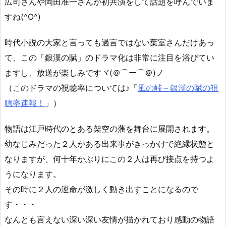
広司さんや岡田准一さんが初共演をして話題を呼んでいま
すね(^O^)
時代小説の大家と言っても過言ではない葉室さんだけあっ
て、この「銀漢の賦」のドラマ化は非常に注目を浴びてい
ますし、放送が楽しみですヾ(＠⌒ー⌒＠)ノ
（このドラマの視聴率については♪「
風の峠～銀漢の賦の視
聴率速報！
」）
物語は江戸時代のとある架空の藩を舞台に展開されます。
幼なじみだった２人がある出来事がきっかけで絶縁状態と
なりますが、何十年かぶりにこの２人は再び接点を持つよ
うになります。
その時に２人の運命が激しく動き出すことになるので
す・・・
なんとも言えない深い深い友情が描かれており感動の物語