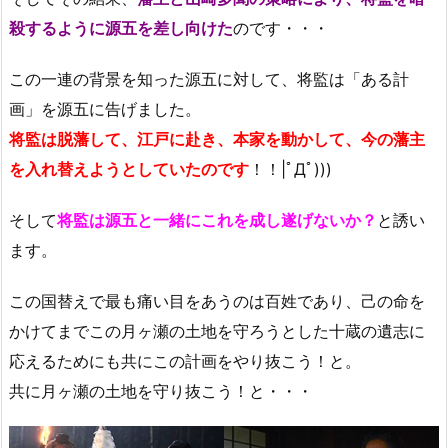
殺するように源五を差し向けた
のです・・・
この一連の背景を知った源五に対して、将監は「ある計
画」を源五に告げました。
将監は脱藩して、江戸に赴き、本家を動かして、今の藩主
を入れ替えようとしていたのです
！！|ﾟДﾟ)))
そして
将監は源五と一緒にこれを成し遂げないか？
と誘い
ます。
この国替えで最も痛い目をあうのは百姓であり、己の命を
かけてまでこの月ヶ瀬の土地を守ろうとした十蔵の遺志に
応えるためにも共にこの計画をやり抜こう！と。
共に月ヶ瀬の土地を守り抜こう！と・・・