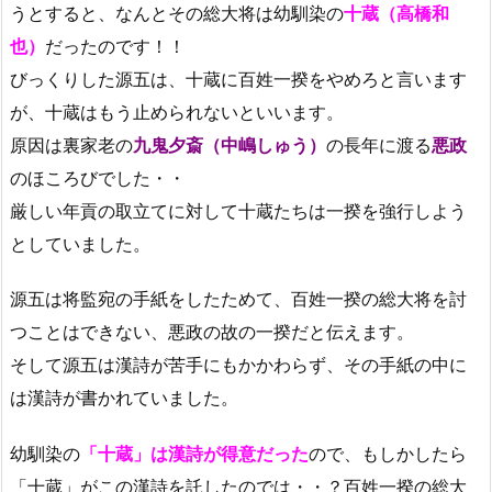
うとすると、なんとその総大将は幼馴染の
十蔵（高橋和
也）
だったのです！！
びっくりした源五は、十蔵に百姓一揆をやめろと言います
が、十蔵はもう止められないといいます。
原因は裏家老の
九鬼夕斎（中嶋しゅう）
の長年に渡る
悪政
のほころびでした・・
厳しい年貢の取立てに対して十蔵たちは一揆を強行しよう
としていました。
源五は将監宛の手紙をしたためて、百姓一揆の総大将を討
つことはできない、悪政の故の一揆だと伝えます。
そして源五は漢詩が苦手にもかかわらず、その手紙の中に
は漢詩が書かれていました。
幼馴染の
「十蔵」は漢詩が得意
だった
ので、もしかしたら
「十蔵」がこの漢詩を託したのでは・・？百姓一揆の総大