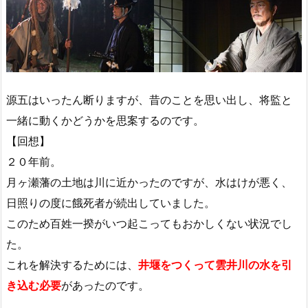
源五はいったん断りますが、昔のことを思い出し、将監と
一緒に動くかどうかを思案するのです。
【回想】
２０年前。
月ヶ瀬藩の土地は川に近かったのですが、水はけが悪く、
日照りの度に餓死者が続出していました。
このため百姓一揆がいつ起こってもおかしくない状況でし
た。
これを解決するためには、
井堰をつくって雲井川の水を引
き込む必要
があったのです。