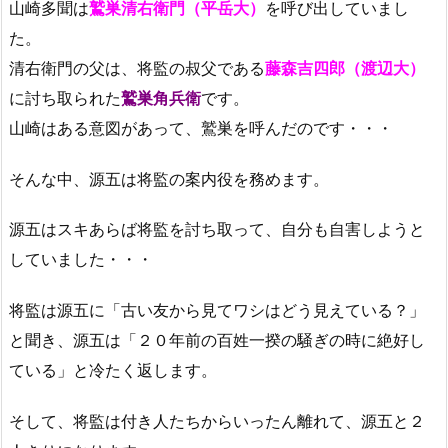
山崎多聞は
鷲巣清右衛門（平岳大）
を呼び出していまし
た。
清右衛門の父は、将監の叔父である
藤森吉四郎（渡辺大）
に討ち取られた
鷲巣角兵衛
です。
山崎はある意図があって、鷲巣を呼んだのです・・・
そんな中、源五は将監の案内役を務めます。
源五はスキあらば将監を討ち取って、自分も自害しようと
していました・・・
将監は源五に「古い友から見てワシはどう見えている？」
と聞き、源五は「２０年前の百姓一揆の騒ぎの時に絶好し
ている」と冷たく返します。
そして、将監は付き人たちからいったん離れて、源五と２