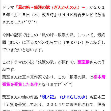
ドラマ
「風の峠～銀漢の賦（ぎんかんのふ）～」
が２０１
５年１月１５日（木）夜８時よりＮＨＫ総合テレビで放送
されました(*ﾟ▽ﾟ*)
今回の記事ではこの「風の峠～銀漢の賦」について、最終
回（結末）に至るまでのあらすじ（ネタバレ）をご紹介し
ていきたいと思います。
このドラマは小説「銀漢の賦」が原作で、
葉室麟
さんの作
品です。
葉室さんは直木賞作家であり、この「銀漢の賦」は
松本清
張賞を受賞した名作
となります(*ﾟ▽ﾟ*)
葉室さんの他の作品
「蜩ノ記」（ひぐらしのき）
も直木三
十五賞を受賞しており、２０１４年に映画化されて、役所