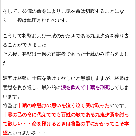
そして、公儀の命令により九鬼夕斎は切腹することにな
り、一揆は鎮圧されたのです。
こうして将監および十蔵のかたきである九鬼夕斎を葬り去
ることができました。
その後、将監は一揆の首謀者であった十蔵のみ捕らえまし
た。
源五は将監に十蔵を助けて欲しいと懇願しますが、将監は
意思を貫き通し、最終的に
涙を飲んで十蔵を刑死
してしま
います。
将監は
十蔵の命懸けの思いを泣く泣く受け取った
のです。
十蔵の
己の命に代えてでも百姓の敵である九鬼夕斎を討っ
て欲しい・・命を預けるときは将監の手にかかってこそ本
望
という思いを・・