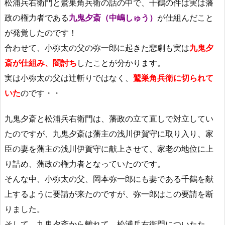
松浦兵右衛門と鷲巣角兵衛の話の中で、千鶴の件は実は藩
政の権力者である
九鬼夕斎（中嶋しゅう）
が仕組んだこと
が発覚したのです！
合わせて、小弥太の父の弥一郎に起きた悲劇も実は
九鬼夕
斎が仕組み、闇討ち
したことが分かります。
実は小弥太の父は辻斬りではなく、
鷲巣角兵衛に切られて
いた
のです・・
九鬼夕斎と松浦兵右衛門は、藩政の立て直しで対立してい
たのですが、九鬼夕斎は藩主の浅川伊賀守に取り入り、家
臣の妻を藩主の浅川伊賀守に献上させて、家老の地位に上
り詰め、藩政の権力者となっていたのです。
そんな中、小弥太の父、岡本弥一郎にも妻である千鶴を献
上するように要請が来たのですが、弥一郎はこの要請を断
りました。
そして、九鬼夕斎から離れて、松浦兵右衛門についたた