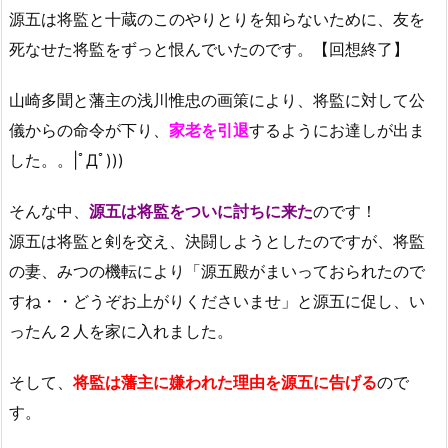
源五は将監と十蔵のこのやりとりを知らないために、友を
死なせた将監をずっと恨んでいたのです。【回想終了】
山崎多聞と藩主の浅川惟忠の画策により、将監に対して公
儀からの命令が下り、
家老を引退
するようにお達しが出ま
した。。|ﾟДﾟ)))
そんな中、
源五は将監をついに討ちに来た
のです！
源五は将監と剣を交え、決闘しようとしたのですが、将監
の妻、みつの機転により「源五殿がまいっておられたので
すね・・どうぞお上がりくださいませ」と源五に促し、い
ったん２人を家に入れました。
そして、
将監は藩主に嫌われた理由を源五に告げる
ので
す。