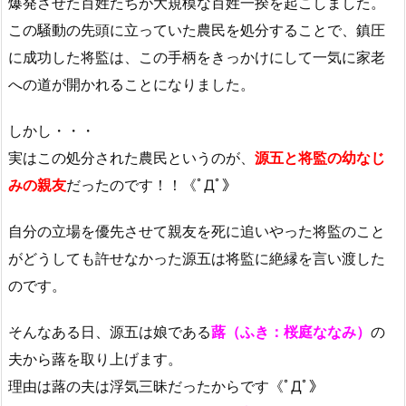
爆発させた百姓たちが大規模な百姓一揆を起こしました。
この騒動の先頭に立っていた農民を処分することで、鎮圧
に成功した将監は、この手柄をきっかけにして一気に家老
への道が開かれることになりました。
しかし・・・
実はこの処分された農民というのが、
源五と将監の幼なじ
みの親友
だったのです！！《ﾟДﾟ》
自分の立場を優先させて親友を死に追いやった将監のこと
がどうしても許せなかった源五は将監に絶縁を言い渡した
のです。
そんなある日、源五は娘である
蕗（ふき：桜庭ななみ）
の
夫から蕗を取り上げます。
理由は蕗の夫は浮気三昧だったからです《ﾟДﾟ》