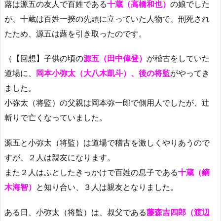
蕗は源五の友人で百姓である
十蔵（高橋和也）
の娘でした
が、十蔵は百姓一揆の先頭に立っていた人物で、刑死され
たため、源五は蕗を引き取ったのです。
（【回想】子供の頃の
源五（田中偉登）
が稽古をしていた
道場に、
岡本小弥太（大八木凱斗）、後の将監
がやってき
ました。
小弥太（将監）の父親は岡本弥一郎で側用人でしたが、辻
斬りで亡くなっていました。
源五と小弥太（将監）は道場で稽古を激しくやりあうので
すが、２人は親友になります。
また２人はふとしたきっかけで百姓の息子である
十蔵（鏑
木海智）
と知り合い、３人は親友となりました。
ある日、小弥太（将監）は、叔父である
藤森吉四郎（渡辺