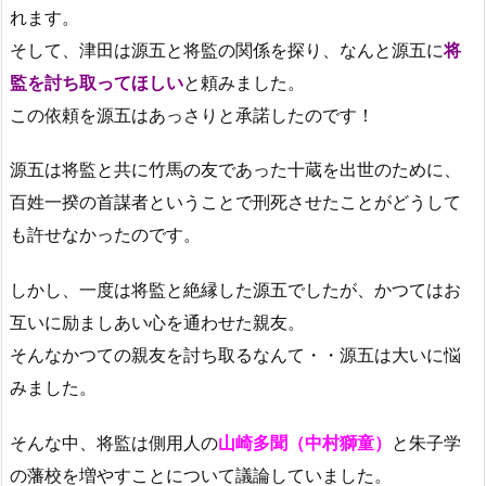
れます。
そして、津田は源五と将監の関係を探り、なんと源五に
将
監を討ち取ってほしい
と頼みました。
この依頼を源五はあっさりと承諾したのです！
源五は将監と共に竹馬の友であった十蔵を出世のために、
百姓一揆の首謀者ということで刑死させたことがどうして
も許せなかったのです。
しかし、一度は将監と絶縁した源五でしたが、かつてはお
互いに励ましあい心を通わせた親友。
そんなかつての親友を討ち取るなんて・・源五は大いに悩
みました。
そんな中、将監は側用人の
山崎多聞（中村獅童）
と朱子学
の藩校を増やすことについて議論していました。