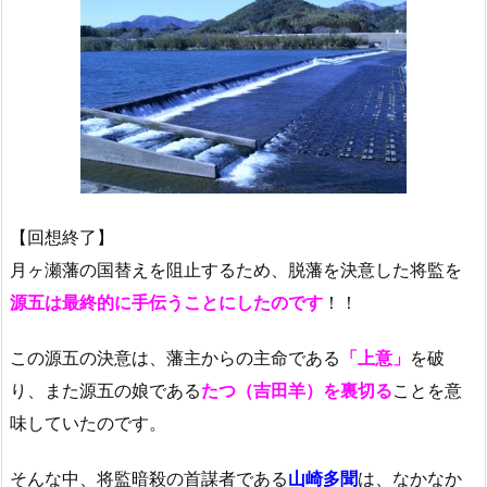
【回想終了】
月ヶ瀬藩の国替えを阻止するため、脱藩を決意した将監を
源五は最終的に手伝うことにしたのです
！！
この源五の決意は、藩主からの主命である
「上意」
を破
り、また源五の娘である
たつ（吉田羊）を裏切る
ことを意
味していたのです。
そんな中、将監暗殺の首謀者である
山崎多聞
は、なかなか