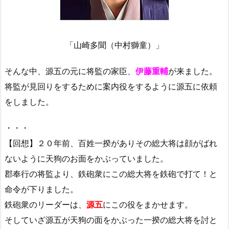
「山崎多聞（中村獅童）」
そんな中、源五の元に将監の家臣、
伊藤重輔
が来ました。
将監が見回りをするために案内役をするように源五に依頼
をしました。
・・・
【回想】２０年前、百姓一揆がありその総大将は顔がばれ
ないように天狗のお面をかぶっていました。
郡奉行の将監より、鉄砲衆にこの総大将を鉄砲で打て！と
命令が下りました。
鉄砲衆のリーダーは、
源五
にこの役をまかせます。
そしていざ源五が天狗の面をかぶった一揆の総大将を討と