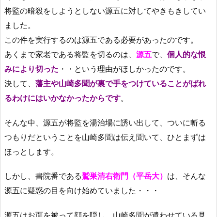
将監の暗殺をしようとしない源五に対してやきもきしてい
ました。
この件を実行するのは源五である必要があったのです。
あくまで家老である将監を切るのは、
源五
で、
個人的な恨
みにより切った
・・という理由がほしかったのです。
決して、
藩主や山崎多聞が裏で手をつけていることがばれ
るわけにはいかなかったからです
。
そんな中、源五が将監を湯治場に誘い出して、ついに斬る
つもりだということを山崎多聞は伝え聞いて、ひとまずは
ほっとします。
しかし、書院番である
鷲巣清右衛門（平岳大）
は、そんな
源五に疑惑の目を向け始めていました・・・
源五はお面を被って顔を隠し、山崎多聞が遣わせている見