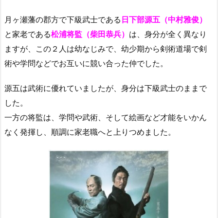
月ヶ瀬藩の郡方で下級武士である
日下部源五（中村雅俊）
と家老である
松浦将監（柴田恭兵）
は、身分が全く異なり
ますが、この２人は幼なじみで、幼少期から剣術道場で剣
術や学問などでお互いに競い合った仲でした。
源五は武術に優れていましたが、身分は下級武士のままで
した。
一方の将監は、学問や武術、そして絵画など才能をいかん
なく発揮し、順調に家老職へと上りつめました。