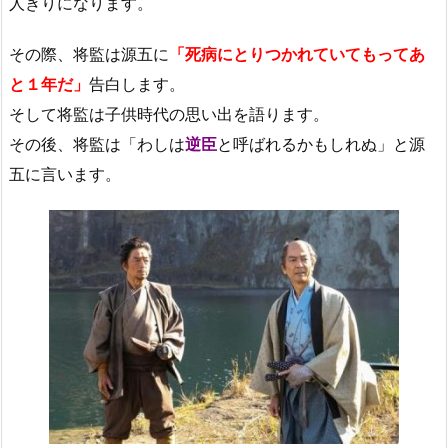
人きりになります。
その際、将監は源五に
「死病にとりつかれていてもってあ
と１年だ」
告白します。
そして将監は子供時代の思い出を語ります。
その後、将監は「わしは
逆臣
と呼ばれるかもしれぬ」と源
五に言います。