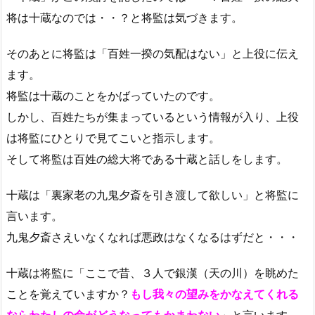
将は十蔵なのでは・・？と将監は気づきます。
そのあとに将監は「百姓一揆の気配はない」と上役に伝え
ます。
将監は十蔵のことをかばっていたのです。
しかし、百姓たちが集まっているという情報が入り、上役
は将監にひとりで見てこいと指示します。
そして将監は百姓の総大将である十蔵と話しをします。
十蔵は「裏家老の九鬼夕斎を引き渡して欲しい」と将監に
言います。
九鬼夕斎さえいなくなれば悪政はなくなるはずだと・・・
十蔵は将監に「ここで昔、３人で銀漢（天の川）を眺めた
ことを覚えていますか？
もし我々の望
みをかなえてくれる
ならわたしの
命がどうなってもかまわない
」と言います。