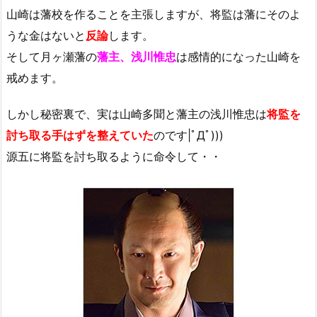
山崎は藩校を作ることを主張しますが、将監は藩にそのよ
うな金はないと
反論
します。
そして月ヶ瀬藩の
藩主、浅川惟忠
は感情的になった山崎を
戒めます。
しかし秘密裏で、実は山崎多聞と藩主の浅川惟忠は
将監を
討ち取る手はず
を整えていた
のです|ﾟДﾟ)))
源五に将監を討ち取るように命令して・・