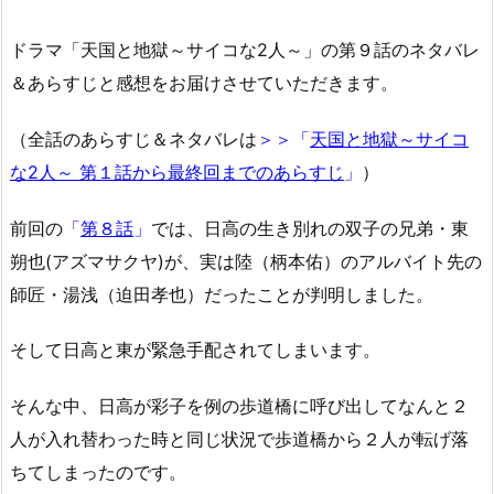
ドラマ「天国と地獄～サイコな2人～」の第９話のネタバレ
＆あらすじと感想をお届けさせていただきます。
（全話のあらすじ＆ネタバレは
＞＞「
天国と地獄～サイコ
な2人～ 第１話から最終回までのあらすじ
」
）
前回の
「
第８話
」
では、日高の生き別れの双子の兄弟・東
朔也(アズマサクヤ)が、実は陸（柄本佑）のアルバイト先の
師匠・湯浅（迫田孝也）だったことが判明しました。
そして日高と東が緊急手配されてしまいます。
そんな中、日高が彩子を例の歩道橋に呼び出してなんと２
人が入れ替わった時と同じ状況で歩道橋から２人が転げ落
ちてしまったのです。