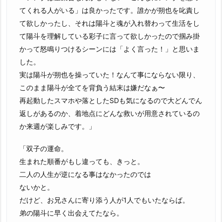
てくれる人がいる」は良かったです。誰かが朔也を叱責し
て欲しかったし、それは陽斗と魂が入れ替わって生活をし
て陽斗を理解している彩子に言って欲しかったので掴み掛
かって怒鳴りつけるシーンには「よく言った！」と思いま
した。
実は陽斗が朔也を操っていた！なんて事にならない限り、
このまま陽斗が全てを背負う結末は嫌だなぁ〜
再起動したスマホや落としたSDも気になるので大どんでん
返しがあるのか、着地点にどんな救いが用意されているの
か来週が楽しみです。」
「双子の運命。
生まれた順番がもし違っても、きっと。
二人の人生が逆になる事はなかったのでは
ないかと。
だけど、お兄さんに寄り添う人が1人でもいたならば。
弟の陽斗に早く出会えてたなら。