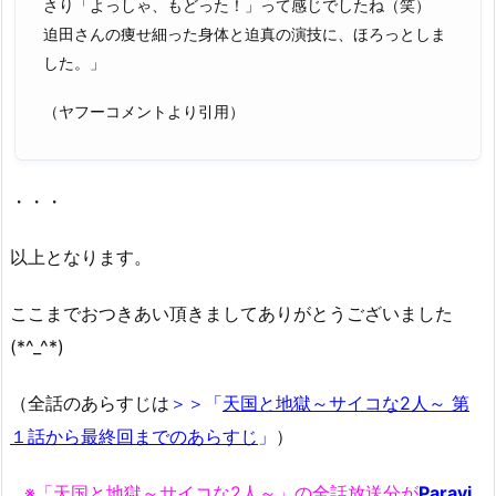
さり「よっしゃ、もどった！」って感じでしたね（笑）
迫田さんの痩せ細った身体と迫真の演技に、ほろっとしま
した。」
（ヤフーコメントより引用）
・・・
以上となります。
ここまでおつきあい頂きましてありがとうございました
(*^_^*)
（全話のあらすじは
＞＞「
天国と地獄～サイコな2人～ 第
１話から最終回までのあらすじ
」
）
※「天国と地獄～サイコな2人～」の全話放送分が
Paravi