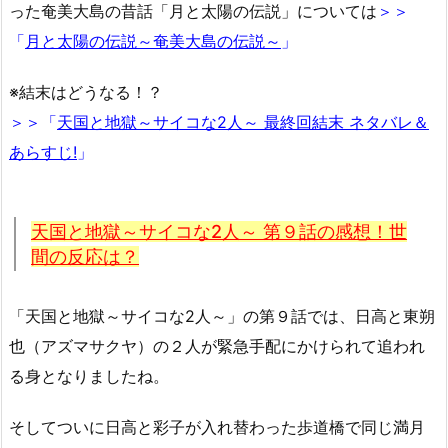
った奄美大島の昔話「月と太陽の伝説」については
＞＞
「
月と太陽の伝説～奄美大島の伝説～
」
※結末はどうなる！？
＞＞「
天国と地獄～サイコな2人～ 最終回結末 ネタバレ＆
あらすじ!
」
天国と地獄～サイコな2人～ 第９話の感想！世
間の反応は？
「天国と地獄～サイコな2人～」の第９話では、日高と東朔
也（アズマサクヤ）の２人が緊急手配にかけられて追われ
る身となりましたね。
そしてついに日高と彩子が入れ替わった歩道橋で同じ満月