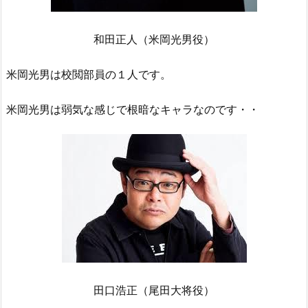
和田正人（米岡光男役）
米岡光男は校閲部員の１人です。
米岡光男は弱気な感じで根暗なキャラなのです・・
田口浩正（尾田大将役）