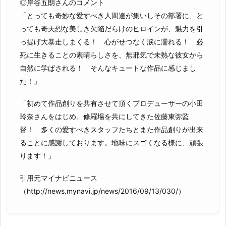
◎岸谷五朗さんのコメント
「とっても奇妙な愛すべき人間達が集いしその部署に、と
っても奇天烈な美しき欠陥だらけのヒロインが、魅力を引
っ提げ大暴走しまくる！ 心がせつなく涙に濡れる！ 必
死に生きることの素晴らしさを、無邪気で未熟な彼女から
自然に学ばされる！ そんなキュートな作品に感じまし
た！」
「初めて作品創りを共有させて頂くプロデューサーの小田
玲奈さんをはじめ、修羅場を共にしてきた佐藤東弥監
督！ 多くの愛すべきスタッフたちとまた作品創りが出来
ることに感謝しております。地味にスゴくなる様に、頑張
ります！」
引用元マイナビニュース
（http://news.mynavi.jp/news/2016/09/13/030/）