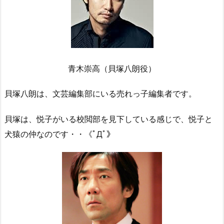
青木崇高（貝塚八朗役）
貝塚八朗は、文芸編集部にいる売れっ子編集者です。
貝塚は、悦子がいる校閲部を見下している感じで、悦子と
犬猿の仲なのです・・《ﾟДﾟ》