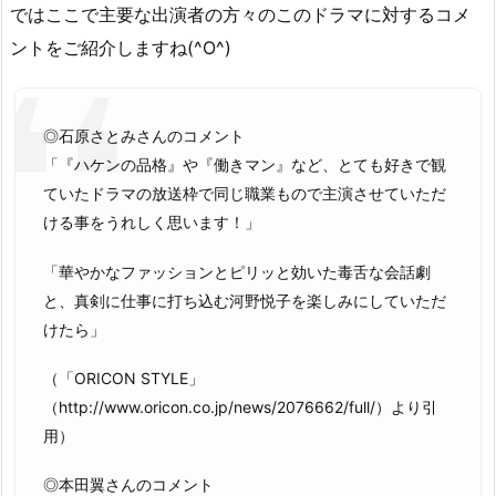
ではここで主要な出演者の方々のこのドラマに対するコメ
ントをご紹介しますね(^O^)
◎石原さとみさんのコメント
「『ハケンの品格』や『働きマン』など、とても好きで観
ていたドラマの放送枠で同じ職業もので主演させていただ
ける事をうれしく思います！」
「華やかなファッションとピリッと効いた毒舌な会話劇
と、真剣に仕事に打ち込む河野悦子を楽しみにしていただ
けたら」
（「ORICON STYLE」
（http://www.oricon.co.jp/news/2076662/full/）より引
用）
◎本田翼さんのコメント