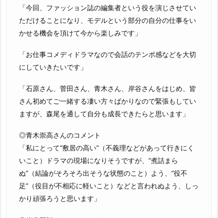
「今回、ファッション誌の編集者という役を演じさせてい
ただけることになり、モデルという部分の自分の仕事をい
かせる機会を頂けて今から楽しみです」
「お仕事コメディドラマなので会話のテンポ感などを大切
にしていきたいです」
「石原さん、菅田さん、青木さん、岸谷さんをはじめ、皆
さん初めてご一緒する凄い方々ばかりなので緊張もしてい
ますが、森尾を通して自分も成長できたらと思います」
◎青木崇高さんのコメント
「私にとって“敷居の高い”（不義理などがあって行きにく
いこと）ドラマの現場になりそうですが、“煮詰まら
ぬ”（結論がそろそろ出そうな状態のこと）よう、“役不
足”（役目が不相応に軽いこと）などと言われぬよう、しっ
かり頑張ろうと思います」