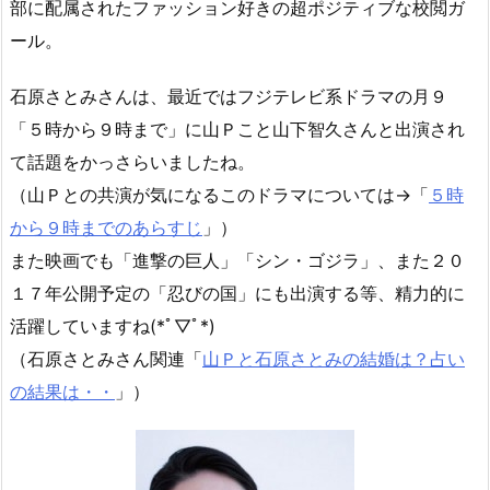
部に配属されたファッション好きの超ポジティブな校閲ガ
ール。
石原さとみさんは、最近ではフジテレビ系ドラマの月９
「５時から９時まで」に山Ｐこと山下智久さんと出演され
て話題をかっさらいましたね。
（山Ｐとの共演が気になるこのドラマについては→「
５時
から９時までのあらすじ
」）
また映画でも「進撃の巨人」「シン・ゴジラ」、また２０
１７年公開予定の「忍びの国」にも出演する等、精力的に
活躍していますね(*ﾟ▽ﾟ*)
（石原さとみさん関連「
山Ｐと石原さとみの結婚は？占い
の結果は・・
」）