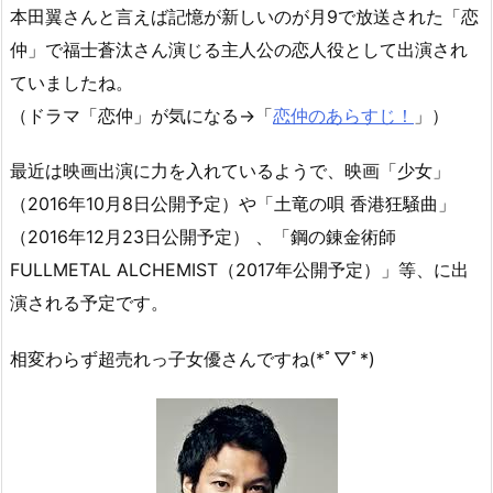
本田翼さんと言えば記憶が新しいのが月9で放送された「恋
仲」で福士蒼汰さん演じる主人公の恋人役として出演され
ていましたね。
（ドラマ「恋仲」が気になる→「
恋仲のあらすじ！
」）
最近は映画出演に力を入れているようで、映画「少女」
（2016年10月8日公開予定）や「土竜の唄 香港狂騒曲」
（2016年12月23日公開予定） 、「鋼の錬金術師
FULLMETAL ALCHEMIST（2017年公開予定）」等、に出
演される予定です。
相変わらず超売れっ子女優さんですね(*ﾟ▽ﾟ*)