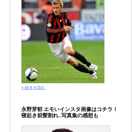
年
2
月
15
日
ス
ポ
ン
» 続きを読む
サ
ー
永野芽郁 エモいインスタ画像はコチラ！
リ
寝起き前髪割れ..写真集の感想も
ン
ク