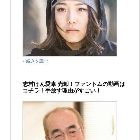
と
地
獄
～
サ
イ
» 続きを読む
コ
な
志村けん愛車 売却！ファントムの動画は
2
コチラ！手放す理由がすごい！
人
～」
の
第
５