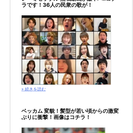
ラです！36人の民衆の歌が！
タ
ー
と
は？
2021
年
» 続きを読む
2
月
8
ベッカム 変貌！髪型が若い頃からの激変
日
ぶりに衝撃！画像はコチラ！
2021