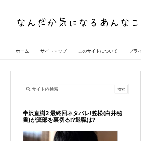
ホーム
サイトマップ
このサイトについて
プラ
天
国
半沢直樹2 最終回ネタバレ!笠松(白井秘
と
書)が箕部を裏切る!?退職は?
地