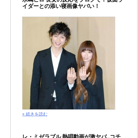
イダーとの添い寝画像ヤバい！
じ
＆
感
想！
漫
画
の
キ
ャ
» 続きを読む
ラ
ク
レ・ミゼラブル 熱唱動画が激ヤバ..コチ