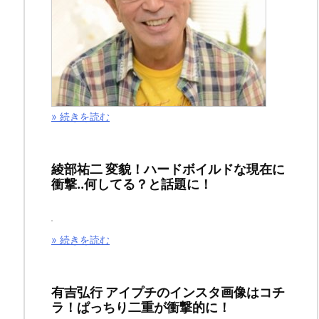
話
の
ネ
タ
バ
レ
» 続きを読む
＆
あ
綾部祐二 変貌！ハードボイルドな現在に
ら
衝撃..何してる？と話題に！
す
じ
と
» 続きを読む
感
想
有吉弘行 アイプチのインスタ画像はコチ
を
ラ！ぱっちり二重が衝撃的に！