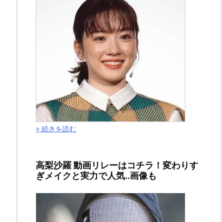
» 続きを読む
ド
高梨沙羅 動画リレーはコチラ！変わりす
ぎメイクと実力で人気..画像も
ラ
マ
「天
国