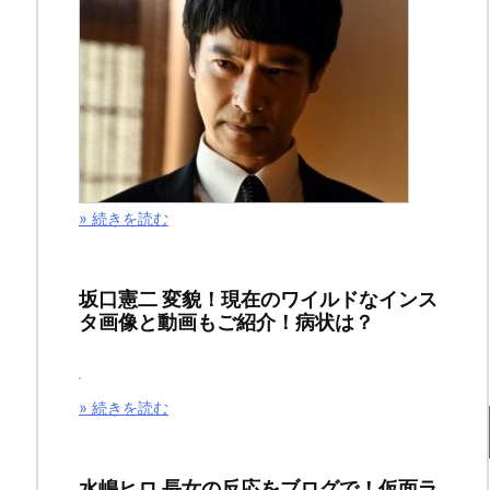
獄
ネ
タ
バ
レ
» 続きを読む
5
話
坂口憲二 変貌！現在のワイルドなインス
タ画像と動画もご紹介！病状は？
の
あ
» 続きを読む
ら
す
水嶋ヒロ 長女の反応をブログで！仮面ラ