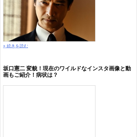
» 続きを読む
坂口憲二 変貌！現在のワイルドなインスタ画像と動
画もご紹介！病状は？