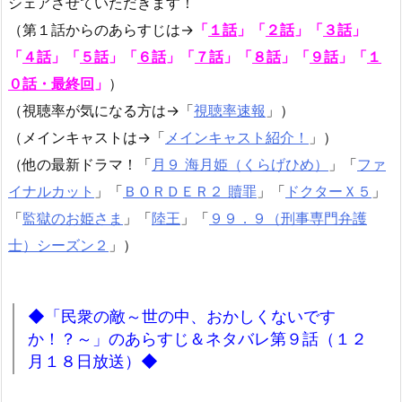
シェアさせていただきます！
（第１話からのあらすじは→
「
１話
」「
２話
」「
３話
」
「
４話
」「
５話
」「
６話
」「
７話
」「
８話
」「
９話
」「
１
０話・最終回
」
）
（視聴率が気になる方は→「
視聴率速報
」）
（メインキャストは→「
メインキャスト紹介！
」）
（他の最新ドラマ！「
月９ 海月姫（くらげひめ）
」「
ファ
イナルカット
」「
ＢＯＲＤＥＲ２ 贖罪
」「
ドクターＸ５
」
「
監獄のお姫さま
」「
陸王
」「
９９．９（刑事専門弁護
士）シーズン２
」）
◆「民衆の敵～世の中、おかしくないです
か！？～」のあらすじ＆ネタバレ第９話（１２
月１８日放送）◆