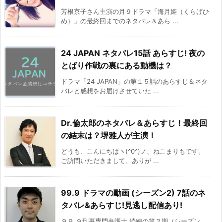
芳根京子さん主演の月９ドラマ「海月姫（くらげひ
め）」の最終回までのネタバレ＆あら ...
24 JAPAN ネタバレ15話 あらすじ! 夜の
とばり作戦の裏にある動機は？
ドラマ「24 JAPAN」の第１５話のあらすじ＆ネタ
バレと感想をお届けさせていた ...
Dr.倫太郎のネタバレ＆あらすじ！最終回
の結末は？堺雅人が主演！
どうも、こんにちはヽ(^0^)ノ、ねこまりもです。
ご訪問いただきまして、ありが ...
99.9 ドラマの動画 (シーズン2) 7話のネ
タバレ&あらすじ!見逃し配信あり!
９９.９刑事専門弁護士 続編の第２期（シーズン