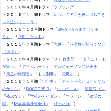
・２０１６年４月期ドラマ「
ラブソング
」
・２０１６年１月期ドラマ「
いつかこの恋を思い出してき
っと泣いてしまう
」
・２０１５年１０月期ドラマ「
5時から9時まで（５→
９）
」「
下町ロケット
」
・２０１５年７月期ドラマ「
恋仲
」「
花咲舞が黙ってない
（続編）
」
・２０１５年４月期ドラマ「
Ｄｒ.倫太郎
」「
ようこそ、わ
が家へ
」「
アイムホーム
」「
アルジャーノンに花束を
」
「
天皇の料理番
」「
ドＳ刑事
」「
花燃ゆ
」）
（２０１５年１月期「
〇〇妻
」「
デート～恋とはどんなも
のかしら
」「
DOCTORS 3
」「
ウロボロス
」「
流星ワゴン
」
「
残念な夫
」「
学校のカイダン
」「
マッサン
」「
銀漢の
賦
」「
限界集落株式会社
」「
びったれ
」）
（２０１４年「
ルーズヴェルトゲーム
」「
ペテロの葬列
」