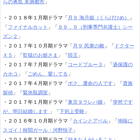
らの勇気 未満都市
」
・２０１８年１月期ドラマ「
月９ 海月姫（くらげひめ）
」
「
ファイナルカット
」「
９９．９（刑事専門弁護士）シー
ズン２
」
・２０１７年１０月期ドラマ「
月９ 民衆の敵
」「
ドクター
Ｘ５
」「
監獄のお姫さま
」「
陸王
」
・２０１７年７月期ドラマ「
コードブルー３
」「
過保護の
カホコ
」「
ごめん、愛してる
」
・２０１７年４月期ドラマ「
ボク、運命の人です
」「
貴族
探偵
」「
緊急取調室
」
・２０１７年１月期ドラマ「
東京タラレバ娘
」「
突然です
が、明日結婚します
」「
下剋上受験
」
・２０１６年１０月期ドラマ「
カインとアベル
」「
地味に
スゴイ！校閲ガール・河野悦子
」
・２０１６年７月期ドラマ「
好きな人がいること
」