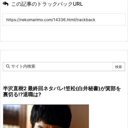
この記事のトラックバックURL
半沢直樹2 最終回ネタバレ!笠松(白井秘書)が箕部を
裏切る!?退職は?