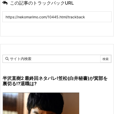
この記事のトラックバックURL
半沢直樹2 最終回ネタバレ!笠松(白井秘書)が箕部を
裏切る!?退職は?