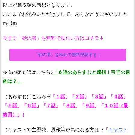
以上が第５話の感想となります。
ここまでお読みいただきまして、ありがとうございました
m(_)m
今すぐ「砂の塔」を無料で見たい方はコチラ↓
「砂の塔」をHuluで無料視聴する！
⇒次の第６話はこちら♪
「６話のあらすじと感想！弓子の目
的は？」
（あらすじはこちら→
「
１話
」「
２話
」
「
３話
」
「
４話
」
「
５話
」
「
６話
」
「
７話
」
「
８話
」「
９話
」
「
１０話（最
終回）
」
）
（キャストや主題歌、原作等が気になる方は→「
キャスト