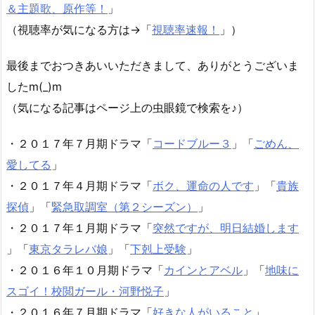
＆主題歌、原作等！
」
（視聴率が気になる方は→「
視聴率速報！
」）
最後までおつきあいいただきまして、ありがとうございま
したm(_)m
（気になる記事はページ上の虫眼鏡で検索を♪）
・２０１７年７月期ドラマ「
コードブルー３
」「
ごめん、
愛してる
」
・２０１７年４月期ドラマ「
ボク、運命の人です
」「
貴族
探偵
」「
緊急取調室（第２シーズン）
」
・２０１７年１月期ドラマ「
突然ですが、明日結婚します
」「
東京タラレバ娘
」「
下剋上受験
」
・２０１６年１０月期ドラマ「
カインとアベル
」「
地味に
スゴイ！校閲ガール・河野悦子
」
・２０１６年７月期ドラマ「
好きな人がいること
」