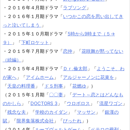
・２０１６年４月期ドラマ「
ラブソング
」
・２０１６年１月期ドラマ「
いつかこの恋を思い出してき
っと泣いてしまう
」
・２０１５年１０月期ドラマ「
5時から9時まで（５→
９）
」「
下町ロケット
」
・２０１５年７月期ドラマ「
恋仲
」「
花咲舞が黙ってない
（続編）
」
・２０１５年４月期ドラマ「
Ｄｒ.倫太郎
」「
ようこそ、わ
が家へ
」「
アイムホーム
」「
アルジャーノンに花束を
」
「
天皇の料理番
」「
ドＳ刑事
」「
花燃ゆ
」）
（２０１５年１月期「
〇〇妻
」「
デート～恋とはどんなも
のかしら
」「
DOCTORS 3
」「
ウロボロス
」「
流星ワゴン
」
「
残念な夫
」「
学校のカイダン
」「
マッサン
」「
銀漢の
賦
」「
限界集落株式会社
」「
びったれ
」）
（２０１４年「
ルーズヴェルトゲーム
」「
ペテロの葬列
」