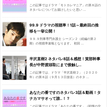
この記事ではドラマ「モトカレマニア」の第８話の
ネタバレについてお届けしたいと思い ...
99.9 ドラマの視聴率！1話～最終回の推
移を一挙公開！
９９.９刑事専門弁護士 シーズン２（続編の第２
期）の視聴率速報となります。 初回 ...
半沢直樹2 ネタバレ8話＆感想！箕部幹事
長が中野渡頭取にまで接触し..
この記事では、ドラマ「半沢直樹２」（２０２０
年）の第８話（９月１３日放送）のネタ ...
あなたの番ですのネタバレ3話＆動画！タ
ナカマサオって誰..！？
この記事ではドラマ「あなたの番です」（戦慄の交