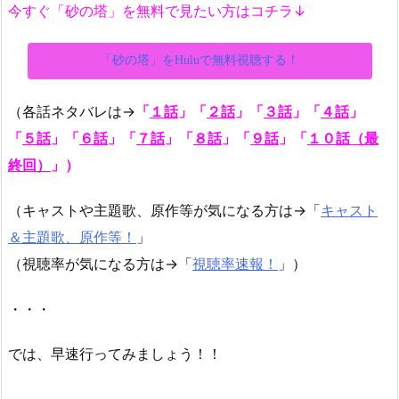
今すぐ「砂の塔」を無料で見たい方はコチラ↓
「砂の塔」をHuluで無料視聴する！
（各話ネタバレは→
「
１話
」「
２話
」
「
３話
」
「
４話
」
「
５話
」
「
６話
」
「
７話
」
「
８話
」「
９話
」
「
１０話（最
終回）
」
）
（キャストや主題歌、原作等が気になる方は→「
キャスト
＆主題歌、原作等！
」
（視聴率が気になる方は→「
視聴率速報！
」）
・・・
では、早速行ってみましょう！！