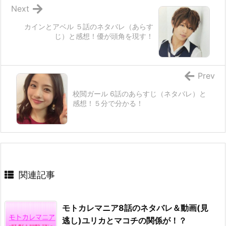
Next
カインとアベル ５話のネタバレ（あらす
じ）と感想！優が頭角を現す！
Prev
校閲ガール 6話のあらすじ（ネタバレ）と
感想！５分で分かる！
関連記事
モトカレマニア8話のネタバレ＆動画(見
逃し)ユリカとマコチの関係が！？