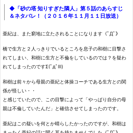
◆「砂の塔 知りすぎた隣人」第５話のあらすじ
＆ネタバレ！（２０１６年１１月１１日放送）
亜紀は、また窮地に立たされることになります《ﾟДﾟ》
橋で生方と２人っきりでいるところを息子の和樹に目撃さ
れてしまい、和樹に生方と不倫をしているのでは？を疑わ
れてしまったのですΣ(ﾟдﾟlll)
和樹は前々から母親の亜紀と体操コーチである生方との関
係が怪しい・・
と感じていたので、この目撃によって「やっぱり自分の母
親は不倫していたんだ」と確信させてしまったのです。
亜紀はこの疑いを何とか晴らしたかったのですが、和樹は
まったく亜紀の話に聞く耳を持ちませんでした《ﾟДﾟ》