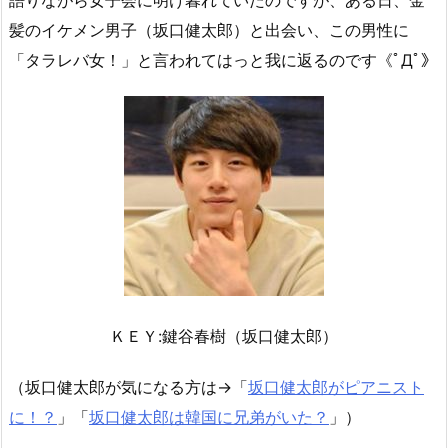
語りながら女子会に明け暮れていたのですが、ある日、金
髪のイケメン男子（坂口健太郎）と出会い、この男性に
「タラレバ女！」と言われてはっと我に返るのです《ﾟДﾟ》
ＫＥＹ:鍵谷春樹（坂口健太郎）
（坂口健太郎が気になる方は→「
坂口健太郎がピアニスト
に！？
」「
坂口健太郎は韓国に兄弟がいた？
」）