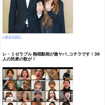
» 続きを読む
レ・ミゼラブル 熱唱動画が激ヤバ..コチラです！36
人の民衆の歌が！