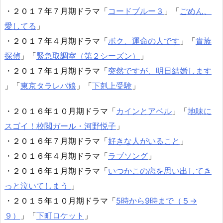
・２０１７年７月期ドラマ「
コードブルー３
」「
ごめん、
愛してる
」
・２０１７年４月期ドラマ「
ボク、運命の人です
」「
貴族
探偵
」「
緊急取調室（第２シーズン）
」
・２０１７年１月期ドラマ「
突然ですが、明日結婚します
」「
東京タラレバ娘
」「
下剋上受験
」
・２０１６年１０月期ドラマ「
カインとアベル
」「
地味に
スゴイ！校閲ガール・河野悦子
」
・２０１６年７月期ドラマ「
好きな人がいること
」
・２０１６年４月期ドラマ「
ラブソング
」
・２０１６年１月期ドラマ「
いつかこの恋を思い出してき
っと泣いてしまう
」
・２０１５年１０月期ドラマ「
5時から9時まで（５→
９）
」「
下町ロケット
」