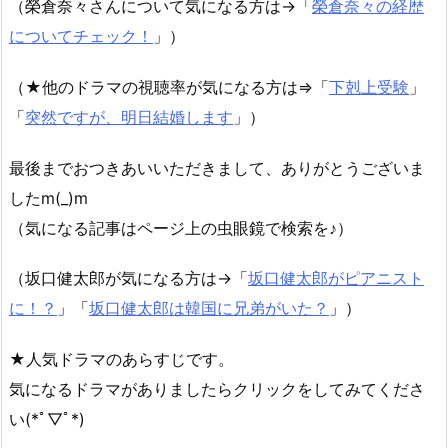
（榮倉奈々さんについて気になる方は→「
榮倉奈々の経歴
についてチェック！
」）
（★他のドラマの視聴率が気になる方は⇒「
下剋上受験
」
「
突然ですが、明日結婚します
」）
最後までおつきあいいただきまして、ありがとうございま
したm(_)m
（気になる記事はページ上の虫眼鏡で検索を♪）
（坂口健太郎が気になる方は→「
坂口健太郎がピアニスト
に！？
」「
坂口健太郎は韓国に兄弟がいた？
」）
★人気ドラマのあらすじです。
気になるドラマがありましたらクリックをしてみてくださ
い(*ﾟ▽ﾟ*)