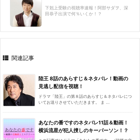
下剋上受験の視聴率速報！阿部サダヲ、深
田恭子出演で何％いくか！？
関連記事
陸王 8話のあらすじ＆ネタバレ！動画の
見逃し配信を視聴！
ドラマ「陸王」の第８話のあらすじ＆ネタバレにつ
いてお送りさせていただきます。 ま ...
あなたの番ですのネタバレ11話＆動画！
横浜流星が犯人捜しのキーパーソン！？