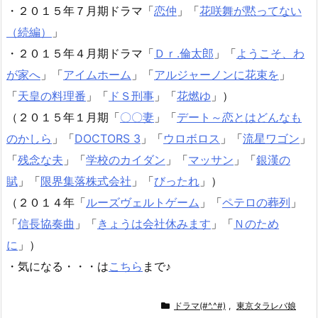
・２０１５年７月期ドラマ「
恋仲
」「
花咲舞が黙ってない
（続編）
」
・２０１５年４月期ドラマ「
Ｄｒ.倫太郎
」「
ようこそ、わ
が家へ
」「
アイムホーム
」「
アルジャーノンに花束を
」
「
天皇の料理番
」「
ドＳ刑事
」「
花燃ゆ
」）
（２０１５年１月期「
〇〇妻
」「
デート～恋とはどんなも
のかしら
」「
DOCTORS 3
」「
ウロボロス
」「
流星ワゴン
」
「
残念な夫
」「
学校のカイダン
」「
マッサン
」「
銀漢の
賦
」「
限界集落株式会社
」「
びったれ
」）
（２０１４年「
ルーズヴェルトゲーム
」「
ペテロの葬列
」
「
信長協奏曲
」「
きょうは会社休みます
」「
Ｎのため
に
」）
・気になる・・・は
こちら
まで♪
ドラマ(#^.^#)
,
東京タラレバ娘