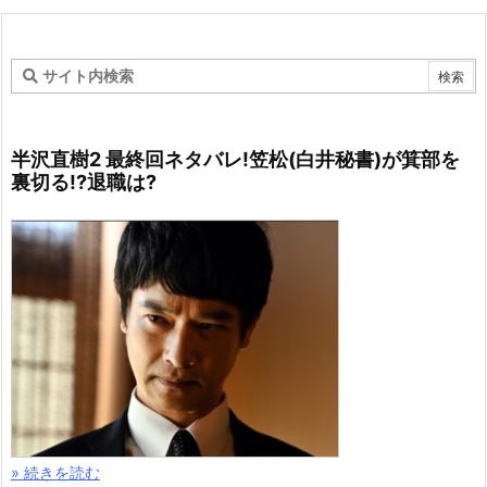
半沢直樹2 最終回ネタバレ!笠松(白井秘書)が箕部を
裏切る!?退職は?
» 続きを読む