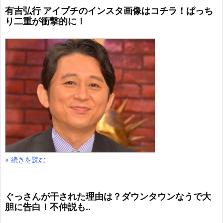
有吉弘行 アイプチのインスタ画像はコチラ！ぱっち
り二重が衝撃的に！
» 続きを読む
ぐっさんが干された理由は？ダウンタウンなうで大
胆に告白！不仲説も..