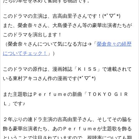
たちの幸せを求めて奮闘する物語です。
このドラマの主演は、吉高由里子さんです！(*ﾟ▽ﾟ*)
また、榮倉奈々さん、大島優子さん等の豪華出演者たちが
このドラマを演出します！
（榮倉奈々さんについて気になる方は→「
榮倉奈々の経歴
についてチェック！
」）
このドラマの原作は、漫画雑誌「ＫＩＳＳ」で連載されて
いる東村アキコさん作の漫画です(*ﾟ▽ﾟ*)
また主題歌はＰｅｒｆｕｍｅの新曲「ＴＯＫＹＯ ＧＩＲ
Ｌ」です♪
２年ぶりの連ドラ主演の吉高由里子さん、そしてその脇を
飾る豪華出演者たち、あのＰｅｒｆｕｍｅが主題歌を飾る
ということで注目されていますので、視聴率についても期