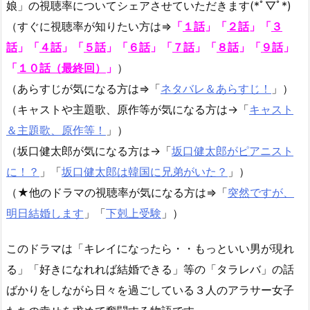
娘」の視聴率についてシェアさせていただきます(*ﾟ▽ﾟ*)
（すぐに視聴率が知りたい方は⇒
「
１話
」
「
２話
」
「
３
話
」
「
４話
」
「
５話
」
「
６話
」
「
７話
」
「
８話
」
「
９話
」
「
１０話（最終回）
」
）
（あらすじが気になる方は⇒「
ネタバレ＆あらすじ！
」）
（キャストや主題歌、原作等が気になる方は→「
キャスト
＆主題歌、原作等！
」）
（坂口健太郎が気になる方は→「
坂口健太郎がピアニスト
に！？
」「
坂口健太郎は韓国に兄弟がいた？
」）
（★他のドラマの視聴率が気になる方は⇒「
突然ですが、
明日結婚します
」「
下剋上受験
」）
このドラマは「キレイになったら・・もっといい男が現れ
る」「好きになれれば結婚できる」等の「タラレバ」の話
ばかりをしながら日々を過ごしている３人のアラサー女子