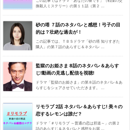
この記事ではドラマ「あなたの番です」（戦慄の交
換殺人ミステリー）の第１１話（第２ ...
砂の塔 ７話のネタバレと感想！弓子の目
的は？壮絶な過去が！
この記事では、ＴＢＳドラマ「砂の塔 知りすぎた
隣人」の第７話のあらすじ＆ネタバレ ...
監獄のお姫さま 8話のネタバレ＆あらす
じ!動画の見逃し配信を視聴!
ドラマ「監獄のお姫さま」の第８話のネタバレ＆あ
らすじをシェアさせていただきます。 ...
リモラブ 2話 ネタバレ＆あらすじ! 美々の
恋するレモンは誰だ？
ドラマ「＃リモラブ ～普通の恋は邪道～」の第２
話のあらすじ＆ネタバレと感想をお届 ...