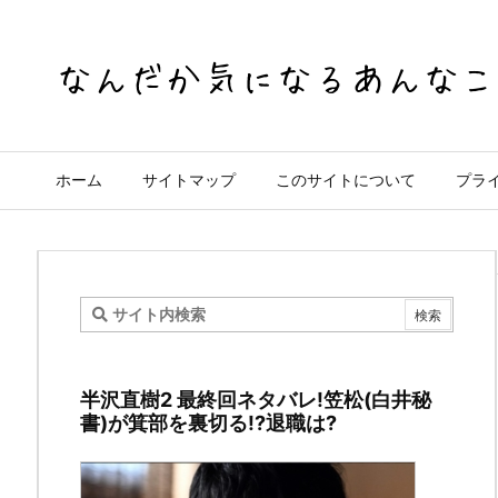
ホーム
サイトマップ
このサイトについて
プラ
監
獄
半沢直樹2 最終回ネタバレ!笠松(白井秘
の
書)が箕部を裏切る!?退職は?
お