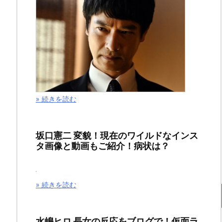
姫
さ
ま
4
話
» 続きを読む
の
ネ
坂口憲二 変貌！現在のワイルドなインス
タ画像と動画もご紹介！病状は？
タ
バ
» 続きを読む
レ
＆
水嶋ヒロ 長女の反応をブログで！仮面ラ