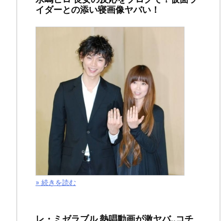
イダーとの添い寝画像ヤバい！
あ
ら
す
じ!
動
画
の
見
逃
» 続きを読む
し
配
レ・ミゼラブル 熱唱動画が激ヤバ..コチ