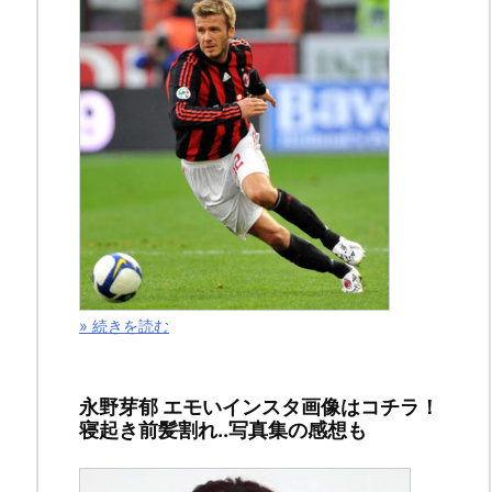
年
1
月
29
日
ス
ポ
ン
» 続きを読む
サ
ー
永野芽郁 エモいインスタ画像はコチラ！
リ
寝起き前髪割れ..写真集の感想も
ン
ク