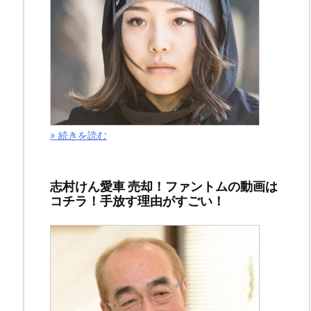
の
お
姫
さ
ま」
の
» 続きを読む
第
４
志村けん愛車 売却！ファントムの動画は
話
コチラ！手放す理由がすごい！
の
ネ
タ
バ
レ