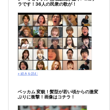
ラです！36人の民衆の歌が！
信
を
視
聴!
2017
年
» 続きを読む
10
月
31
ベッカム 変貌！髪型が若い頃からの激変
日
ぶりに衝撃！画像はコチラ！
2018