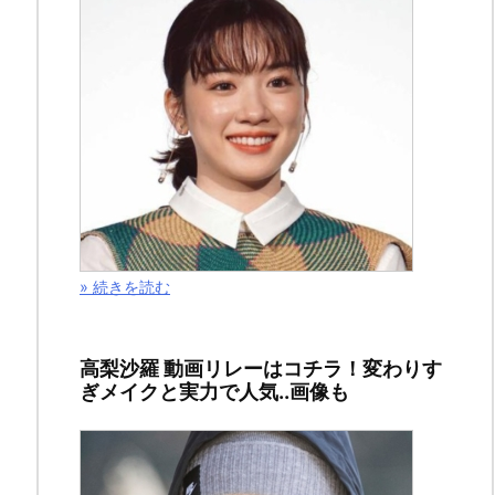
» 続きを読む
ド
高梨沙羅 動画リレーはコチラ！変わりす
ぎメイクと実力で人気..画像も
ラ
マ
「監
獄