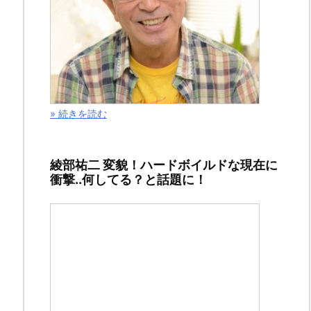
＆
あ
ら
す
じ
を
» 続きを読む
シ
ェ
綾部祐二 変貌！ハードボイルドな現在に
ア
衝撃..何してる？と話題に！
さ
せ
て
い
た
だ