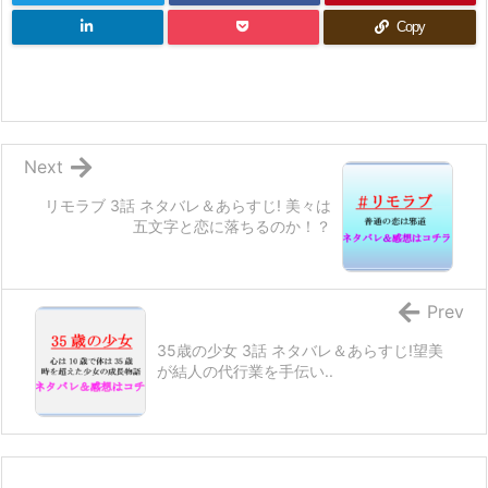
Copy
Next
リモラブ 3話 ネタバレ＆あらすじ! 美々は
五文字と恋に落ちるのか！？
Prev
35歳の少女 3話 ネタバレ＆あらすじ!望美
が結人の代行業を手伝い..