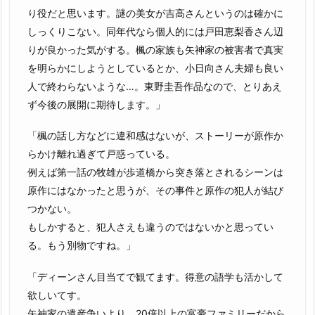
り役だと思います。謎の美女が吉高さんというのは確かに
しっくりこない。同年代なら個人的には戸田恵梨香さん辺
りが良かった気がする。楓の家族も矢神家の被害者で真実
を明らかにしようとしているとか、小日向さん夫婦も良い
人で終わらないような…。東野圭吾作品なので、とりあえ
ず今後の展開に期待します。」
「楓の話し方などに違和感はないが、ストーリーが原作か
らかけ離れ過ぎて戸惑っている。
例えば第一話の牧雄が歩道橋から突き落とされるシーンは
原作にはなかったと思うが、その事件と原作の犯人が結び
つかない。
もしかすると、犯人さえも違うのではないかと思ってい
る。もう別物ですね。」
「ディーンさん目当てで観てます。得意の語学も活かして
欲しいてす。
矢神家の遺産争いより、20倍以上の富豪ファミリーだから