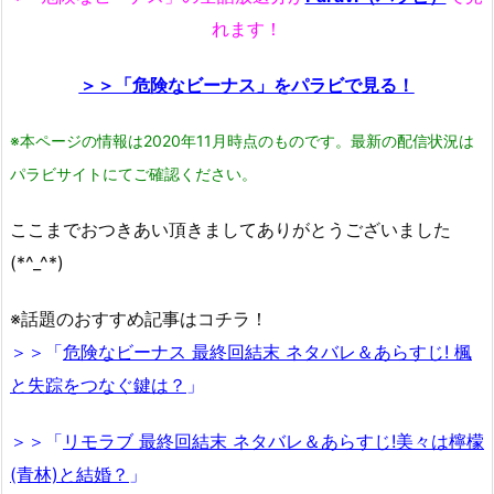
れます！
＞＞「危険なビーナス」をパラビで見る！
※本ページの情報は2020年11月時点のものです。最新の配信状況は
パラビサイトにてご確認ください。
ここまでおつきあい頂きましてありがとうございました
(*^_^*)
※話題のおすすめ記事はコチラ！
＞＞「
危険なビーナス 最終回結末 ネタバレ＆あらすじ! 楓
と失踪をつなぐ鍵は？
」
＞＞「
リモラブ 最終回結末 ネタバレ＆あらすじ!美々は檸檬
(青林)と結婚？
」