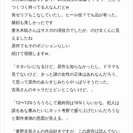
つくづく持ってる人なんだとw
長ゼリフもこなしていたし、ヒール役？でも品が有った。
横顔も美しかったです
妻夫木聡さんはサスガの演技力でしたが、のび太くんに見
えましたね
原作でもそのポジションらしい
続けて視聴しますw」
「ネタバレになるけど、原作も知らなかったし、ドラマも
見てないけど、きっと謎の女性の正体はあれなんだろう、
て思って原作のあらすじみたらやっぱりそうだった。
吉高さんのキャラだとピンとこないけど。」
「12〜13%うろうろして最終回は16%くらいかな。犯人は
誰をあな番みたいにネット考察で盛り上げたいんだろうな
と製作者側の意図が見える。」
「東野圭吾さんの作品好きですが、この原作は読んでない