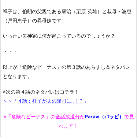
祥子は、伯朗の父親である康治（栗原 英雄）と叔母・波恵
（戸田恵子）の異母妹です。
いったい矢神家に何が起こっているのでしょうか？
・・・
以上が「危険なビーナス」の第３話のあらすじ＆ネタバレ
となります。
※次の第４話のネタバレはコチラ！
＞＞「
４話：祥子が夫の隆司に..！？
」
※「危険なビーナス」の全話放送分が
Paravi（パラビ）
で見
れます！