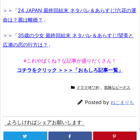
＞＞「
24 JAPAN 最終回結末 ネタバレ＆あらすじ!六花の運
命は？麗は離婚？
」
＞＞「
35歳の少女 最終回結末 ネタバレ＆あらすじ!望美と
広瀬の恋の行方は？
」
※これやばくね？な記事が盛りだくさん！
コチラをクリック ＞＞＞「おもしろ記事一覧」
ドラマ(#^.^#)
,
危険なビーナス
Posted by
ねこまりも
よろしければシェアお願いします