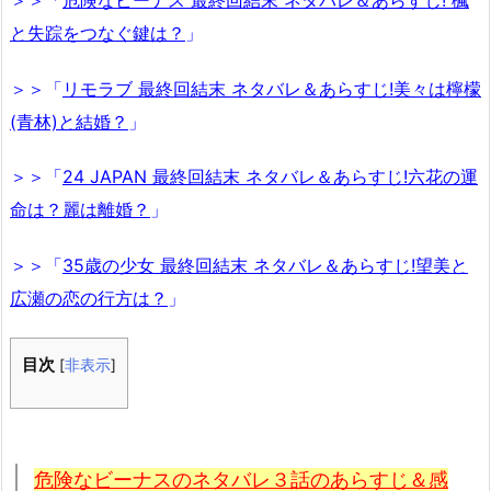
と失踪をつなぐ鍵は？
」
＞＞「
リモラブ 最終回結末 ネタバレ＆あらすじ!美々は檸檬
(青林)と結婚？
」
＞＞「
24 JAPAN 最終回結末 ネタバレ＆あらすじ!六花の運
命は？麗は離婚？
」
＞＞「
35歳の少女 最終回結末 ネタバレ＆あらすじ!望美と
広瀬の恋の行方は？
」
目次
[
非表示
]
危険なビーナスのネタバレ３話のあらすじ＆感