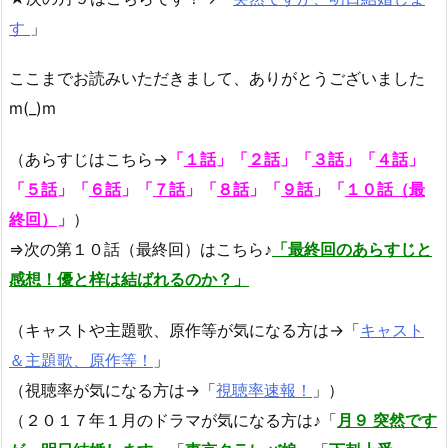
す
」
ここまでお読みいただきまして、ありがとうございました
m(_)m
（あらすじはこちら→
「
１話
」「
２話
」
「
３話
」
「
４話
」
「
５話
」「
６話
」「
７話
」
「
８話
」
「
９話
」「
１０話（最
終回）
」
）
⇒次の第１０話（最終回）はこちら♪
「最終回のあらすじと
感想！優と梓は結ばれるのか？」
（キャストや主題歌、原作等が気になる方は→「
キャスト
＆主題歌、原作等！
」
（視聴率が気になる方は→「
視聴率速報！
」）
（２０１７年１月のドラマが気になる方は♪「
月９ 突然です