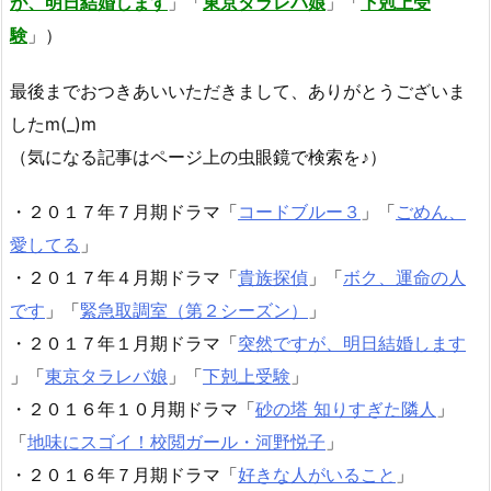
が、明日結婚します
」「
東京タラレバ娘
」「
下剋上受
験
」）
最後までおつきあいいただきまして、ありがとうございま
したm(_)m
（気になる記事はページ上の虫眼鏡で検索を♪）
・２０１７年７月期ドラマ「
コードブルー３
」「
ごめん、
愛してる
」
・２０１７年４月期ドラマ「
貴族探偵
」「
ボク、運命の人
です
」「
緊急取調室（第２シーズン）
」
・２０１７年１月期ドラマ「
突然ですが、明日結婚します
」「
東京タラレバ娘
」「
下剋上受験
」
・２０１６年１０月期ドラマ「
砂の塔 知りすぎた隣人
」
「
地味にスゴイ！校閲ガール・河野悦子
」
・２０１６年７月期ドラマ「
好きな人がいること
」