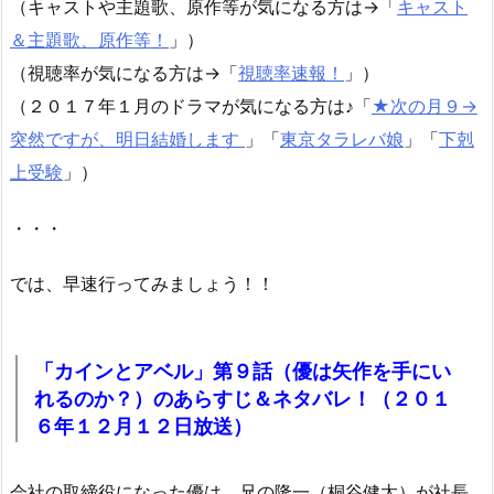
（キャストや主題歌、原作等が気になる方は→「
キャスト
＆主題歌、原作等！
」）
（視聴率が気になる方は→「
視聴率速報！
」）
（２０１７年１月のドラマが気になる方は♪「
★次の月９→
突然ですが、明日結婚します
」「
東京タラレバ娘
」「
下剋
上受験
」）
・・・
では、早速行ってみましょう！！
「カインとアベル」第９話（優は矢作を手にい
れるのか？）のあらすじ＆ネタバレ！（２０１
６年１２月１２日放送）
会社の取締役になった優は、兄の隆一（桐谷健太）が社長