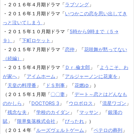
・２０１６年４月期ドラマ「
ラブソング
」
・２０１６年１月期ドラマ「
いつかこの恋を思い出してき
っと泣いてしまう
」
・２０１５年１０月期ドラマ「
5時から9時まで（５→
９）
」「
下町ロケット
」
・２０１５年７月期ドラマ「
恋仲
」「
花咲舞が黙ってない
（続編）
」
・２０１５年４月期ドラマ「
Ｄｒ.倫太郎
」「
ようこそ、わ
が家へ
」「
アイムホーム
」「
アルジャーノンに花束を
」
「
天皇の料理番
」「
ドＳ刑事
」「
花燃ゆ
」）
（２０１５年１月期「
〇〇妻
」「
デート～恋とはどんなも
のかしら
」「
DOCTORS 3
」「
ウロボロス
」「
流星ワゴン
」
「
残念な夫
」「
学校のカイダン
」「
マッサン
」「
銀漢の
賦
」「
限界集落株式会社
」「
びったれ
」）
（２０１４年「
ルーズヴェルトゲーム
」「
ペテロの葬列
」