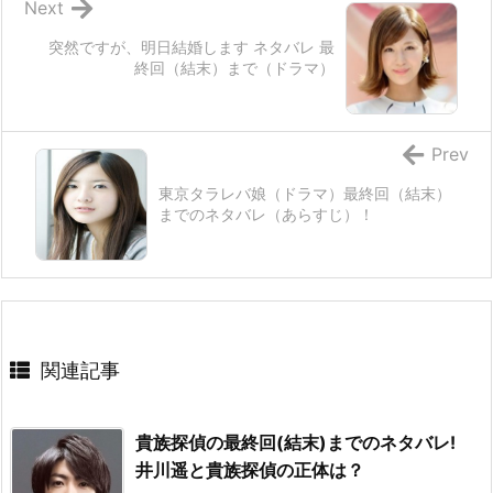
Next
突然ですが、明日結婚します ネタバレ 最
終回（結末）まで（ドラマ）
Prev
東京タラレバ娘（ドラマ）最終回（結末）
までのネタバレ（あらすじ）！
関連記事
貴族探偵の最終回(結末)までのネタバレ!
井川遥と貴族探偵の正体は？