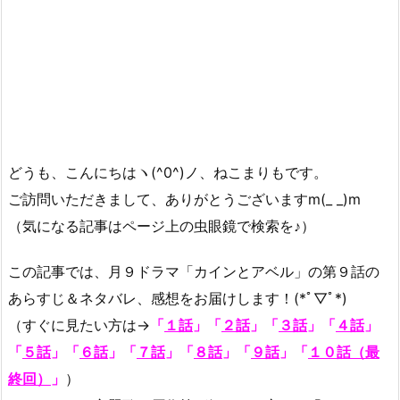
どうも、こんにちはヽ(^0^)ノ、ねこまりもです。
ご訪問いただきまして、ありがとうございますm(_ _)m
（気になる記事はページ上の虫眼鏡で検索を♪）
この記事では、月９ドラマ「カインとアベル」の第９話の
あらすじ＆ネタバレ、感想をお届けします！(*ﾟ▽ﾟ*)
（すぐに見たい方は→
「
１話
」「
２話
」
「
３話
」
「
４話
」
「
５話
」「
６話
」「
７話
」
「
８話
」
「
９話
」「
１０話（最
終回）
」
）