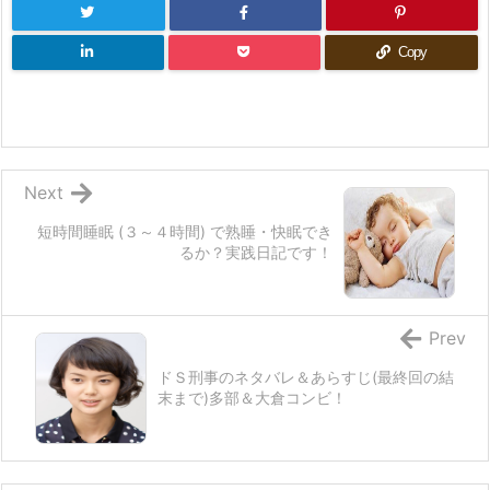
Copy
Next
短時間睡眠 (３～４時間) で熟睡・快眠でき
るか？実践日記です！
Prev
ドＳ刑事のネタバレ＆あらすじ(最終回の結
末まで)多部＆大倉コンビ！