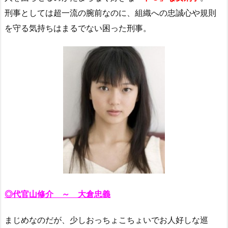
刑事としては超一流の腕前なのに、組織への忠誠心や規則
を守る気持ちはまるでない困った刑事。
◎代官山修介 ～ 大倉忠義
まじめなのだが、少しおっちょこちょいでお人好しな巡