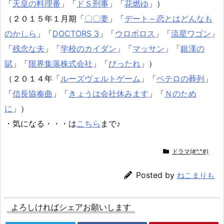
「
天皇の料理番
」「
ドＳ刑事
」「
花燃ゆ
」）
（２０１５年１月期「
〇〇妻
」「
デート～恋とはどんなも
のかしら
」「
DOCTORS 3
」「
ウロボロス
」「
流星ワゴン
」
「
残念な夫
」「
学校のカイダン
」「
マッサン
」「
銀漢の
賦
」「
限界集落株式会社
」「
びったれ
」）
（２０１４年「
ルーズヴェルトゲーム
」「
ペテロの葬列
」
「
信長協奏曲
」「
きょうは会社休みます
」「
Ｎのため
に
」）
・気になる・・・は
こちら
まで♪
ドラマ(#^.^#)
Posted by
ねこまりも
よろしければシェアお願いします