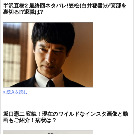
半沢直樹2 最終回ネタバレ!笠松(白井秘書)が箕部を
裏切る!?退職は?
» 続きを読む
坂口憲二 変貌！現在のワイルドなインスタ画像と動
画もご紹介！病状は？