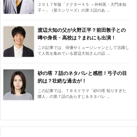
２０１７年版「ドクターＸ５ ～外科医・大門未知
子～」（第５シリーズ）の第３話のあ ...
渡辺大知の父が火野正平？前田敦子との
噂や身長・高校は？まれにも出演！
この記事では、俳優やミュージシャンとして活躍し
て人気を集めている渡辺大知さんの話 ...
砂の塔 ７話のネタバレと感想！弓子の目
的は？壮絶な過去が！
この記事では、ＴＢＳドラマ「砂の塔 知りすぎた
隣人」の第７話のあらすじ＆ネタバレ ...