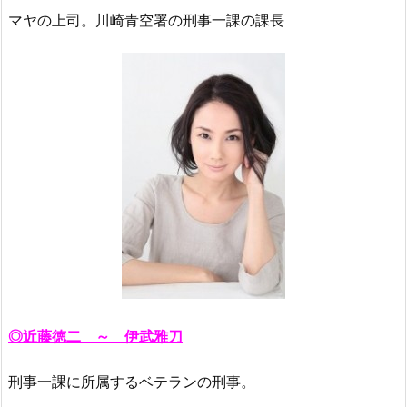
マヤの上司。川崎青空署の刑事一課の課長
◎近藤徳二 ～ 伊武雅刀
刑事一課に所属するベテランの刑事。