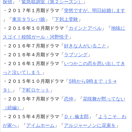
探偵
」「
緊急取調室（第２シーズン）
」
・２０１７年１月期ドラマ「
突然ですが、明日結婚します
」「
東京タラレバ娘
」「
下剋上受験
」
・２０１６年１０月期ドラマ「
カインとアベル
」「
地味に
スゴイ！校閲ガール・河野悦子
」
・２０１６年７月期ドラマ「
好きな人がいること
」
・２０１６年４月期ドラマ「
ラブソング
」
・２０１６年１月期ドラマ「
いつかこの恋を思い出してき
っと泣いてしまう
」
・２０１５年１０月期ドラマ「
5時から9時まで（５→
９）
」「
下町ロケット
」
・２０１５年７月期ドラマ「
恋仲
」「
花咲舞が黙ってない
（続編）
」
・２０１５年４月期ドラマ「
Ｄｒ.倫太郎
」「
ようこそ、わ
が家へ
」「
アイムホーム
」「
アルジャーノンに花束を
」