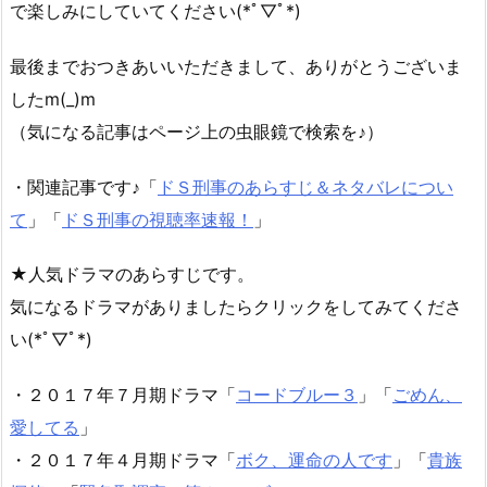
で楽しみにしていてください(*ﾟ▽ﾟ*)
最後までおつきあいいただきまして、ありがとうございま
したm(_)m
（気になる記事はページ上の虫眼鏡で検索を♪）
・関連記事です♪「
ドＳ刑事のあらすじ＆ネタバレについ
て
」「
ドＳ刑事の視聴率速報！
」
★人気ドラマのあらすじです。
気になるドラマがありましたらクリックをしてみてくださ
い(*ﾟ▽ﾟ*)
・２０１７年７月期ドラマ「
コードブルー３
」「
ごめん、
愛してる
」
・２０１７年４月期ドラマ「
ボク、運命の人です
」「
貴族