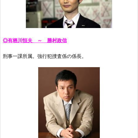
◎有栖川恒夫 ～ 勝村政信
刑事一課所属。強行犯捜査係の係長。