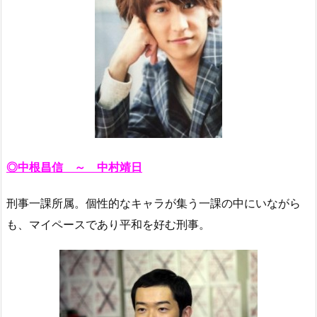
◎中根昌信 ～ 中村靖日
刑事一課所属。個性的なキャラが集う一課の中にいながら
も、マイペースであり平和を好む刑事。