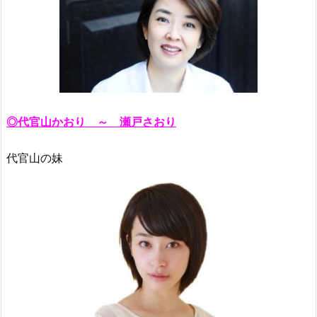
◎代官山かおり ～ 瀬戸さおり
代官山の妹