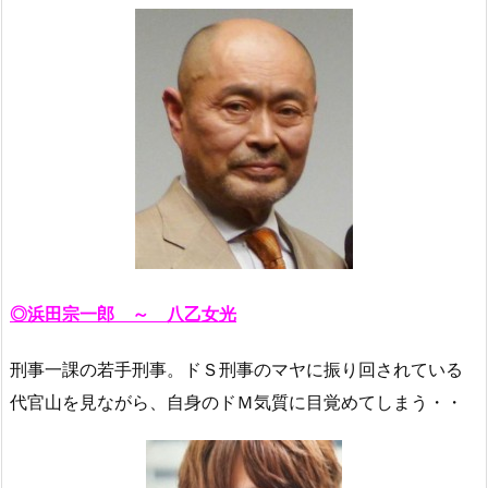
◎浜田宗一郎 ～ 八乙女光
刑事一課の若手刑事。ドＳ刑事のマヤに振り回されている
代官山を見ながら、自身のドＭ気質に目覚めてしまう・・