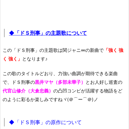
◆「ドＳ刑事」の主題歌について
この「ドＳ刑事」の主題歌は関ジャニ∞の新曲で
「強く 強
く 強く」
となります♪
この歌のタイトルどおり、力強い曲調が期待できる楽曲
で、ドＳ刑事の
黒井マヤ（多部未華子）
とお人好し巡査の
代官山修介（大倉忠義）
の凸凹コンビが活躍する物語をど
のように彩るか楽しみですねヾ(＠⌒ー⌒＠)ノ
◆「ドＳ刑事」の原作について