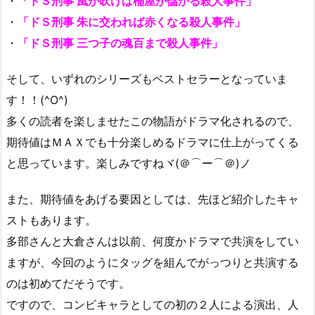
・
「ドＳ刑事 風が吹けば桶屋が儲かる殺人事件」
・
「ドＳ刑事 朱に交われば赤くなる殺人事件」
・
「ドＳ刑事 三つ子の魂百まで殺人事件」
そして、いずれのシリーズもベストセラーとなっていま
す！！(^O^)
多くの読者を楽しませたこの物語がドラマ化されるので、
期待値はＭＡＸでも十分楽しめるドラマに仕上がってくる
と思っています。楽しみですねヾ(＠⌒ー⌒＠)ノ
また、期待値をあげる要因としては、先ほど紹介したキャ
ストもあります。
多部さんと大倉さんは以前、何度かドラマで共演をしてい
ますが、今回のようにタッグを組んでがっつりと共演する
のは初めてだそうです。
ですので、コンビキャラとしての初の２人による演出、人