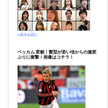
2020
年
9
月
11
日
» 続きを読む
社会
ベッカム 変貌！髪型が若い頃からの激変
今
ぶりに衝撃！画像はコチラ！
回
は
ド
コ
モ
口
座
で
被