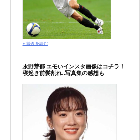
害
に
あ
っ
た
» 続きを読む
ら
ど
う
永野芽郁 エモいインスタ画像はコチラ！
す
寝起き前髪割れ..写真集の感想も
る
の
か？
ど
こ
に
連
絡
す