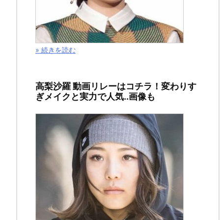
る
の
か？
ま
» 続きを読む
た
被
高梨沙羅 動画リレーはコチラ！変わりす
害
ぎメイクと実力で人気..画像も
に
あ
っ
た
銀
行
に
つ
い
て