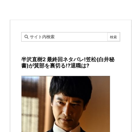
ド
コ
半沢直樹2 最終回ネタバレ!笠松(白井秘
モ
書)が箕部を裏切る!?退職は?
口
座
被
害
に