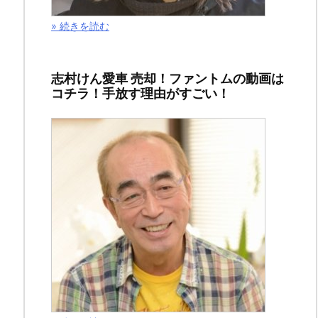
シ
ェ
» 続きを読む
ア
さ
せ
志村けん愛車 売却！ファントムの動画は
て
コチラ！手放す理由がすごい！
い
た
だ
き
た
い
と
思
い
ま
す。
ド