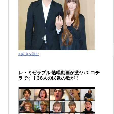
連
絡
す
る
の？
» 続きを読む
銀
行
レ・ミゼラブル 熱唱動画が激ヤバ..コチ
ラです！36人の民衆の歌が！
一
覧
も