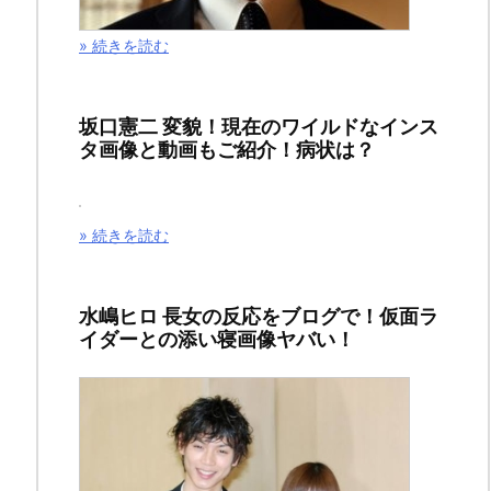
あ
» 続きを読む
っ
た
坂口憲二 変貌！現在のワイルドなインス
タ画像と動画もご紹介！病状は？
ら
ど
» 続きを読む
う
す
水嶋ヒロ 長女の反応をブログで！仮面ラ
イダーとの添い寝画像ヤバい！
る？
ど
こ
に