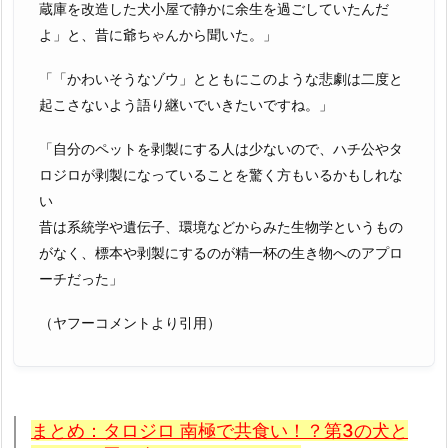
蔵庫を改造した犬小屋で静かに余生を過ごしていたんだ
よ」と、昔に爺ちゃんから聞いた。」
「「かわいそうなゾウ」とともにこのような悲劇は二度と
起こさないよう語り継いでいきたいですね。」
「自分のペットを剥製にする人は少ないので、ハチ公やタ
ロジロが剥製になっていることを驚く方もいるかもしれな
い
昔は系統学や遺伝子、環境などからみた生物学というもの
がなく、標本や剥製にするのが精一杯の生き物へのアプロ
ーチだった」
（ヤフーコメントより引用）
まとめ：タロジロ 南極で共食い！？第3の犬と