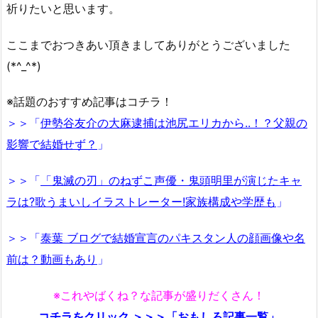
祈りたいと思います。
ここまでおつきあい頂きましてありがとうございました
(*^_^*)
※話題のおすすめ記事はコチラ！
＞＞「
伊勢谷友介の大麻逮捕は池尻エリカから..！？父親の
影響で結婚せず？
」
＞＞「
「鬼滅の刃」のねずこ声優・鬼頭明里が演じたキャ
ラは?歌うまいしイラストレーター!家族構成や学歴も
」
＞＞「
泰葉 ブログで結婚宣言のパキスタン人の顔画像や名
前は？動画もあり
」
※これやばくね？な記事が盛りだくさん！
コチラをクリック ＞＞＞「おもしろ記事一覧」