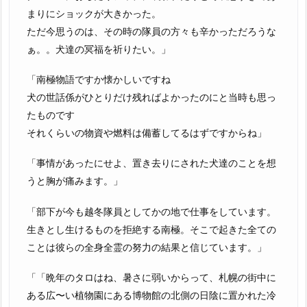
まりにショックが大きかった。
ただ今思うのは、その時の隊員の方々も辛かっただろうな
ぁ。。犬達の冥福を祈りたい。」
「南極物語ですか懐かしいですね
犬の世話係がひとりだけ残ればよかったのにと当時も思っ
たものです
それくらいの物資や燃料は備蓄してるはずですからね」
「事情があったにせよ、置き去りにされた犬達のことを想
うと胸が痛みます。」
「部下が今も越冬隊員としてかの地で仕事をしています。
生きとし生けるものを拒絶する南極。そこで起きた全ての
ことは彼らの全身全霊の努力の結果と信じています。」
「「晩年のタロはね、暑さに弱いからって、札幌の街中に
ある広〜い植物園にある博物館の北側の日陰に置かれた冷