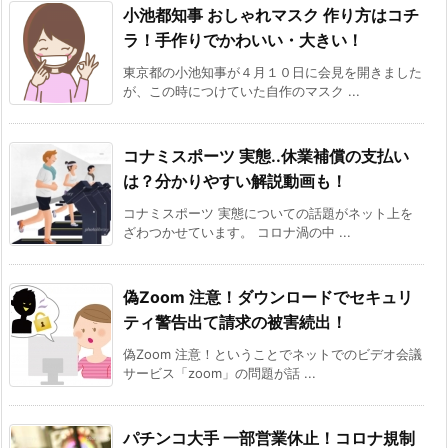
小池都知事 おしゃれマスク 作り方はコチ
ラ！手作りでかわいい・大きい！
東京都の小池知事が４月１０日に会見を開きました
が、この時につけていた自作のマスク ...
コナミスポーツ 実態..休業補償の支払い
は？分かりやすい解説動画も！
コナミスポーツ 実態についての話題がネット上を
ざわつかせています。 コロナ渦の中 ...
偽Zoom 注意！ダウンロードでセキュリ
ティ警告出て請求の被害続出！
偽Zoom 注意！ということでネットでのビデオ会議
サービス「zoom」の問題が話 ...
パチンコ大手 一部営業休止！コロナ規制