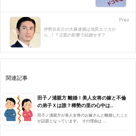
Prev
伊勢谷友介の大麻逮捕は池尻エリカか
ら..！？父親の影響で結婚せず？
関連記事
田子ノ浦親方 離婚！美人女将の嫁と不倫
の弟子Ｘは誰？稀勢の里の心中は..
田子ノ浦親方が美人女将のお嫁さんと離婚したこと
が話題となっています。 その理由は ...