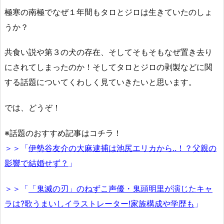
極寒の南極でなぜ１年間もタロとジロは生きていたのしょ
うか？
共食い説や第３の犬の存在、そしてそもそもなぜ置き去り
にされてしまったのか！そしてタロとジロの剥製などに関
する話題についてくわしく見ていきたいと思います。
では、どうぞ！
※話題のおすすめ記事はコチラ！
＞＞「
伊勢谷友介の大麻逮捕は池尻エリカから..！？父親の
影響で結婚せず？
」
＞＞「
「鬼滅の刃」のねずこ声優・鬼頭明里が演じたキャ
ラは?歌うまいしイラストレーター!家族構成や学歴も
」