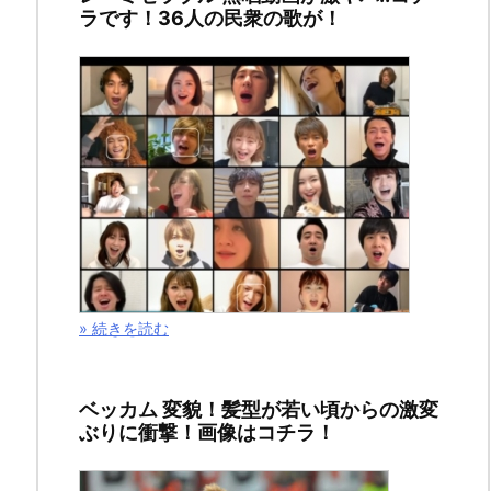
ラです！36人の民衆の歌が！
ろ
か..
2020
年
5
月
9
日
» 続きを読む
ベッカム 変貌！髪型が若い頃からの激変
ぶりに衝撃！画像はコチラ！
ス
ポ