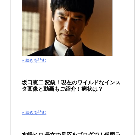
需
要
再
燃
の
» 続きを読む
理
由
坂口憲二 変貌！現在のワイルドなインス
タ画像と動画もご紹介！病状は？
が
世
» 続きを読む
界
規
水嶋ヒロ 長女の反応をブログで！仮面ラ