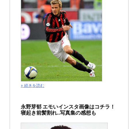
ン
サ
ー
リ
ン
ク
» 続きを読む
永野芽郁 エモいインスタ画像はコチラ！
寝起き前髪割れ..写真集の感想も