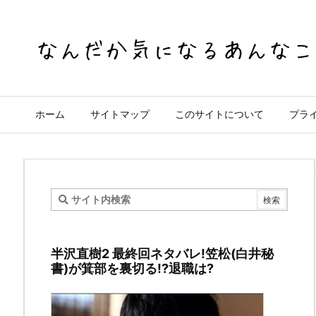
ホーム
サイトマップ
このサイトについて
プラ
ガ
ラ
半沢直樹2 最終回ネタバレ!笠松(白井秘
ケ
書)が箕部を裏切る!?退職は?
ー