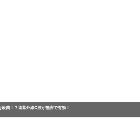
を殺菌！？遠紫外線C波が無害で有効！