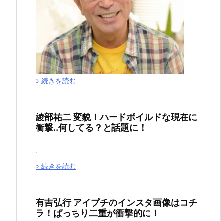
ド
入
り
し
て
» 続きを読む
話
題
に
綾部祐二 変貌！ハードボイルドな現在に
衝撃..何してる？と話題に！
な
っ
て
» 続きを読む
い
ま
有吉弘行 アイプチのインスタ画像はコチ
す。
ラ！ぱっちり二重が衝撃的に！