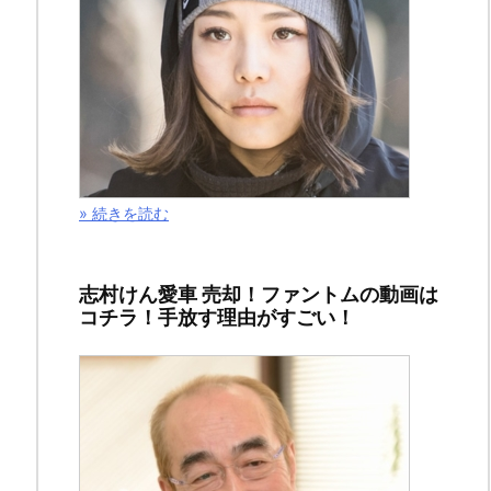
ー
需
要
再
燃！
と
» 続きを読む
い
う
ワ
志村けん愛車 売却！ファントムの動画は
コチラ！手放す理由がすごい！
ー
ド
が
ト
レ
ン