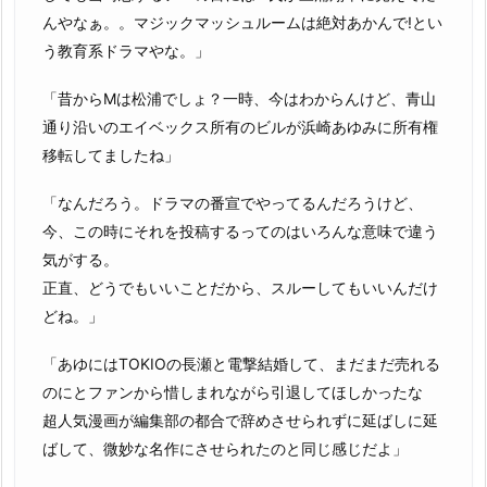
んやなぁ。。マジックマッシュルームは絶対あかんで!とい
う教育系ドラマやな。」
「昔からMは松浦でしょ？一時、今はわからんけど、青山
通り沿いのエイベックス所有のビルが浜崎あゆみに所有権
移転してましたね️」
「なんだろう。ドラマの番宣でやってるんだろうけど、
今、この時にそれを投稿するってのはいろんな意味で違う
気がする。
正直、どうでもいいことだから、スルーしてもいいんだけ
どね。」
「あゆにはTOKIOの長瀬と電撃結婚して、まだまだ売れる
のにとファンから惜しまれながら引退してほしかったな
超人気漫画が編集部の都合で辞めさせられずに延ばしに延
ばして、微妙な名作にさせられたのと同じ感じだよ」