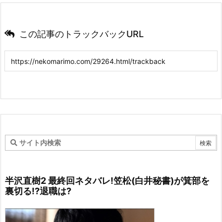
この記事のトラックバックURL
半沢直樹2 最終回ネタバレ!笠松(白井秘書)が箕部を
裏切る!?退職は?