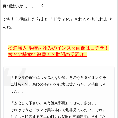
真相はいかに。。！？
でももし復縁したらまた「ドラマ化」されるかもしれませ
んね。
松浦勝人 浜崎あゆみのインスタ画像はコチラ！
嫁との離婚で復縁！？世間の反応は..
「ドラマの番宣にしか見えない笑。そのうちタイミングを
見計らって、あゆの子のパパは実は彼だった、と告白しそ
うだ。」
「安心して下さい。もう誰も邪魔しません。多分。。
それはそうとドラマは興味本位で是非見てみたい。それに
しても当時恋するアユの目にはM氏が三浦翔平に見えてた