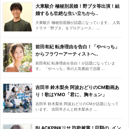
大東駿介 極秘別居婚！野ブタ等出演！結
婚するも壮絶な生い立ちから..
大東駿介 極秘別居婚が話題になっています。 人気
ドラマ「野ブタ。をプロデュース」 ...
前田有紀 転身理由を告白！「やべっち」
からフラワーアーティストへ..
前田有紀 転身理由を告白！が話題になっていま
す。 「やべっち」等の人気番組で活躍 ...
吉田羊 鈴木梨央 阿波おどりのCM動画あ
り！歌はYMO「君に、胸キュン」
吉田羊 鈴木梨央 阿波おどりのCMが話題になって
います。 吉田羊さんと鈴木梨央さ ...
BLACKPINKリサ 詐欺被害！巨額の..イン