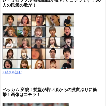
レ・ミゼラブル 熱唱動画が激ヤバ..コチラです！36
人の民衆の歌が！
» 続きを読む
ベッカム 変貌！髪型が若い頃からの激変ぶりに衝
撃！画像はコチラ！