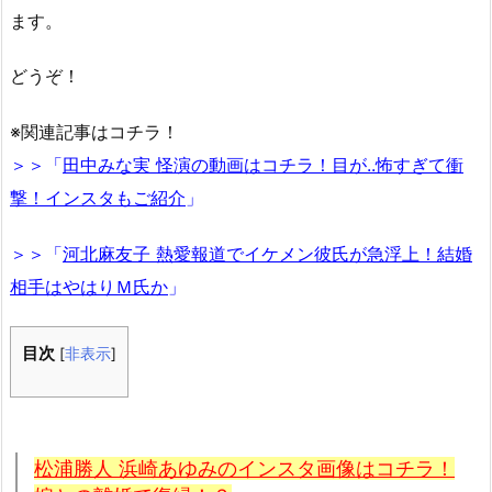
ます。
どうぞ！
※関連記事はコチラ！
＞＞「
田中みな実 怪演の動画はコチラ！目が..怖すぎて衝
撃！インスタもご紹介
」
＞＞「
河北麻友子 熱愛報道でイケメン彼氏が急浮上！結婚
相手はやはりＭ氏か
」
目次
[
非表示
]
松浦勝人 浜崎あゆみのインスタ画像はコチラ！