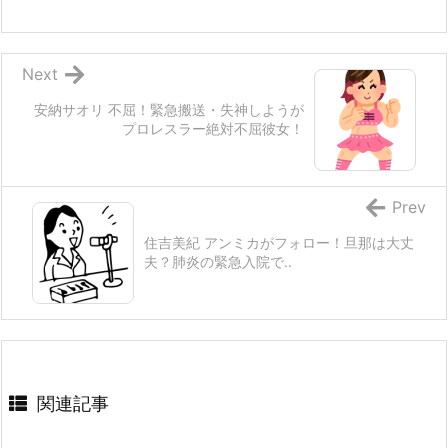
Next
安納サオリ 不屈！緊急搬送・失神しようが
プロレスラー絶対不屈彼女！
Prev
住吉美紀 アンミカがフォロー！旦那は大丈
夫？肺炎の緊急入院で..
関連記事