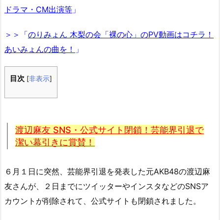
ドラマ・CM出演等
」
＞＞「
のりみょん 木梨の会「裸の心」のPV動画はコチラ！
あいみょんの曲を！
」
目次
[
非表示
]
渡辺麻友 SNS・公式サイト閉鎖！芸能界引退で
潔い幕引きに賞賛！
６月１日に突然、芸能界引退を発表した元AKB48の渡辺麻
友さんが、２日までにツイッターやインスタなどのSNSア
カウントが削除されて、公式サイトも閉鎖されました。