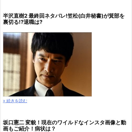
半沢直樹2 最終回ネタバレ!笠松(白井秘書)が箕部を
裏切る!?退職は?
» 続きを読む
坂口憲二 変貌！現在のワイルドなインスタ画像と動
画もご紹介！病状は？