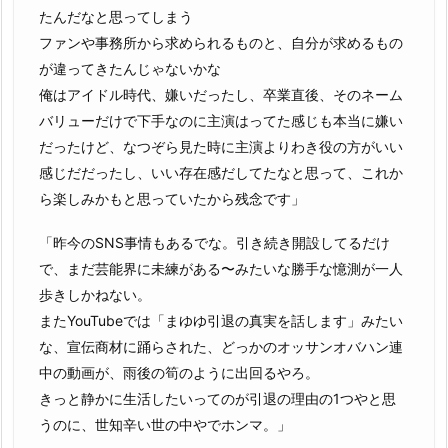
たんだなと思ってしまう
ファンや事務所から求められるものと、自分が求めるもの
が違ってきたんじゃないかな
俺はアイドル時代、嫌いだったし、卒業直後、そのネーム
バリューだけで下手なのに主演はってた感じも本当に嫌い
だったけど、なつぞら見た時に主演よりわき役の方がいい
感じだだったし、いい存在感だしてたなと思って、これか
ら楽しみかもと思っていたから残念です」
「昨今のSNS事情もあるでな。引き続き開設してるだけ
で、まだ芸能界に未練がある〜みたいな勝手な憶測が一人
歩きしかねない。
またYouTubeでは「まゆゆ引退の真実を話します」みたい
な、宣伝商材に踊らされた、どっかのオッサンオバハン連
中の動画が、雨後の筍のように出回るやろ。
きっと静かに生活したいってのが引退の理由の1つやと思
うのに、世知辛い世の中やでホンマ。」