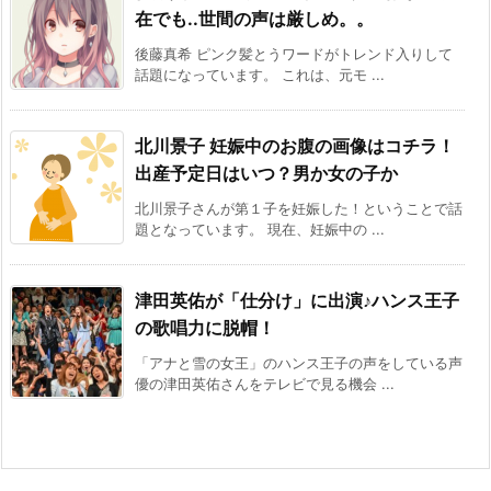
在でも..世間の声は厳しめ。。
後藤真希 ピンク髪とうワードがトレンド入りして
話題になっています。 これは、元モ ...
北川景子 妊娠中のお腹の画像はコチラ！
出産予定日はいつ？男か女の子か
北川景子さんが第１子を妊娠した！ということで話
題となっています。 現在、妊娠中の ...
津田英佑が「仕分け」に出演♪ハンス王子
の歌唱力に脱帽！
「アナと雪の女王」のハンス王子の声をしている声
優の津田英佑さんをテレビで見る機会 ...