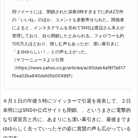
同ツイートには、閉鎖された深夜0時すぎまでに約42万件
の「いいね」のほか、コメントも多数寄せられた。関係者
によると、インスタグラムを含めてSNSは渡辺さん本人が
管理しており、自ら閉鎖したとみられる。フォロワーも約
105万人ほどおり、惜しむ声もあったが、潔い幕引きに
「まゆゆらしい！」との声も上がった。
（ヤフーニュースより引用
（https://news.yahoo.co.jp/articles/ac60dab4af8f7a617
f5ea02ba840defd5b00496f）
６月１日の午後５時にツイッターで引退を発表して、２日
未明にはSNSや公式サイトも閉鎖、、というまさに電撃的
な引退宣言と共に、あまりにも潔い幕引きに、最後までま
ゆゆらしく去っていったその姿に賞賛の声も広がっている
のです。