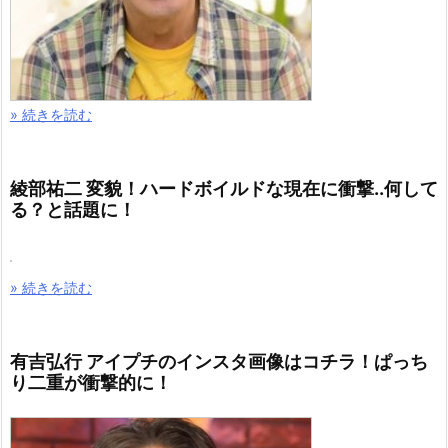
» 続きを読む
綾部祐二 変貌！ハードボイルドな現在に衝撃..何して
る？と話題に！
» 続きを読む
有吉弘行 アイプチのインスタ画像はコチラ！ぱっち
り二重が衝撃的に！