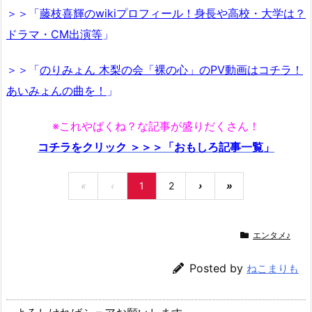
＞＞「
藤枝喜輝のwikiプロフィール！身長や高校・大学は？
ドラマ・CM出演等
」
＞＞「
のりみょん 木梨の会「裸の心」のPV動画はコチラ！
あいみょんの曲を！
」
※これやばくね？な記事が盛りだくさん！
コチラをクリック ＞＞＞「おもしろ記事一覧」
«
‹
1
2
›
»
エンタメ♪
Posted by
ねこまりも