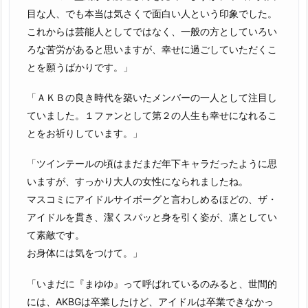
目な人、でも本当は気さくで面白い人という印象でした。
これからは芸能人としてではなく、一般の方としていろい
ろな苦労があると思いますが、幸せに過ごしていただくこ
とを願うばかりです。」
「ＡＫＢの良き時代を築いたメンバーの一人として注目し
ていました。１ファンとして第２の人生も幸せになれるこ
とをお祈りしています。」
「ツインテールの頃はまだまだ年下キャラだったように思
いますが、すっかり大人の女性になられましたね。
マスコミにアイドルサイボーグと言わしめるほどの、ザ・
アイドルを貫き、潔くスパッと身を引く姿が、凛としてい
て素敵です。
お身体には気をつけて。」
「いまだに『まゆゆ』って呼ばれているのみると、世間的
には、AKBGは卒業したけど、アイドルは卒業できなかっ