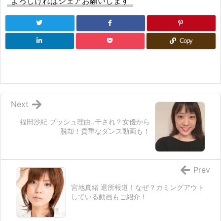
よろしければシェアお願いします
Copy
Next
福田沙紀 プッシュ理由..干され？女優から
脱却！貴重なダンス動画も！
Prev
宮地真緒 退所報道！なぜ？カミングアウト
している動画もご紹介！