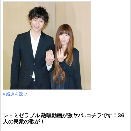
» 続きを読む
レ・ミゼラブル 熱唱動画が激ヤバ..コチラです！36
人の民衆の歌が！