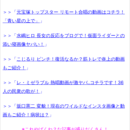
＞＞「
元宝塚トップスター リモート合唱の動画はコチラ！
「青い星の上で」
」
＞＞「
水嶋ヒロ 長女の反応をブログで！仮面ライダーとの
添い寝画像ヤバい！
」
＞＞「
こじるり ピンチ！復活なるか？筋トレで炎上の動画
もご紹介！
」
＞＞「
レ・ミゼラブル 熱唱動画が激ヤバ..コチラです！36
人の民衆の歌が！
」
＞＞「
坂口憲二 変貌！現在のワイルドなインスタ画像と動
画もご紹介！病状は？
」
※これやばくね？な記事が盛りだくさん！