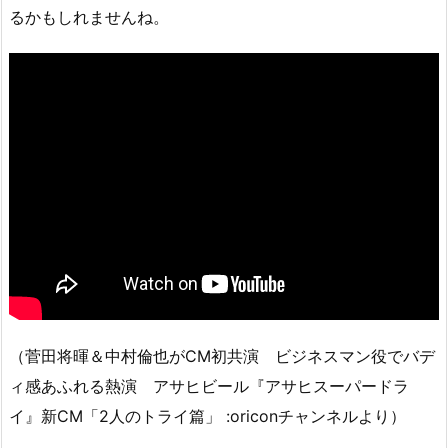
るかもしれませんね。
（菅田将暉＆中村倫也がCM初共演 ビジネスマン役でバデ
ィ感あふれる熱演 アサヒビール『アサヒスーパードラ
イ』新CM「2人のトライ篇」 :oriconチャンネルより）