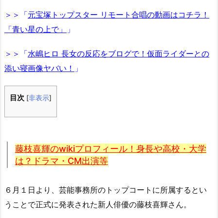
＞＞「
元宝塚トップスター リモート合唱の動画はコチラ！
「青い星の上で」
」
＞＞「
水嶋ヒロ 長女の反応をブログで！仮面ライダーとの
添い寝画像ヤバい！
」
目次
[
非表示
]
藤枝喜輝のwikiプロフィール！身長や高校・大学
は？ドラマ・CM出演等
６月１日より、芸能事務所のトップコートに所属するとい
うことで正式に発表された新人俳優の藤枝喜輝さん。