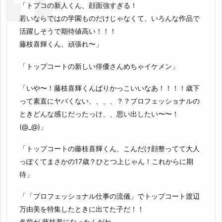
「トプコの新人くん、顔面強すぎる！
若いならではの学園ものだけじゃなくて、いろんな作品で
活躍しそうで期待値高い！！！
藤枝喜輝くん、頑張れ〜」
「トップコートの新しい俳優さんめちゃイケメン」
「いや〜！藤枝喜輝くんばりかっこいいなあ！！！！歳下
って素直にヤバくない、、、、？？プロフェッショナルの
ときどんな感じだったっけ、、思い出したい〜〜！
(@_@)」
「トップコートの藤枝喜輝くん、こんだけ顔整ってて大人
っぽくてまさかの17歳？ひとつ上じゃん！これからに期
待」
「「プロフェッショナル仕事の流儀」でトップコート渡辺
万由美を特集したときに出てた子だ！！
名前が 藤枝君になったんだね