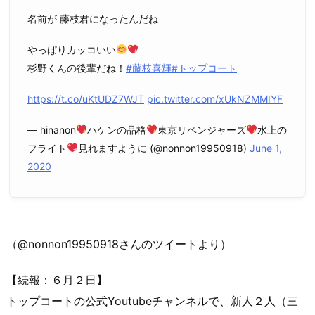
名前が 藤枝君になったんだね
やっぱりカッコいい
杉野くんの後輩だね！
#藤枝喜輝
#トップコート
https://t.co/uKtUDZ7WJT
pic.twitter.com/xUkNZMMIYF
— hinanon
ハケンの品格
東京リベンジャーズ
水上の
フライト
見れますように (@nonnon19950918)
June 1,
2020
（@nonnon19950918さんのツイートより）
【続報：６月２日】
トップコートの公式Youtubeチャンネルで、新人２人（三