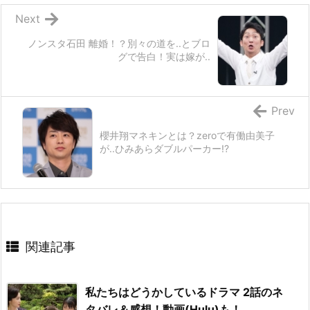
Next
ノンスタ石田 離婚！？別々の道を..とブロ
グで告白！実は嫁が..
Prev
櫻井翔マネキンとは？zeroで有働由美子
が..ひみあらダブルパーカー!?
関連記事
私たちはどうかしているドラマ 2話のネ
タバレ＆感想！動画(Hulu)も！