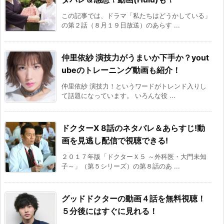
この記事では、ドラマ「私たちはどうかしている」
の第２話（８月１９日放送）のあらす ...
仲里依紗 演技力がうまいか下手か？yout
ubeのトレーニング動画も紹介！
仲里依紗 演技力！というワードがトレンド入りし
て話題になっています。 いろんな役 ...
ドクターX 8話のネタバレ＆あらすじ!動
画を見逃し配信で視聴できる!
２０１７年版「ドクターＸ５ ～外科医・大門未知
子～」（第５シリーズ）の第８話のあ ...
グッドドクターの動画４話を無料視聴！
５分後にはすぐに見れる！