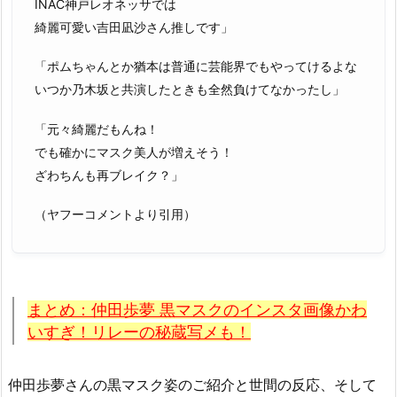
INAC神戸レオネッサでは
綺麗可愛い吉田凪沙さん推しです」
「ポムちゃんとか猶本は普通に芸能界でもやってけるよな
いつか乃木坂と共演したときも全然負けてなかったし」
「元々綺麗だもんね！
でも確かにマスク美人が増えそう！
ざわちんも再ブレイク？」
（ヤフーコメントより引用）
まとめ：仲田歩夢 黒マスクのインスタ画像かわ
いすぎ！リレーの秘蔵写メも！
仲田歩夢さんの黒マスク姿のご紹介と世間の反応、そして