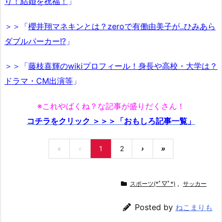
り！結婚を祝福！
」
＞＞「
櫻井翔マネキンとは？zeroで有働由美子が..ひみあら
ダブルパーカー!?
」
＞＞「
藤枝喜輝のwikiプロフィール！身長や高校・大学は？
ドラマ・CM出演等
」
※これやばくね？な記事が盛りだくさん！
コチラをクリック ＞＞＞「おもしろ記事一覧」
«
‹
1
2
›
»
スポーツ(*ﾟ▽ﾟ*)
,
サッカー
Posted by
ねこまりも