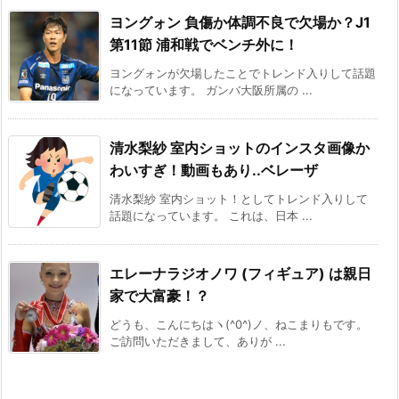
ヨングォン 負傷か体調不良で欠場か？J1
第11節 浦和戦でベンチ外に！
ヨングォンが欠場したことでトレンド入りして話題
になっています。 ガンバ大阪所属の ...
清水梨紗 室内ショットのインスタ画像か
わいすぎ！動画もあり..ベレーザ
清水梨紗 室内ショット！としてトレンド入りして
話題になっています。 これは、日本 ...
エレーナラジオノワ (フィギュア) は親日
家で大富豪！？
どうも、こんにちはヽ(^0^)ノ、ねこまりもです。
ご訪問いただきまして、ありが ...