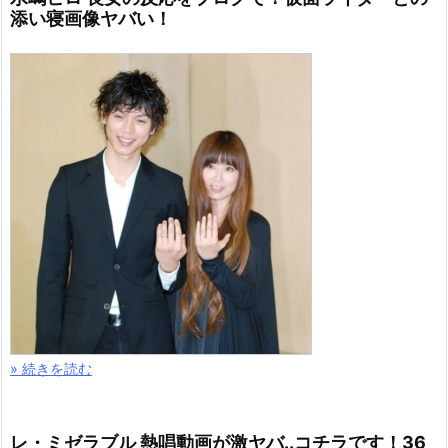
添い寝画像ヤバい！
» 続きを読む
レ・ミゼラブル 熱唱動画が激ヤバ..コチラです！36