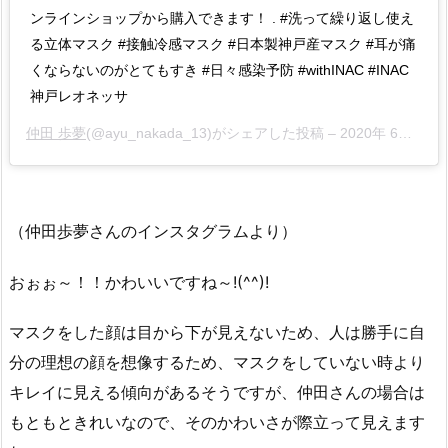
ンラインショップから購入できます！ . #洗って繰り返し使え
る立体マスク #接触冷感マスク #日本製神戸産マスク #耳が痛
くならないのがとてもすき #日々感染予防 #withINAC #INAC
神戸レオネッサ
仲田 歩夢
(@ayu_nakada_13)がシェアした投稿 –
2020年 6月月6日午前4時47分PDT
（仲田歩夢さんのインスタグラムより）
おぉぉ～！！かわいいですね～!(^^)!
マスクをした顔は目から下が見えないため、人は勝手に自
分の理想の顔を想像するため、マスクをしていない時より
キレイに見える傾向があるそうですが、仲田さんの場合は
もともときれいなので、そのかわいさが際立って見えます