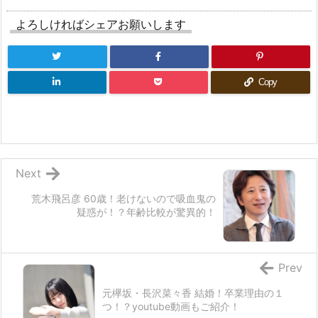
よろしければシェアお願いします
Copy
Next
荒木飛呂彦 60歳！老けないので吸血鬼の
疑惑が！？年齢比較が驚異的！
Prev
元欅坂・長沢菜々香 結婚！卒業理由の１
つ！？youtube動画もご紹介！