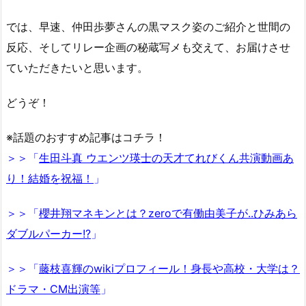
では、早速、仲田歩夢さんの黒マスク姿のご紹介と世間の
反応、そしてリレー企画の秘蔵写メも交えて、お届けさせ
ていただきたいと思います。
どうぞ！
※話題のおすすめ記事はコチラ！
＞＞「
生田斗真 ウエンツ瑛士の天才てれびくん共演動画あ
り！結婚を祝福！
」
＞＞「
櫻井翔マネキンとは？zeroで有働由美子が..ひみあら
ダブルパーカー!?
」
＞＞「
藤枝喜輝のwikiプロフィール！身長や高校・大学は？
ドラマ・CM出演等
」