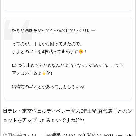
好きな画像を貼って4人指名していくリレー
ってのが、まよから回ってきたので、
まよとの写メを4枚貼って止めます
！
(ふつう止めちゃだめなんだよね？なんかごめんね、、でも
写メはのせるよ
笑)
結構前の写メとかあっておもしろいね
日テレ・東京ヴェルディベレーザのDF土光 真代選手とのシ
ョットをアップしたみたいですね(^^♪
仲田歩夢さんは、土光選手とは2012年開催のU-20ワールド