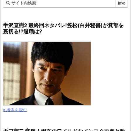
半沢直樹2 最終回ネタバレ!笠松(白井秘書)が箕部を
裏切る!?退職は?
» 続きを読む