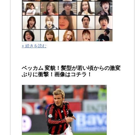
2020
年
5
月
» 続きを読む
13
日
ベッカム 変貌！髪型が若い頃からの激変
ぶりに衝撃！画像はコチラ！
ス
ポ
ン
サ
ー