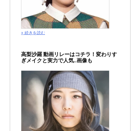
ド
が
ト
レ
» 続きを読む
ン
ド
高梨沙羅 動画リレーはコチラ！変わりす
入
ぎメイクと実力で人気..画像も
り
し
て
話
題
に
な
っ