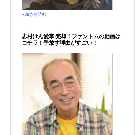
て
い
» 続きを読む
ま
す。
志村けん愛車 売却！ファントムの動画は
コチラ！手放す理由がすごい！
俳
優
の
佐
藤
二
朗
さ
ん
は、