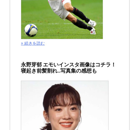
リ
ン
ク
佐
» 続きを読む
藤
二
朗
永野芽郁 エモいインスタ画像はコチラ！
寝起き前髪割れ..写真集の感想も
素
顔！
と
い
う
ワ
ー