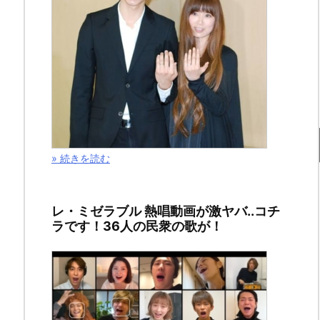
息
子
や
嫁
へ
の
» 続きを読む
つ
ぶ
レ・ミゼラブル 熱唱動画が激ヤバ..コチ
ラです！36人の民衆の歌が！
や
き
が。。