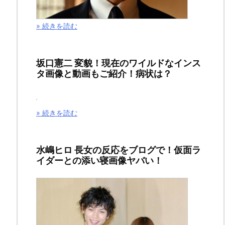
イ
» 続きを読む
ッ
タ
坂口憲二 変貌！現在のワイルドなインス
タ画像と動画もご紹介！病状は？
ー
で
» 続きを読む
垣
間
水嶋ヒロ 長女の反応をブログで！仮面ラ
イダーとの添い寝画像ヤバい！
見
れ
る..