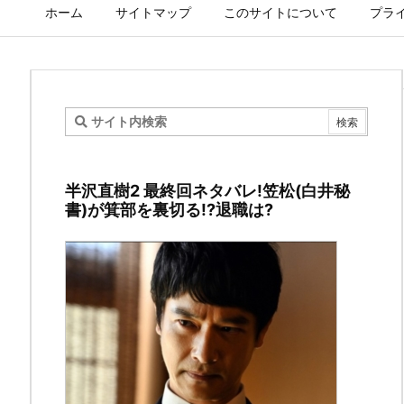
ホーム
サイトマップ
このサイトについて
プラ
佐
藤
半沢直樹2 最終回ネタバレ!笠松(白井秘
二
書)が箕部を裏切る!?退職は?
朗
素
顔
が
ツ