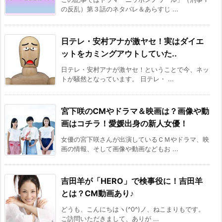
の反乱）第３話のネタバレ＆あらすじ ...
日テレ・安村アナが激ヤセ！実はダイエ
ットをカミングアウトしていた..
日テレ・安村アナが激ヤセ！ということで今、ネッ
トが騒然となっています。 日テレ・ ...
宮下咲のCMやドラマ＆映画は？画像や動
画はコチラ！愛媛出身の新人女優！
女優の宮下咲さんが出演しているＣＭやドラマ、映
画の情報、そして画像や動画などもお ...
吉田羊が「HERO」で検事役に！吉田羊
とは？CM動画あり♪
どうも、こんにちはヽ(^0^)ノ、ねこまりもです。
ご訪問いただきまして、ありが ...