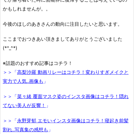
かもしれませんが。。
今後のほしのあきさんの動向に注目したいと思います。
ここまでおつきあい頂きましてありがとうございました
(*^_^*)
※話題のおすすめ記事はコチラ！
＞＞「
高梨沙羅 動画リレーはコチラ！変わりすぎメイクと
実力で人気..画像も
」
＞＞「
菜々緒 覆面マスク姿のインスタ画像はコチラ！隠れ
てない美人が反響！
」
＞＞「
永野芽郁 エモいインスタ画像はコチラ！寝起き前髪
割れ..写真集の感想も
」