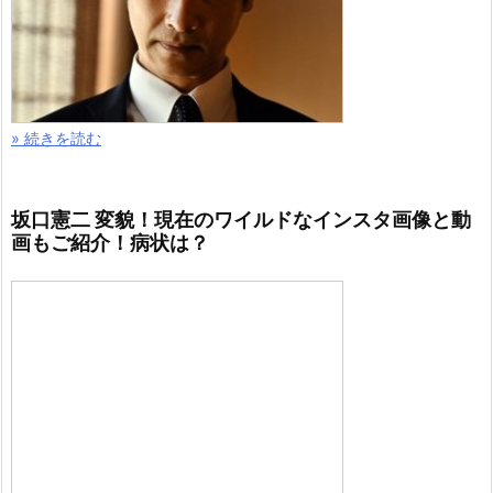
» 続きを読む
坂口憲二 変貌！現在のワイルドなインスタ画像と動
画もご紹介！病状は？