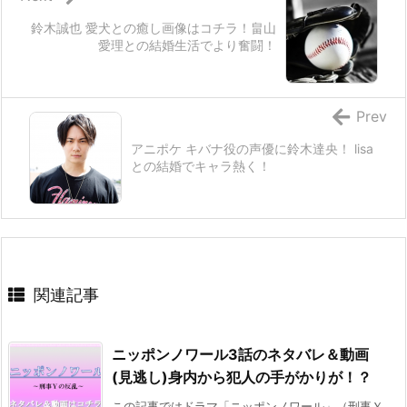
鈴木誠也 愛犬との癒し画像はコチラ！畠山
愛理との結婚生活でより奮闘！
Prev
アニポケ キバナ役の声優に鈴木達央！ lisa
との結婚でキャラ熱く！
関連記事
ニッポンノワール3話のネタバレ＆動画
(見逃し)身内から犯人の手がかりが！？
この記事ではドラマ「ニッポンノワール」（刑事Ｙ