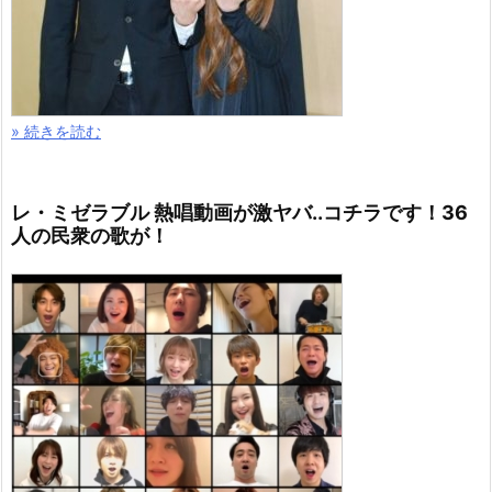
» 続きを読む
レ・ミゼラブル 熱唱動画が激ヤバ..コチラです！36
人の民衆の歌が！