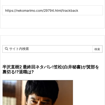
半沢直樹2 最終回ネタバレ!笠松(白井秘書)が箕部を
裏切る!?退職は?