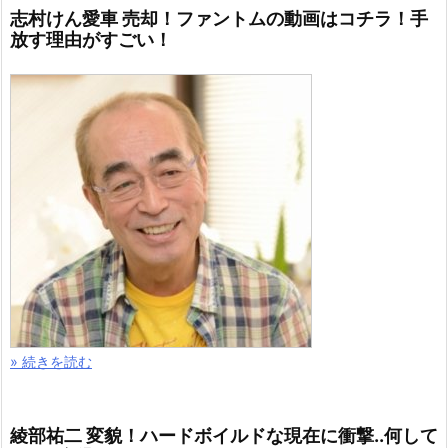
志村けん愛車 売却！ファントムの動画はコチラ！手
放す理由がすごい！
» 続きを読む
綾部祐二 変貌！ハードボイルドな現在に衝撃..何して