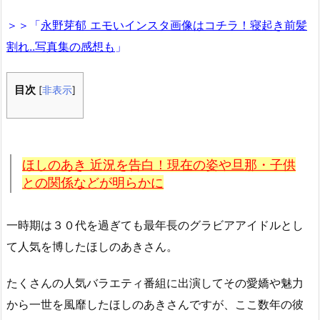
＞＞「
永野芽郁 エモいインスタ画像はコチラ！寝起き前髪
割れ..写真集の感想も
」
目次
[
非表示
]
ほしのあき 近況を告白！現在の姿や旦那・子供
との関係などが明らかに
一時期は３０代を過ぎても最年長のグラビアアイドルとし
て人気を博したほしのあきさん。
たくさんの人気バラエティ番組に出演してその愛嬌や魅力
から一世を風靡したほしのあきさんですが、ここ数年の彼