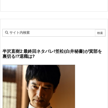
半沢直樹2 最終回ネタバレ!笠松(白井秘書)が箕部を
裏切る!?退職は?