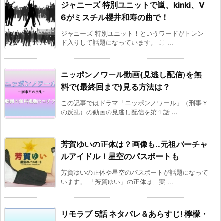
ジャニーズ 特別ユニットで嵐、kinki、V
6がミスチル櫻井和寿の曲で！
ジャニーズ 特別ユニット！というワードがトレン
ド入りして話題になっています。 こ ...
ニッポンノワール動画(見逃し配信)を無
料で(最終回まで)見る方法は？
この記事ではドラマ「ニッポンノワール」（刑事Ｙ
の反乱）の動画の見逃し配信を第１話 ...
芳賀ゆいの正体は？画像も..元祖バーチャ
ルアイドル！星空のパスポートも
芳賀ゆいの正体や星空のパスポートが話題になって
います。 「芳賀ゆい」の正体は、実 ...
リモラブ 5話 ネタバレ＆あらすじ! 檸檬・