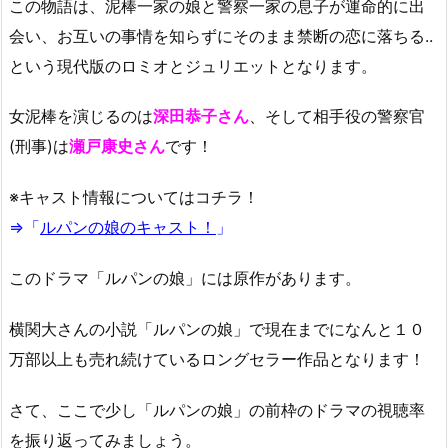
この物語は、泥棒一家の娘と警察一家の息子が運命的に出
会い、お互いの事情を知らずにそのまま禁断の恋に落ちる..
という現代版のロミオとジュリエットとなります。
女泥棒を演じるのは
深田恭子さん
、そして相手役の警察官
(刑事)は
瀬戸康史さん
です！
※キャスト情報についてはコチラ！
⇒「
ルパンの娘のキャスト！
」
このドラマ「ルパンの娘」には原作があります。
横関大さんの小説「ルパンの娘」で現在までになんと１０
万部以上も売れ続けているロングセラー作品となります！
さて、ここで少し「ルパンの娘」の前枠のドラマの視聴率
を振り返ってみましょう。