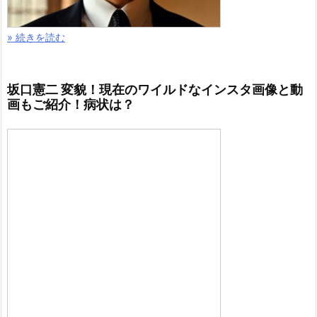
» 続きを読む
坂口憲二 変貌！現在のワイルドなインスタ画像と動
画もご紹介！病状は？