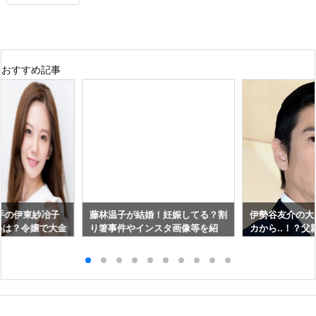
おすすめ記事
手の伊東紗冶子
藤林温子が結婚！妊娠してる？割
伊勢谷友介の大
めは？令嬢で大金
り箸事件やインスタ画像等を紹
カから..！？
介！
ず？