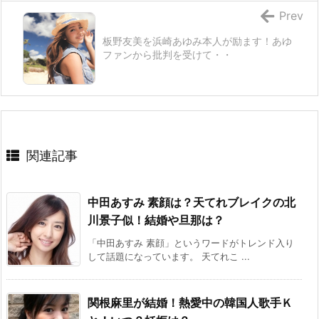
Prev
板野友美を浜崎あゆみ本人が励ます！あゆ
ファンから批判を受けて・・
関連記事
中田あすみ 素顔は？天てれブレイクの北
川景子似！結婚や旦那は？
「中田あすみ 素顔」というワードがトレンド入り
して話題になっています。 天てれこ ...
関根麻里が結婚！熱愛中の韓国人歌手Ｋ