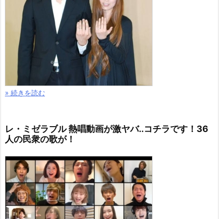
» 続きを読む
レ・ミゼラブル 熱唱動画が激ヤバ..コチラです！36
人の民衆の歌が！