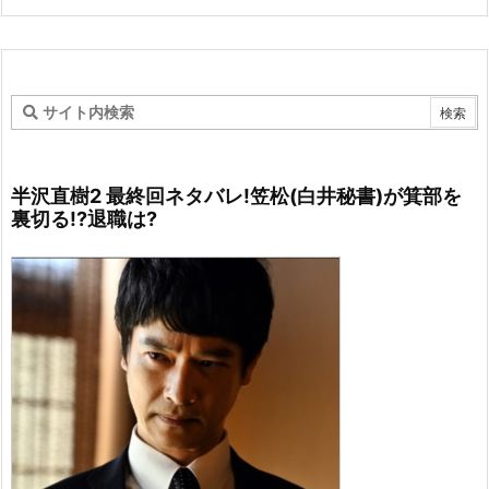
半沢直樹2 最終回ネタバレ!笠松(白井秘書)が箕部を
裏切る!?退職は?