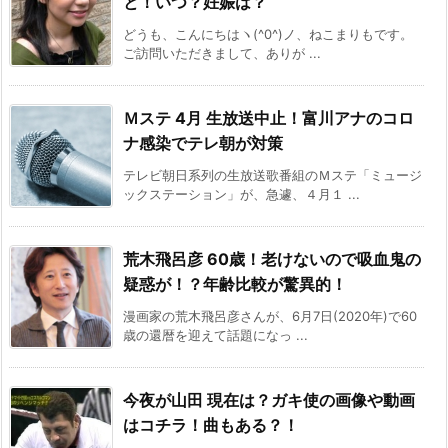
と！いつ？妊娠は？
どうも、こんにちはヽ(^0^)ノ、ねこまりもです。
ご訪問いただきまして、ありが ...
Ｍステ 4月 生放送中止！富川アナのコロ
ナ感染でテレ朝が対策
テレビ朝日系列の生放送歌番組のＭステ「ミュージ
ックステーション」が、急遽、４月１ ...
荒木飛呂彦 60歳！老けないので吸血鬼の
疑惑が！？年齢比較が驚異的！
漫画家の荒木飛呂彦さんが、6月7日(2020年)で60
歳の還暦を迎えて話題になっ ...
今夜が山田 現在は？ガキ使の画像や動画
はコチラ！曲もある？！