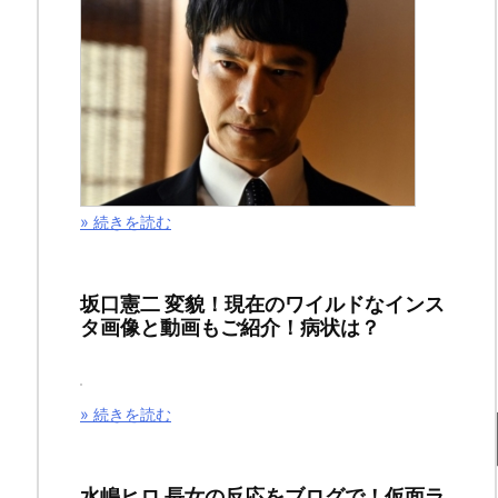
2
9
話
ネ
タ
» 続きを読む
バ
レ
坂口憲二 変貌！現在のワイルドなインス
タ画像と動画もご紹介！病状は？
＆
感
» 続きを読む
想！
箕
水嶋ヒロ 長女の反応をブログで！仮面ラ