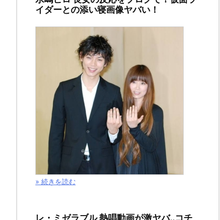
イダーとの添い寝画像ヤバい！
部
幹
事
長
と
伊
勢
志
摩
» 続きを読む
ス
テ
レ・ミゼラブル 熱唱動画が激ヤバ..コチ