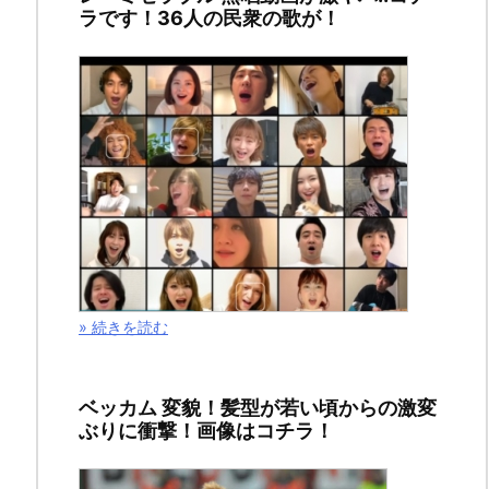
ラです！36人の民衆の歌が！
ー
ト
の
秘
密
と
は？
» 続きを読む
2020
ベッカム 変貌！髪型が若い頃からの激変
年
ぶりに衝撃！画像はコチラ！
9
月