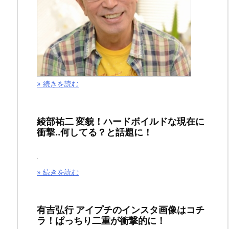
０
年）
の
第
９
» 続きを読む
話
（９
月
綾部祐二 変貌！ハードボイルドな現在に
２
衝撃..何してる？と話題に！
０
日
» 続きを読む
放
送）
の
有吉弘行 アイプチのインスタ画像はコチ
ラ！ぱっちり二重が衝撃的に！
ネ