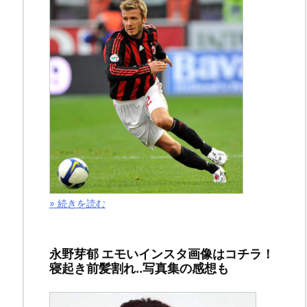
14
日
2020
年
11
月
25
日
» 続きを読む
ス
ポ
ン
永野芽郁 エモいインスタ画像はコチラ！
寝起き前髪割れ..写真集の感想も
サ
ー