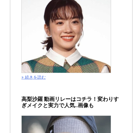
リ
ン
ク
» 続きを読む
高梨沙羅 動画リレーはコチラ！変わりす
ぎメイクと実力で人気..画像も
こ
の