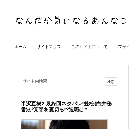
ホーム
サイトマップ
このサイトについて
プラ
半
沢
半沢直樹2 最終回ネタバレ!笠松(白井秘
直
書)が箕部を裏切る!?退職は?
樹