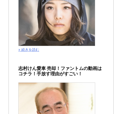
記
事
で
は、
ド
ラ
マ
» 続きを読む
「半
沢
志村けん愛車 売却！ファントムの動画は
直
コチラ！手放す理由がすごい！
樹
２」
（２
０
２