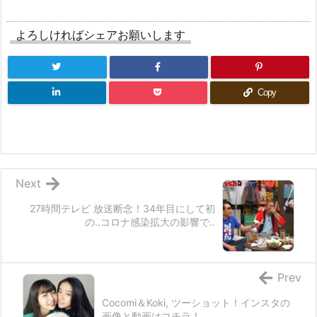
よろしければシェアお願いします
Copy
Next
27時間テレビ 放送断念！34年目にして初
の..コロナ感染拡大の影響で..
Prev
Cocomi＆Koki, ツーショット！インスタの
画像と動画はコチラ！