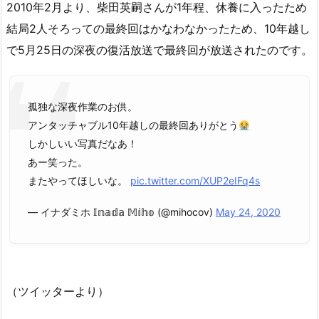
2010年2月より、柴田英嗣さんが1年程、休養に入ったため
結局2人そろっての最終回はかなわなかったため、10年越し
で5月25日の深夜の復活放送で最終回が放送されたのです。
孤独な深夜作業のお供。
アンタッチャブル10年越しの最終回ありがとう
しかしいい写真だなあ！
あー笑った。
またやってほしいな。
pic.twitter.com/XUP2eIFq4s
— イナダミホ 𝕀𝕟𝕒𝕕𝕒 𝕄𝕚𝕙𝕠 (@mihocov)
May 24, 2020
（ツイッターより）