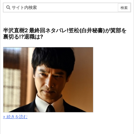
半沢直樹2 最終回ネタバレ!笠松(白井秘書)が箕部を
裏切る!?退職は?
» 続きを読む