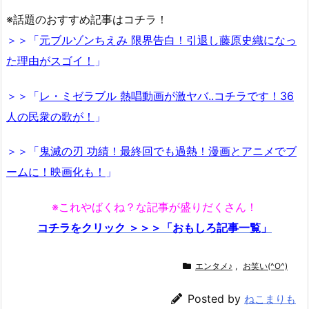
※話題のおすすめ記事はコチラ！
＞＞「
元ブルゾンちえみ 限界告白！引退し藤原史織になっ
た理由がスゴイ！
」
＞＞「
レ・ミゼラブル 熱唱動画が激ヤバ..コチラです！36
人の民衆の歌が！
」
＞＞「
鬼滅の刃 功績！最終回でも過熱！漫画とアニメでブ
ームに！映画化も！
」
※これやばくね？な記事が盛りだくさん！
コチラをクリック ＞＞＞「おもしろ記事一覧」
エンタメ♪
,
お笑い(^O^)
Posted by
ねこまりも