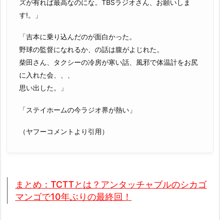
ズが有れば最高なのにな。TBSラジオさん、お願いしま
す!。」
「吉本に乗り込んだのが面白かった。
野球の監督になれるか、の話は腹がよじれた。
柴田さん、タクシーの冷房が寒い話、風邪で体温計をお尻
に入れた会、、、
思い出した。」
「ステイホームの今ラジオ界が熱い」
（ヤフーコメントより引用）
まとめ：TCTTとは？アンタッチャブルのシカゴ
マンゴで10年ぶりの最終回！