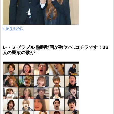
» 続きを読む
レ・ミゼラブル 熱唱動画が激ヤバ..コチラです！36
人の民衆の歌が！