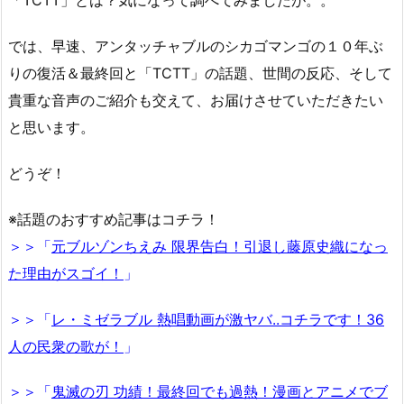
「TCTT」とは？気になって調べてみましたが。。
では、早速、アンタッチャブルのシカゴマンゴの１０年ぶ
りの復活＆最終回と「TCTT」の話題、世間の反応、そして
貴重な音声のご紹介も交えて、お届けさせていただきたい
と思います。
どうぞ！
※話題のおすすめ記事はコチラ！
＞＞「
元ブルゾンちえみ 限界告白！引退し藤原史織になっ
た理由がスゴイ！
」
＞＞「
レ・ミゼラブル 熱唱動画が激ヤバ..コチラです！36
人の民衆の歌が！
」
＞＞「
鬼滅の刃 功績！最終回でも過熱！漫画とアニメでブ