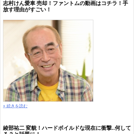
志村けん愛車 売却！ファントムの動画はコチラ！手
放す理由がすごい！
» 続きを読む
綾部祐二 変貌！ハードボイルドな現在に衝撃..何して