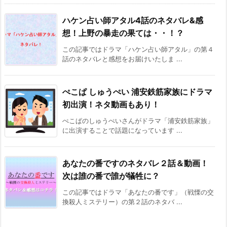
ハケン占い師アタル4話のネタバレ&感
想！上野の暴走の果ては・・！？
この記事ではドラマ「ハケン占い師アタル」の第４
話のネタバレと感想をお届けいたしま ...
ぺこぱ しゅうぺい 浦安鉄筋家族にドラマ
初出演！ネタ動画もあり！
ぺこぱのしゅうぺいさんがドラマ「浦安鉄筋家族」
に出演することで話題になっています ...
あなたの番ですのネタバレ２話＆動画！
次は誰の番で誰が犠牲に？
この記事ではドラマ「あなたの番です」（戦慄の交
換殺人ミステリー）の第２話のネタバ ...