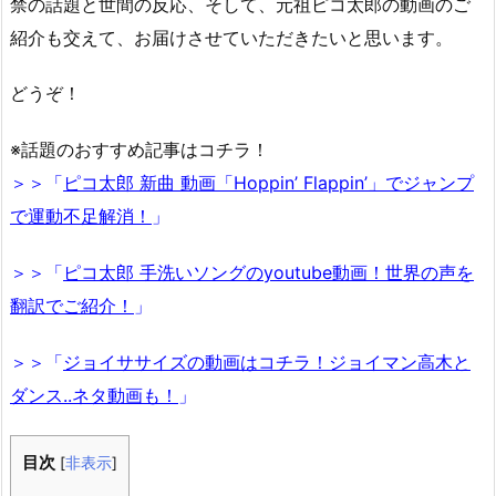
禁の話題と世間の反応、そして、元祖ピコ太郎の動画のご
紹介も交えて、お届けさせていただきたいと思います。
どうぞ！
※話題のおすすめ記事はコチラ！
＞＞「
ピコ太郎 新曲 動画「Hoppin’ Flappin’」でジャンプ
で運動不足解消！
」
＞＞「
ピコ太郎 手洗いソングのyoutube動画！世界の声を
翻訳でご紹介！
」
＞＞「
ジョイササイズの動画はコチラ！ジョイマン高木と
ダンス..ネタ動画も！
」
目次
[
非表示
]