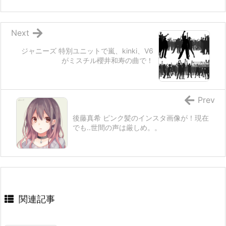
Next
ジャニーズ 特別ユニットで嵐、kinki、V6
がミスチル櫻井和寿の曲で！
Prev
後藤真希 ピンク髪のインスタ画像が！現在
でも..世間の声は厳しめ。。
関連記事