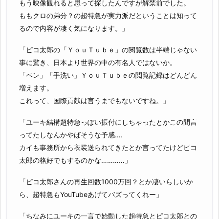
もう映像観れると思って探したんですが解禁前でした。
ももクロの弟分？の超特急が実力派だということは知って
るので内容が凄く気になります。」
「ピコ太郎の「ＹｏｕＴｕｂｅ」の閲覧数は半端じゃない
事に驚き、日本より世界の中の有名人ではないか。
「ペン」「手洗い」ＹｏｕＴｕｂｅの閲覧記録はどんどん
増えます。
これって、国際貢献は言うまでもないですね。」
「ユーキ結構超特急っぽい振付にしちゃったとかこの間言
ってたしなんかやばそうな予感….
カイも事務所から衣装送られてきたとか言ってたけどピコ
太郎の格好でもするのかな…………」
「ピコ太郎さんの再生回数1000万回？とか凄いらしいか
ら、超特急もYouTubeあげてバズってくれー」
「ちなみにユーキの一言で始動した超特急とピコ太郎との