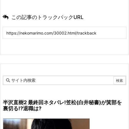
この記事のトラックバックURL
半沢直樹2 最終回ネタバレ!笠松(白井秘書)が箕部を
裏切る!?退職は?