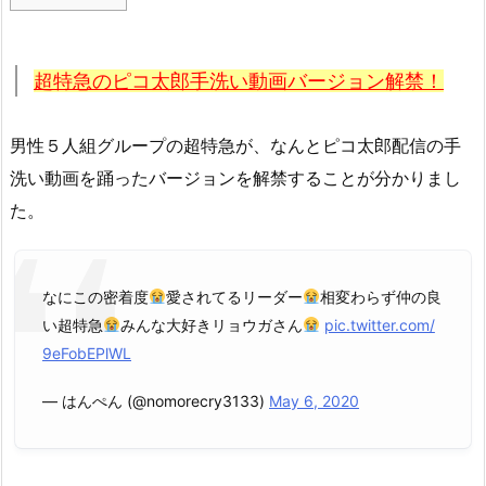
超特急のピコ太郎手洗い動画バージョン解禁！
男性５人組グループの超特急が、なんとピコ太郎配信の手
洗い動画を踊ったバージョンを解禁することが分かりまし
た。
なにこの密着度
愛されてるリーダー
相変わらず仲の良
い超特急
みんな大好きリョウガさん
pic.twitter.com/
9eFobEPlWL
— はんぺん (@nomorecry3133)
May 6, 2020