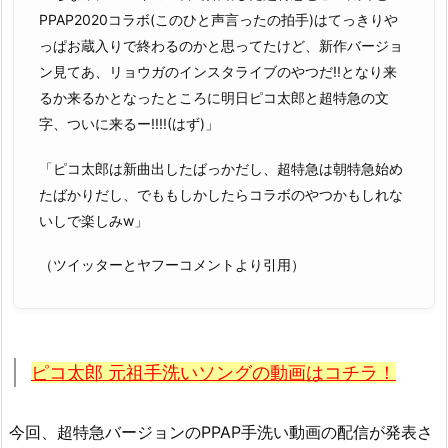
PPAP2020コラボ(このひと声言ったの拍手)はてっきりや
っぱお蔵入りで終わるのかと思ってたけど、新作バージョ
ン見てあ、リョウガのインスタライブのやつだ!!となり来
るか来るかとなったところに明日ピコ太郎と超特急の文
字、ついに来るー!!!!(はず)」
「ピコ太郎は新曲出したばっかだし、超特急は朝特急始め
たばかりだし、でももしかしたらコラボのやつかもしれな
いしで楽しみw」
（ツイッターとヤフーコメントより引用）
ピコ太郎 元祖手洗いソングの動画はコチラ！
今回、超特急バージョンのPPAP手洗い動画の配信が発表さ