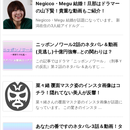
Negicco・Megu 結婚！旦那はドラマー
の山下賢！貴重な動画もご紹介！
Negicco・Megu 結婚が話題になっています。 新
潟在住の3人組アイドルグ ...
ニッポンノワール2話のネタバレ＆動画
(見逃し)十億円強奪..との関わりは？
この記事ではドラマ「ニッポンノワール」（刑事Ｙ
の反乱）第２話のネタバレ＆あらすじ ...
菜々緒 覆面マスク姿のインスタ画像はコ
チラ！隠れてない美人が反響！
菜々緒さんの覆面マスク姿のインスタ画像が話題に
なっています。 この驚きのインスタ ...
あなたの番ですのネタバレ3話＆動画！タ