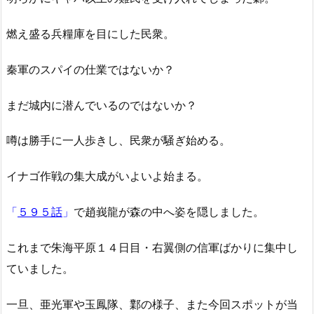
燃え盛る兵糧庫を目にした民衆。
秦軍のスパイの仕業ではないか？
まだ城内に潜んでいるのではないか？
噂は勝手に一人歩きし、民衆が騒ぎ始める。
イナゴ作戦の集大成がいよいよ始まる。
「
５９５話
」
で趙峩龍が森の中へ姿を隠しました。
これまで朱海平原１４日目・右翼側の信軍ばかりに集中し
ていました。
一旦、亜光軍や玉鳳隊、鄴の様子、また今回スポットが当