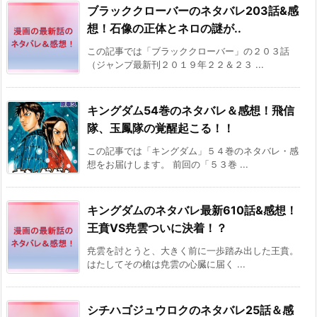
ブラッククローバーのネタバレ203話&感
想！石像の正体とネロの謎が..
この記事では「ブラッククローバー」の２０３話
（ジャンプ最新刊２０１９年２２＆２３ ...
キングダム54巻のネタバレ＆感想！飛信
隊、玉鳳隊の覚醒起こる！！
この記事では「キングダム」５４巻のネタバレ・感
想をお届けします。 前回の「５３巻 ...
キングダムのネタバレ最新610話&感想！
王賁VS尭雲ついに決着！？
尭雲を討とうと、大きく前に一歩踏み出した王賁。
はたしてその槍は尭雲の心臓に届く ...
シチハゴジュウロクのネタバレ25話＆感