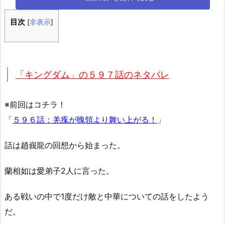
目次
[
非表示
]
「キングダム」の５９７話のネタバレ
※前回はコチラ！
「
５９６話：羌瘣が魄領より舞い上がる！
」
話は趙峩龍の回想から始まった。
蘭相如は愛弟子2人に言った。
ある戦いの中で1度だけ敵と中華についての話をしたよう
だ。