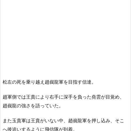
松左の死を乗り越え趙峩龍軍を目指す信達。
趙軍側では王賁により右手に深手を負った堯雲が目覚め、
趙峩龍の強さを語っていた。
また玉賁軍は王賁がいない中、趙峩龍軍を押し込み、そこ
へ後追いするように飛信隊が到着。