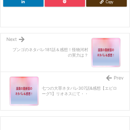
Copy
Next
ブンゴのネタバレ181話＆感想！怪物河村
の実力は？
Prev
七つの大罪ネタバレ307話&感想【エピロ
ーグ1】リオネスにて・・