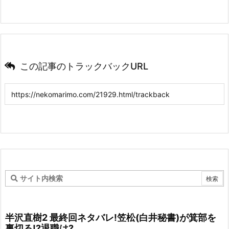
この記事のトラックバックURL
半沢直樹2 最終回ネタバレ!笠松(白井秘書)が箕部を
裏切る!?退職は?