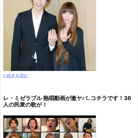
» 続きを読む
レ・ミゼラブル 熱唱動画が激ヤバ..コチラです！36
人の民衆の歌が！