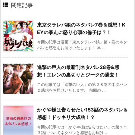
関連記事
東京タラレバ娘のネタバレ7巻＆感想！K
EYの暴走に怒り心頭の倫子は？！
今回の記事は漫画「東京タラレバ娘」第７巻のネタ
バレと感想をお届けいたします！ 早 ...
進撃の巨人の最新刊ネタバレ28巻&感
想！エレンの裏切りとジークの過去！
この記事では「進撃の巨人」の第２８巻のネタバレ
＆感想をお届けいたします。 前回の ...
かぐや様は告らせたい153話のネタバレ＆
感想！ドッキリ大成功！？
今回の記事では「かぐや様は告らせたい」の第１５
３話についてネタバレと感想をお届け ...