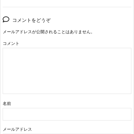
コメントをどうぞ
メールアドレスが公開されることはありません。
コメント
名前
メールアドレス