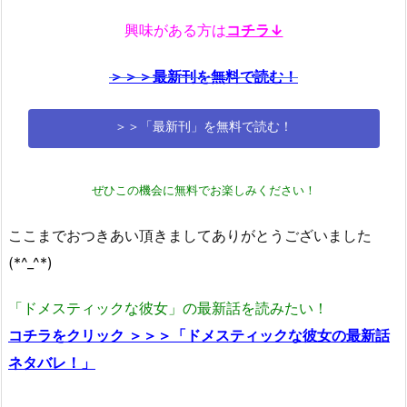
興味がある方は
コチラ↓
＞＞＞最新刊を無料で読む！
＞＞「最新刊」を無料で読む！
ぜひこの機会に無料でお楽しみください！
ここまでおつきあい頂きましてありがとうございました
(*^_^*)
「ドメスティックな彼女」の最新話を読みたい！
コチラをクリック ＞＞＞「ドメスティックな彼女の最新話
ネタバレ！」