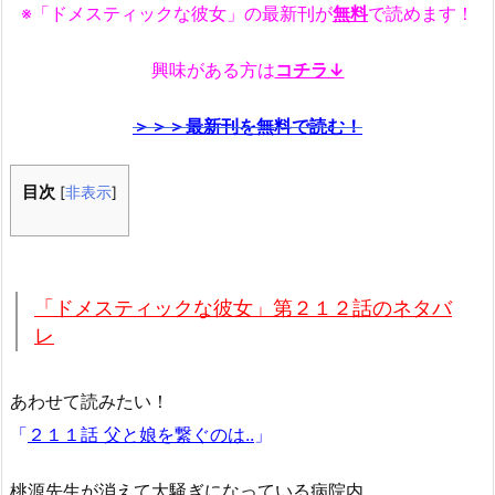
※「ドメスティックな彼女」の最新刊が
無料
で読めます！
興味がある方は
コチラ↓
＞＞＞最新刊を無料で読む！
目次
[
非表示
]
「ドメスティックな彼女」第２１２話のネタバ
レ
あわせて読みたい！
「
２１１話 父と娘を繋ぐのは..
」
桃源先生が消えて大騒ぎになっている病院内。