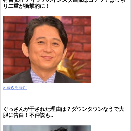
り二重が衝撃的に！
» 続きを読む
ぐっさんが干された理由は？ダウンタウンなうで大
胆に告白！不仲説も..