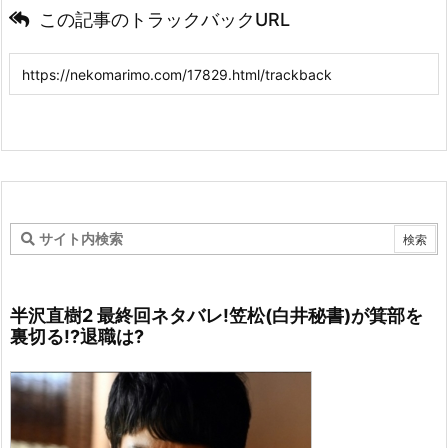
この記事のトラックバックURL
半沢直樹2 最終回ネタバレ!笠松(白井秘書)が箕部を
裏切る!?退職は?