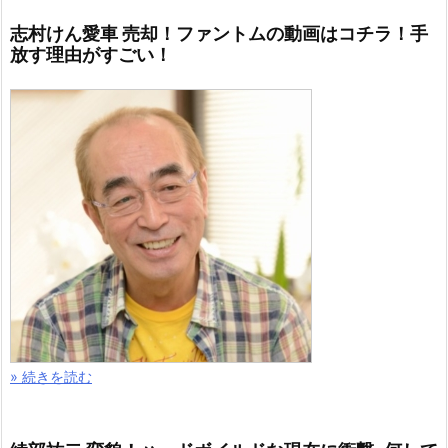
志村けん愛車 売却！ファントムの動画はコチラ！手
放す理由がすごい！
» 続きを読む