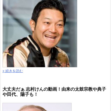
» 続きを読む
大丈夫だぁ 志村けんの動画！由来の太鼓宗教や典子
や田代、陽子も！