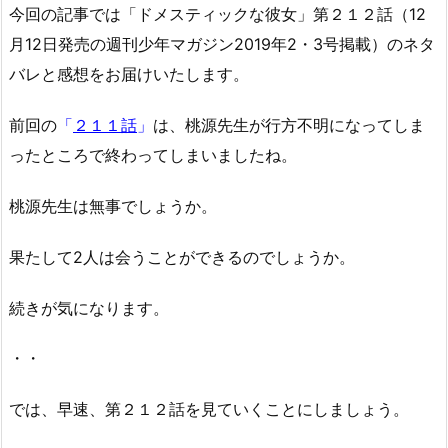
今回の記事では「ドメスティックな彼女」第２１２話（12
月12日発売の週刊少年マガジン2019年2・3号掲載）のネタ
バレと感想をお届けいたします。
前回の
「
２１１話
」
は、桃源先生が行方不明になってしま
ったところで終わってしまいましたね。
桃源先生は無事でしょうか。
果たして2人は会うことができるのでしょうか。
続きが気になります。
・・
では、早速、第２１２話を見ていくことにしましょう。