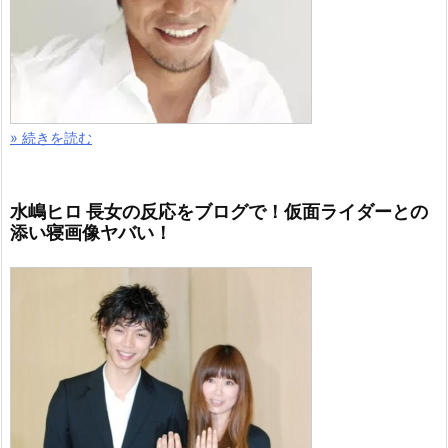
» 続きを読む
水嶋ヒロ 長女の反応をブログで！仮面ライダーとの
添い寝画像ヤバい！