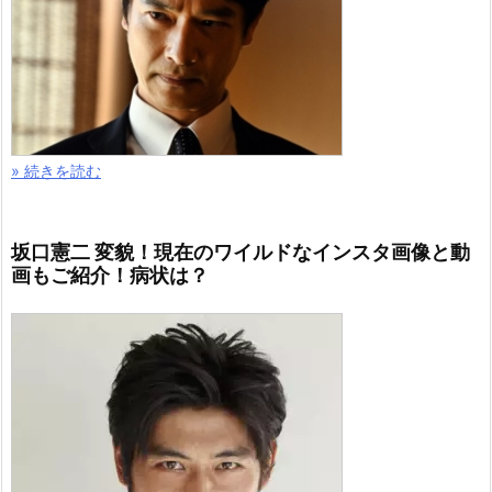
» 続きを読む
坂口憲二 変貌！現在のワイルドなインスタ画像と動
画もご紹介！病状は？