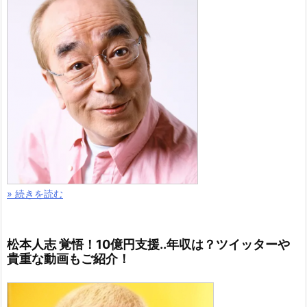
» 続きを読む
松本人志 覚悟！10億円支援..年収は？ツイッターや
貴重な動画もご紹介！