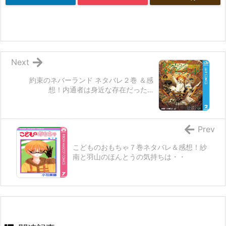
Next
約束のネバーランド ネタバレ２巻 ＆感
想！内通者は身近な存在だった…
Prev
こどものおもちゃ７巻ネタバレ＆感想！紗
南と羽山のほんとうの気持ちは・・