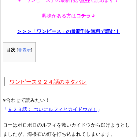
※「ワンピース」の最新刊が
無料
で読めます！
興味がある方は
コチラ↓
＞＞＞「ワンピース」の最新刊を無料で読む！
目次
[
非表示
]
ワンピース９２４話のネタバレ
※合わせて読みたい！
「
９２３話： ついにルフィとカイドウが！
」
ローはボロボロのルフィを救いカイドウから逃げようとし
ましたが、海楼石の釘を打ち込まれてしまいます。