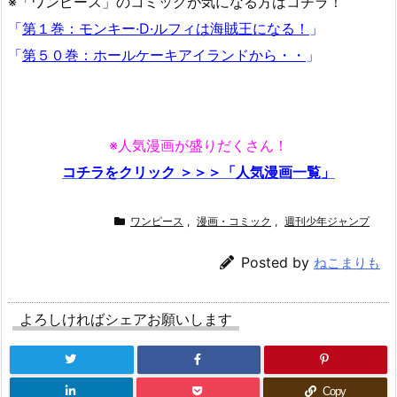
※「ワンピース」のコミックが気になる方はコチラ！
「
第１巻：モンキー·D·ルフィは海賊王になる！
」
「
第５０巻：ホールケーキアイランドから・・
」
※人気漫画が盛りだくさん！
コチラをクリック ＞＞＞「人気漫画一覧」
ワンピース
,
漫画・コミック
,
週刊少年ジャンプ
Posted by
ねこまりも
よろしければシェアお願いします
Copy