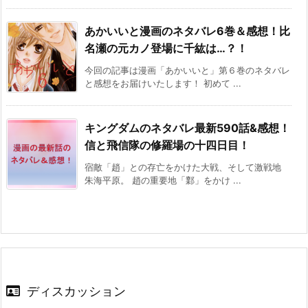
あかいいと漫画のネタバレ6巻＆感想！比
名瀬の元カノ登場に千紘は…？！
今回の記事は漫画「あかいいと」第６巻のネタバレ
と感想をお届けいたします！ 初めて ...
キングダムのネタバレ最新590話&感想！
信と飛信隊の修羅場の十四日目！
宿敵「趙」との存亡をかけた大戦、そして激戦地
朱海平原。 趙の重要地「鄴」をかけ ...
ディスカッション