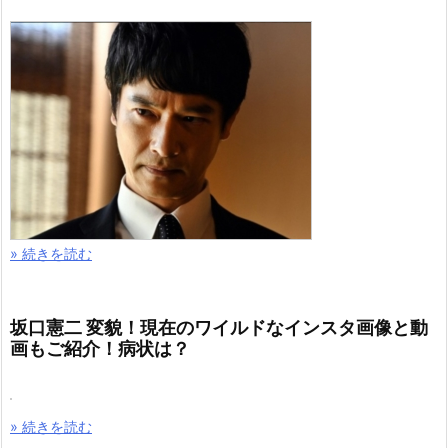
» 続きを読む
坂口憲二 変貌！現在のワイルドなインスタ画像と動
画もご紹介！病状は？
» 続きを読む