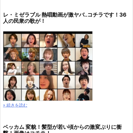
レ・ミゼラブル 熱唱動画が激ヤバ..コチラです！36
人の民衆の歌が！
» 続きを読む
ベッカム 変貌！髪型が若い頃からの激変ぶりに衝