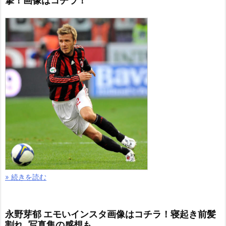
撃！画像はコチラ！
» 続きを読む
永野芽郁 エモいインスタ画像はコチラ！寝起き前髪
割れ..写真集の感想も