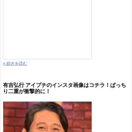
» 続きを読む
有吉弘行 アイプチのインスタ画像はコチラ！ぱっち
り二重が衝撃的に！