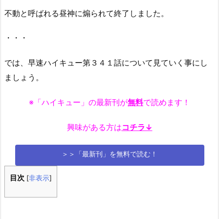
不動と呼ばれる昼神に煽られて終了しました。
・・・
では、早速ハイキュー第３４１話について見ていく事にし
ましょう。
※「ハイキュー」の最新刊が
無料
で読めます！
興味がある方は
コチラ↓
＞＞「最新刊」を無料で読む！
目次
[
非表示
]