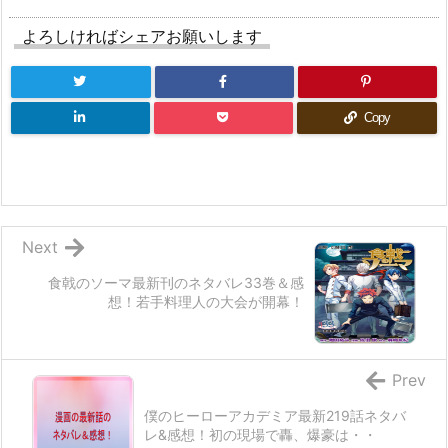
よろしければシェアお願いします
Copy
Next
食戟のソーマ最新刊のネタバレ33巻＆感
想！若手料理人の大会が開幕！
Prev
僕のヒーローアカデミア最新219話ネタバ
レ&感想！初の現場で轟、爆豪は・・