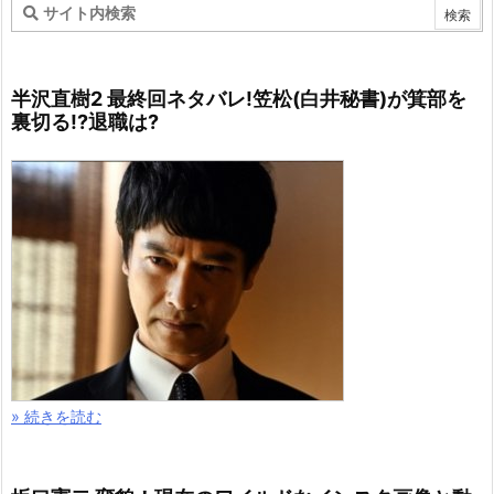
半沢直樹2 最終回ネタバレ!笠松(白井秘書)が箕部を
裏切る!?退職は?
» 続きを読む