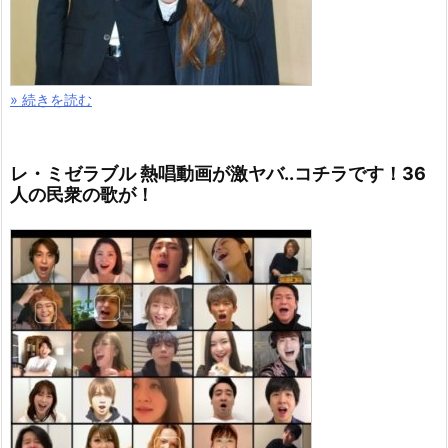
» 続きを読む
レ・ミゼラブル 熱唱動画が激ヤバ..コチラです！36
人の民衆の歌が！