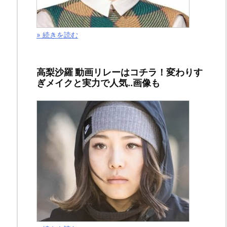
ホ
ー
キ
» 続きを読む
ン
ス
高梨沙羅 動画リレーはコチラ！変わりす
は
ぎメイクと実力で人気..画像も
ハ
メ
ら
れ
て
カ
イ
ド
ウ