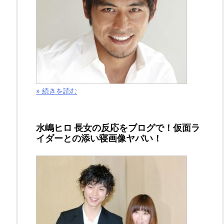
感
想！
ハ
メ
» 続きを読む
ら
れ
水嶋ヒロ 長女の反応をブログで！仮面ラ
た
イダーとの添い寝画像ヤバい！
ホ
ー
キ
ン