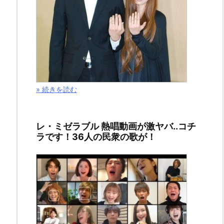
ス、
判
じ
絵
» 続きを読む
の
意
レ・ミゼラブル 熱唱動画が激ヤバ..コチ
ラです！36人の民衆の歌が！
味
2019
年
8