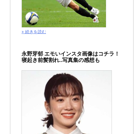
サ
ー
リ
ン
» 続きを読む
ク
永野芽郁 エモいインスタ画像はコチラ！
寝起き前髪割れ..写真集の感想も