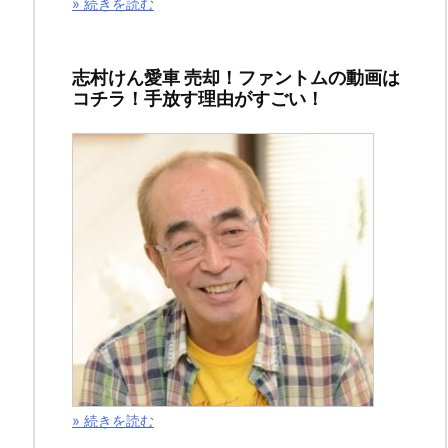
» 続きを読む
の
手
下
志村けん愛車 売却！ファントムの動画は
に
コチラ！手放す理由がすごい！
な
っ
た
よ
う
の
で
す
が、
一
» 続きを読む
体