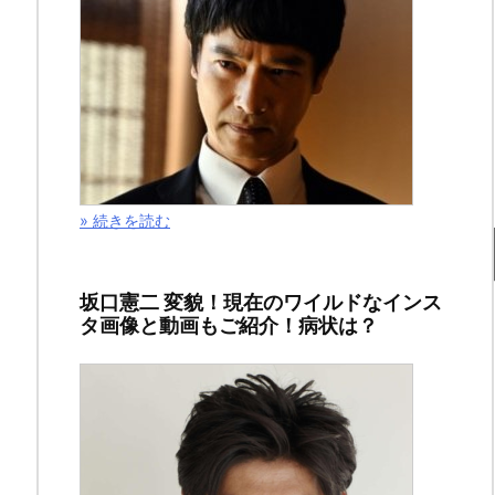
ス
の
ネ
タ
バ
» 続きを読む
レ
最
坂口憲二 変貌！現在のワイルドなインス
タ画像と動画もご紹介！病状は？
新
954
話
&