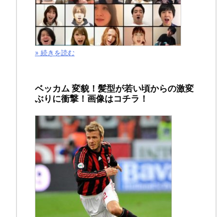
月
20
日
» 続きを読む
2019
年
9
ベッカム 変貌！髪型が若い頃からの激変
月
ぶりに衝撃！画像はコチラ！
3
日
ス
ポ
ン