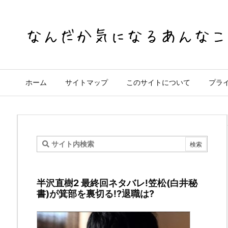
ホーム
サイトマップ
このサイトについて
プラ
ワ
ン
半沢直樹2 最終回ネタバレ!笠松(白井秘
ピ
書)が箕部を裏切る!?退職は?
ー