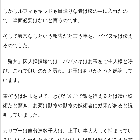
しかしルフィもキッドも目障りな者は檻の中に入れたの
で、当面必要はないと言うのです。
そして異常なしという報告だと言う事を、ババヌキは伝え
るのでした。
「兎丼」囚人採掘場では、ババヌキはお玉をご主人様と呼
び、これで良いのかと尋ね、お玉はありがとうと感謝して
います。
雷ぞうはお玉を見て、きびだんごで敵を従えるとは凄い妖
術だと驚き、お菊は動物や動物の妖術者に効果があると説
明していました。
カリブーは自分達数千人は、上手い事大人しく捕まってい
る囚人になれたと喜び、決戦の日には敵は驚くだろうと笑