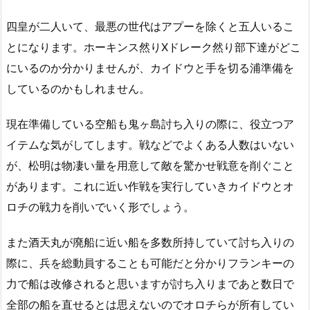
四皇が二人いて、最悪の世代はアプーを除くと五人いるこ
とになります。ホーキンス然りXドレーク然り部下達がどこ
にいるのか分かりませんが、カイドウと手を切る浦準備を
しているのかもしれません。
現在準備している空船も鬼ヶ島討ち入りの際に、役立つア
イテムな気がしてします。戦などでよくある人数はいない
が、松明は物凄い量を用意して敵を驚かせ戦意を削ぐこと
があります。これに近い作戦を実行していきカイドウとオ
ロチの戦力を削いでいく形でしょう。
また酒天丸が廃船に近い船を多数所持していて討ち入りの
際に、兵を総動員することも可能だと分かりフランキーの
力で船は改修されると思いますが討ち入りまであと数日で
全部の船を直せるとは思えないのでオロチらが所有してい