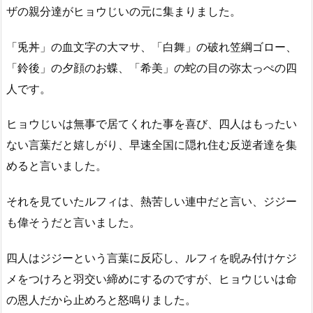
ザの親分達がヒョウじいの元に集まりました。
「兎丼」の血文字の大マサ、「白舞」の破れ笠綱ゴロー、
「鈴後」の夕顔のお蝶、「希美」の蛇の目の弥太っぺの四
人です。
ヒョウじいは無事で居てくれた事を喜び、四人はもったい
ない言葉だと嬉しがり、早速全国に隠れ住む反逆者達を集
めると言いました。
それを見ていたルフィは、熱苦しい連中だと言い、ジジー
も偉そうだと言いました。
四人はジジーという言葉に反応し、ルフィを睨み付けケジ
メをつけろと羽交い締めにするのですが、ヒョウじいは命
の恩人だから止めろと怒鳴りました。