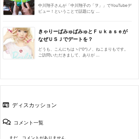
中川翔子さんが「中川翔子の「ヲ」」でYouTubeデ
ビュー！ということで話題にな ...
きゃりーぱみゅぱみゅとＦｕｋａｓｅが
なぜＵＳＪでデートを？
どうも、こんにちはヽ(^0^)ノ、ねこまりもです。
ご訪問いただきまして、ありが ...
ディスカッション
コメント一覧
まだ、コメントがありません