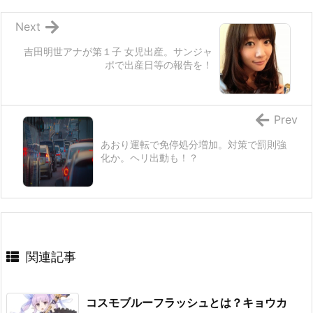
Next
吉田明世アナが第１子 女児出産。サンジャ
ポで出産日等の報告を！
Prev
あおり運転で免停処分増加。対策で罰則強
化か。ヘリ出動も！？
関連記事
コスモブルーフラッシュとは？キョウカ