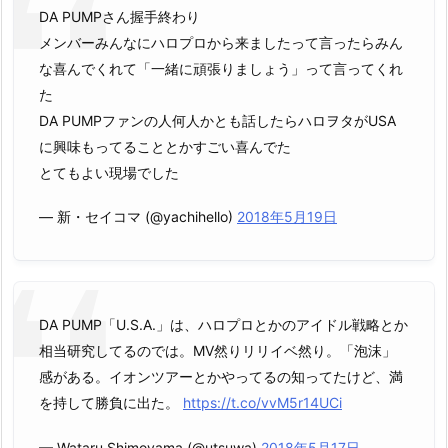
DA PUMPさん握手終わり
メンバーみんなにハロプロから来ましたって言ったらみん
な喜んでくれて「一緒に頑張りましょう」って言ってくれ
た
DA PUMPファンの人何人かとも話したらハロヲタがUSA
に興味もってることとかすごい喜んでた
とてもよい現場でした
— 新・セイコマ (@yachihello)
2018年5月19日
DA PUMP「U.S.A.」は、ハロプロとかのアイドル戦略とか
相当研究してるのでは。MV然りリリイベ然り。「泡沫」
感がある。イオンツアーとかやってるの知ってたけど、満
を持して勝負に出た。
https://t.co/vvM5r14UCi
— Wataru Shimoyama (@utsuwa)
2018年5月17日