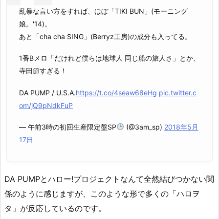
乱暴な言い方をすれば、ほぼ「TIKI BUN」(モーニング
娘。'14)。
あと「cha cha SING」(Berryz工房)の成分も入ってる。
1番Bメロ「だけれど僕らは地球人 同じ船の旅人さ」とか、
寺田節すぎる！
DA PUMP / U.S.A.
https://t.co/4seaw68eHg
pic.twitter.c
om/jQ9pNdkFuP
— 午前3時の初回生産限定盤SP
(@3am_sp)
2018年5月
17日
DA PUMPとハロー!プロジェクトなんて全然結びつかない関
係のように感じますが、このような形で多くの「ハロヲ
タ」が反応しているのです。