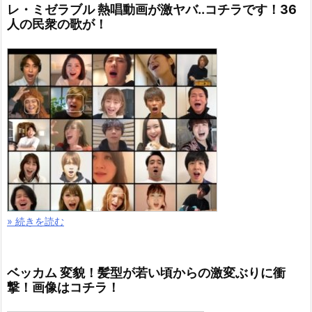
レ・ミゼラブル 熱唱動画が激ヤバ..コチラです！36
人の民衆の歌が！
» 続きを読む
ベッカム 変貌！髪型が若い頃からの激変ぶりに衝
撃！画像はコチラ！