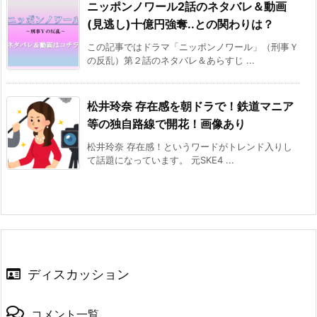
ニッポンノワール2話のネタバレ＆動画
(見逃し)十億円強奪..との関わりは？
この記事ではドラマ「ニッポンノワール」（刑事Ｙ
の反乱）第２話のネタバレ＆あらすじ ...
松井玲奈 存在感を朝ドラで！鉄道マニア
等の独自路線で開花！画像あり
松井玲奈 存在感！というワードがトレンド入りし
て話題になっています。 元SKE4 ...
ディスカッション
コメント一覧