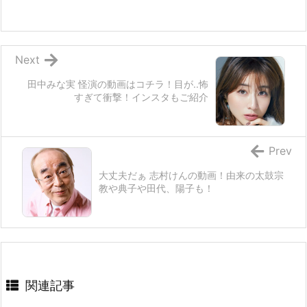
Next
田中みな実 怪演の動画はコチラ！目が..怖
すぎて衝撃！インスタもご紹介
Prev
大丈夫だぁ 志村けんの動画！由来の太鼓宗
教や典子や田代、陽子も！
関連記事