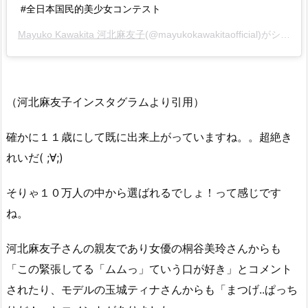
#全日本国民的美少女コンテスト
Mayuko Kawakita 河北麻友子
(@mayukokawakitaofficial)がシェアした投稿 –
（河北麻友子インスタグラムより引用）
確かに１１歳にして既に出来上がっていますね。。超絶き
れいだ( ;∀;)
そりゃ１０万人の中から選ばれるでしょ！って感じです
ね。
河北麻友子さんの親友であり女優の桐谷美玲さんからも
「この緊張してる「ムムっ」ていう口が好き」とコメント
されたり、モデルの玉城ティナさんからも「まつげ..ぱっち