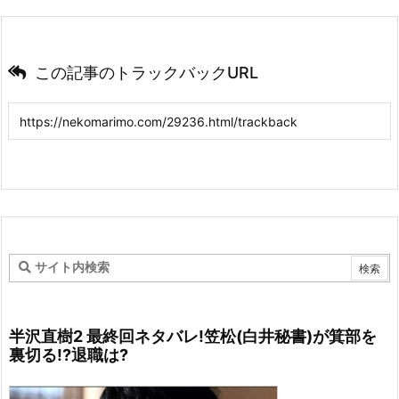
この記事のトラックバックURL
半沢直樹2 最終回ネタバレ!笠松(白井秘書)が箕部を
裏切る!?退職は?