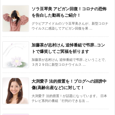
ソラ豆琴美 アビガン回復！コロナの恐怖
を告白した動画もご紹介！
グラビアアイドルのソラ豆琴美さんが、新型コロナ
ウイルスに感染してアビガン回復を果 ...
加藤茶が志村けん 追悼番組で弔辞..コン
トで爆笑してご冥福を祈ります
加藤茶が志村けん 追悼番組で弔辞..ということで、
３月２９日に新型コロナウイルス ...
大渕愛子 法的措置を！ブログへの誹謗中
傷(高齢出産など)に対して！
大渕愛子 法的措置！が話題になっています。 日本
テレビ系列の番組「行列のできる法 ...