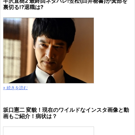
半沢直樹2 最終回ネタバレ!笠松(白井秘書)が箕部を
裏切る!?退職は?
» 続きを読む
坂口憲二 変貌！現在のワイルドなインスタ画像と動
画もご紹介！病状は？