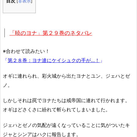
目次
[
非表示
]
「暁のヨナ」第２９巻のネタバレ
※合わせて読みたい！
「
第２８巻：ヨナ達にケイシュクの手が…！
」
オギに連れられ、彩火城から出たヨナとユン、ジェハとゼ
ノ。
しかしそれは罠でヨナたちは戒帝国に連れて行かれます。
オギはどさくさに紛れて斬られてしまいました。
ジェハとゼノの気配が遠くなっていることに気がついたキ
ジャとシンアはハクに報告します。