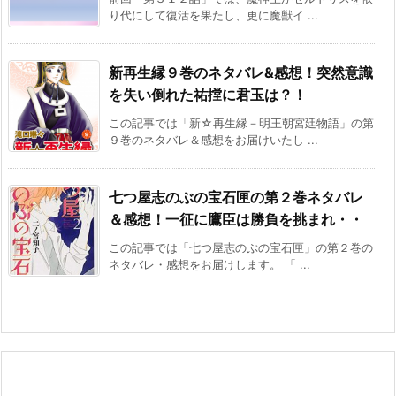
り代にして復活を果たし、更に魔獣イ ...
新再生縁９巻のネタバレ&感想！突然意識
を失い倒れた祐摚に君玉は？！
この記事では「新☆再生縁－明王朝宮廷物語」の第
９巻のネタバレ＆感想をお届けいたし ...
七つ屋志のぶの宝石匣の第２巻ネタバレ
＆感想！一征に鷹臣は勝負を挑まれ・・
この記事では「七つ屋志のぶの宝石匣」の第２巻の
ネタバレ・感想をお届けします。 「 ...