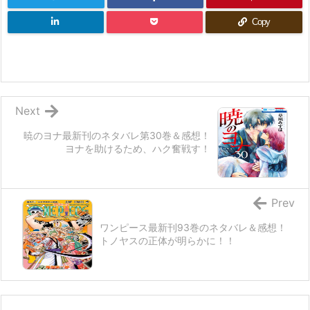
Copy
Next
暁のヨナ最新刊のネタバレ第30巻＆感想！
ヨナを助けるため、ハク奮戦す！
Prev
ワンピース最新刊93巻のネタバレ＆感想！
トノヤスの正体が明らかに！！