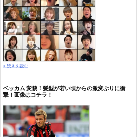
» 続きを読む
ベッカム 変貌！髪型が若い頃からの激変ぶりに衝
撃！画像はコチラ！