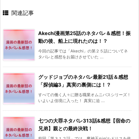
関連記事
Akechi漫画第25話のネタバレ＆感想！振
動の後、船上に現れたのは！？
今回の記事では「Akechi」の第２５話についてネ
タバレと感想をお届けさせていた ...
グッドジョブのネタバレ最新21話＆感想
「探偵編3」真実の裏側には！？
すべての働く人々に贈る職業オムニバスシリーズ！
いよいよ佳境に入った！ 真実に迫 ...
七つの大罪ネタバレ313話&感想【宿命の
兄弟】親との最終決戦！
前回「第３１２話」では、魔神王がゼルドリスを依