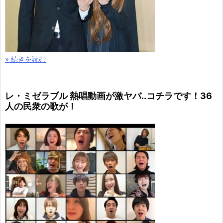
» 続きを読む
レ・ミゼラブル 熱唱動画が激ヤバ..コチラです！36
人の民衆の歌が！