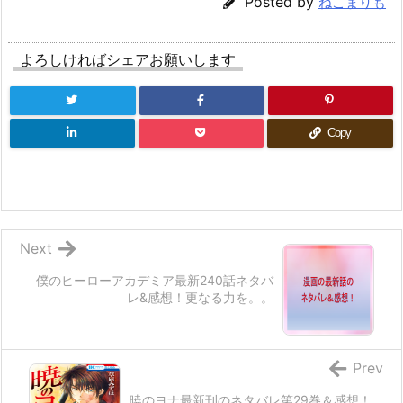
Posted by
ねこまりも
よろしければシェアお願いします
Copy
Next
僕のヒーローアカデミア最新240話ネタバ
レ&感想！更なる力を。。
Prev
暁のヨナ最新刊のネタバレ第29巻＆感想！