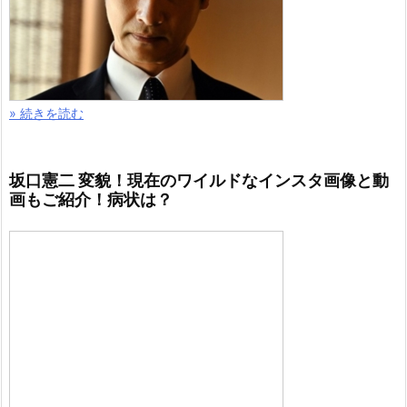
» 続きを読む
坂口憲二 変貌！現在のワイルドなインスタ画像と動
画もご紹介！病状は？