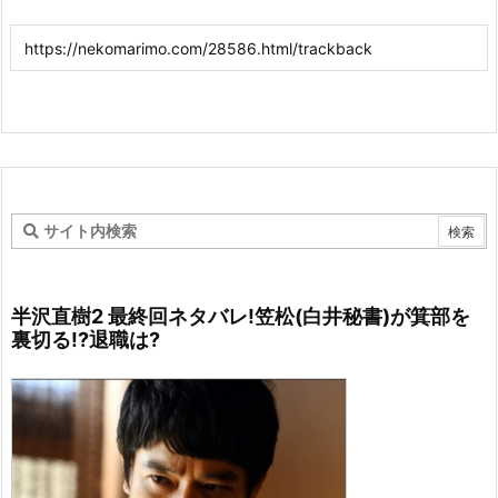
半沢直樹2 最終回ネタバレ!笠松(白井秘書)が箕部を
裏切る!?退職は?