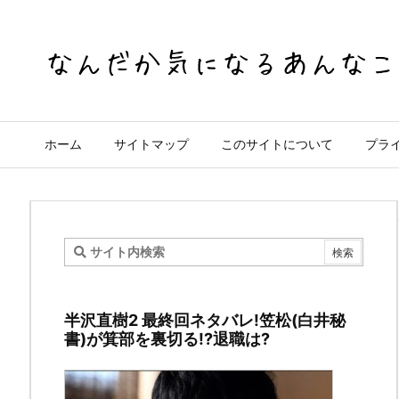
ホーム
サイトマップ
このサイトについて
プラ
ハ
イ
半沢直樹2 最終回ネタバレ!笠松(白井秘
キ
書)が箕部を裏切る!?退職は?
ュ