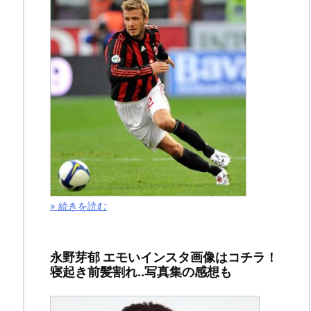
ス
ポ
ン
サ
ー
リ
ン
ク
» 続きを読む
永野芽郁 エモいインスタ画像はコチラ！
寝起き前髪割れ..写真集の感想も