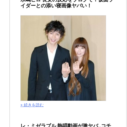
イダーとの添い寝画像ヤバい！
感
想！
星
海
の
調
子
が
上
» 続きを読む
が
り・・
レ・ミゼラブル 熱唱動画が激ヤバ..コチ