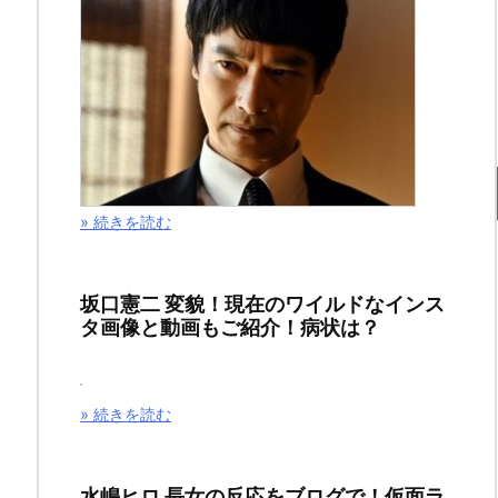
ー
の
ネ
タ
バ
» 続きを読む
レ
最
坂口憲二 変貌！現在のワイルドなインス
タ画像と動画もご紹介！病状は？
新
345
» 続きを読む
話
＆
水嶋ヒロ 長女の反応をブログで！仮面ラ