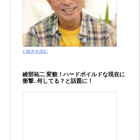
０
１
９
年
２
０
» 続きを読む
号
４
綾部祐二 変貌！ハードボイルドな現在に
月
衝撃..何してる？と話題に！
１
５
日
発
売）
の