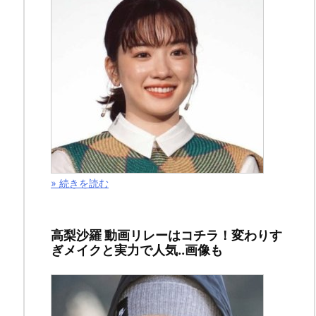
こ
の
記
事
» 続きを読む
で
は
高梨沙羅 動画リレーはコチラ！変わりす
「ハ
ぎメイクと実力で人気..画像も
イ
キ
ュ