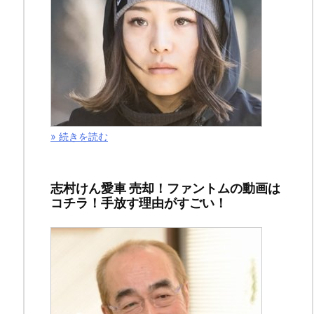
ー!!」
の
第
３
４
５
話
» 続きを読む
（ジ
ャ
志村けん愛車 売却！ファントムの動画は
ン
コチラ！手放す理由がすごい！
プ
最
新
刊
２