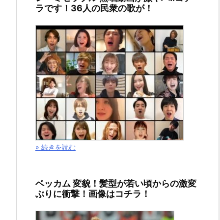
ラです！36人の民衆の歌が！
2019
年
4
月
16
日
2019
年
» 続きを読む
4
月
23
ベッカム 変貌！髪型が若い頃からの激変
ぶりに衝撃！画像はコチラ！
日