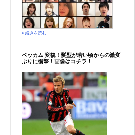
ス
ポ
ン
» 続きを読む
サ
ー
リ
ベッカム 変貌！髪型が若い頃からの激変
ぶりに衝撃！画像はコチラ！
ン
ク