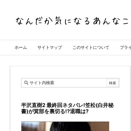
ホーム
サイトマップ
このサイトについて
プラ
西
靖
半沢直樹2 最終回ネタバレ!笠松(白井秘
ア
書)が箕部を裏切る!?退職は?
ナ