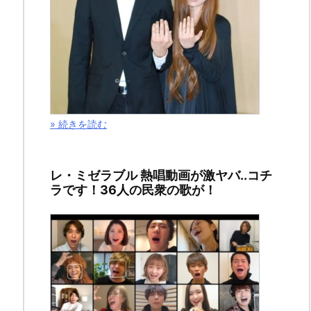
2014
年
7
月
31
日
» 続きを読む
2014
年
レ・ミゼラブル 熱唱動画が激ヤバ..コチ
ラです！36人の民衆の歌が！
12
月
24
日