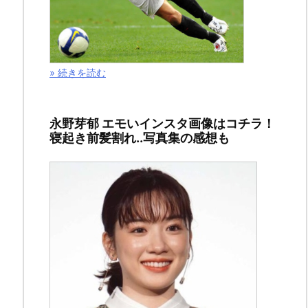
» 続きを読む
永野芽郁 エモいインスタ画像はコチラ！
寝起き前髪割れ..写真集の感想も
ど