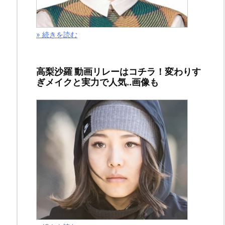
う
も、
» 続きを読む
こ
ん
に
高梨沙羅 動画リレーはコチラ！変わりす
ぎメイクと実力で人気..画像も
ち
はヽ
(^0^)
ノ、
ね
こ
ま
り
も
で