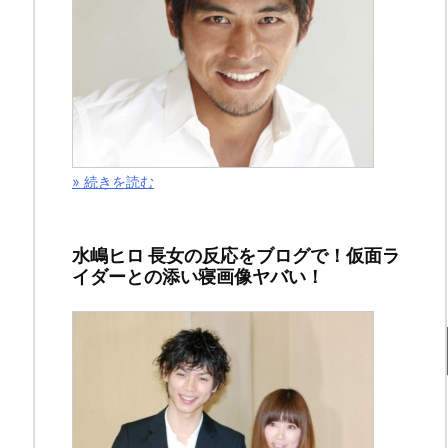
相
手
の
妊
» 続きを読む
娠・
オ
水嶋ヒロ 長女の反応をブログで！仮面ラ
メ
イダーとの添い寝画像ヤバい！
デ
タ
は？