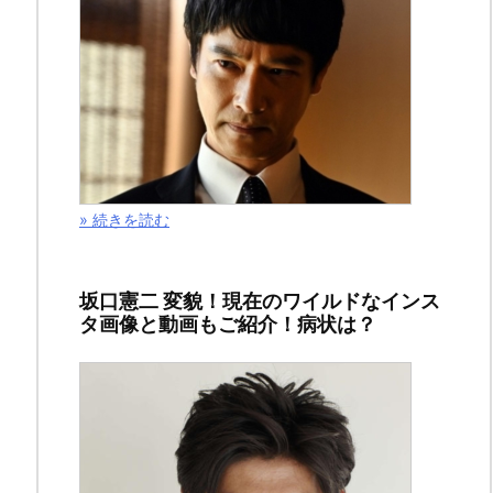
ウ
ン
サ
ー
が
» 続きを読む
結
婚！
坂口憲二 変貌！現在のワイルドなインス
タ画像と動画もご紹介！病状は？
誰
と？
い
つ？