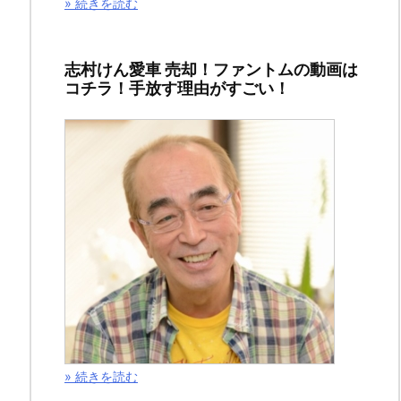
» 続きを読む
す。
ご
志村けん愛車 売却！ファントムの動画は
訪
コチラ！手放す理由がすごい！
問
い
た
だ
き
ま
し
て、
あ
り
が
» 続きを読む
と