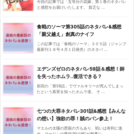
今回の記事では「五等分の花嫁」第１巻のネタバレ
と感想をお届けいたします。 貧乏な ...
食戟のソーマ第305話のネタバレ&感想
「親父越え」創真のナイフ
この記事では「食戟のソーマ」３０５話（ジャンプ
最新刊１８号４月１日発売）のネタバ ...
エデンズゼロのネタバレ59話＆感想！師
を失ったホムラ..復活できる？
前回の「第58話」でヴァルキリーが死んでしまっ
たという真実を知ったホムラ達。 そ ...
七つの大罪ネタバレ301話&感想【みんな
の想い】強欲の罪！賊のバン参上！
マエルの太陽の恩寵の力もあり、戦いは有利に進
め、マーリンの禁術“時の棺”が無事に ...