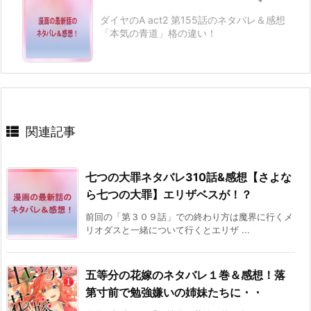
ダイヤのA act2 第155話のネタバレ＆感想
「本気の青道」格の違い！
関連記事
七つの大罪ネタバレ310話&感想【さよな
ら七つの大罪】エリザベスが！？
前回の「第３０９話」での終わり方は魔界に行くメ
リオダスと一緒について行くとエリザ ...
五等分の花嫁のネタバレ１巻＆感想！落
第寸前で勉強嫌いの姉妹たちに・・