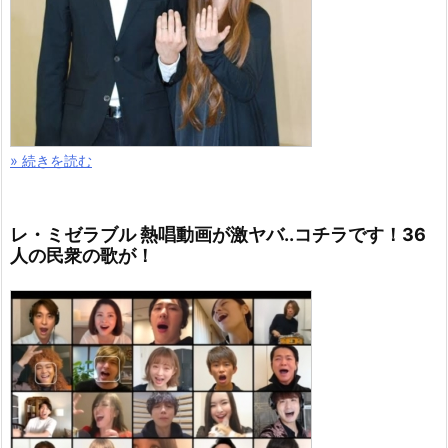
» 続きを読む
レ・ミゼラブル 熱唱動画が激ヤバ..コチラです！36
人の民衆の歌が！