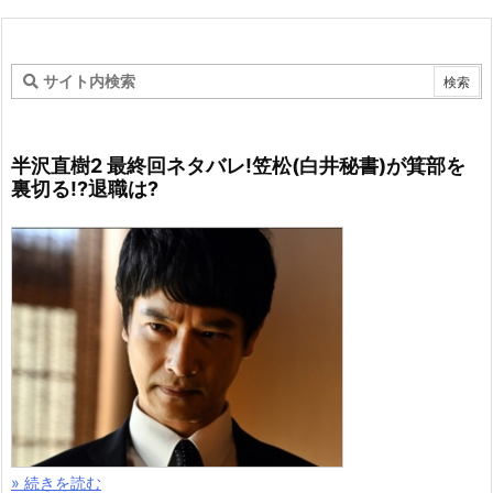
半沢直樹2 最終回ネタバレ!笠松(白井秘書)が箕部を
裏切る!?退職は?
» 続きを読む