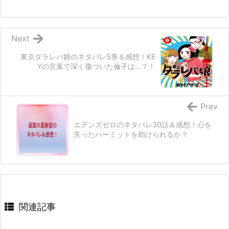
Next
東京タラレバ娘のネタバレ5巻＆感想！KE
Yの言葉で深く傷ついた倫子は…？！
Prev
エデンズゼロのネタバレ30話＆感想！心を
失ったハーミットを助けられるか？
関連記事