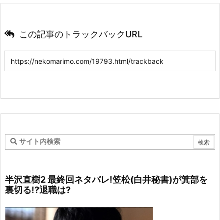
この記事のトラックバックURL
半沢直樹2 最終回ネタバレ!笠松(白井秘書)が箕部を
裏切る!?退職は?