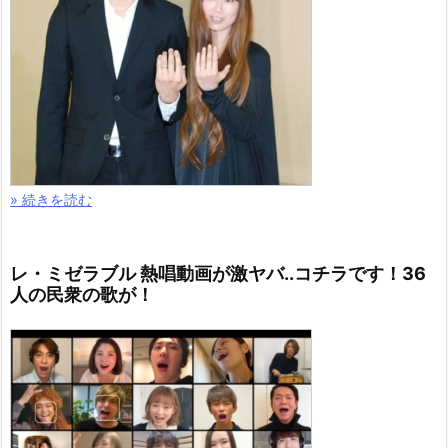
» 続きを読む
レ・ミゼラブル 熱唱動画が激ヤバ..コチラです！36
人の民衆の歌が！