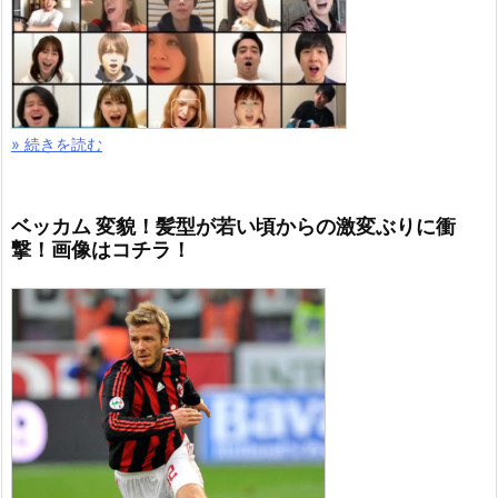
» 続きを読む
ベッカム 変貌！髪型が若い頃からの激変ぶりに衝
撃！画像はコチラ！