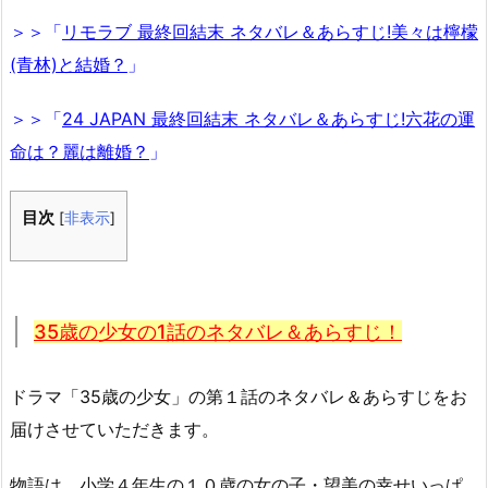
＞＞「
リモラブ 最終回結末 ネタバレ＆あらすじ!美々は檸檬
(青林)と結婚？
」
＞＞「
24 JAPAN 最終回結末 ネタバレ＆あらすじ!六花の運
命は？麗は離婚？
」
目次
[
非表示
]
35歳の少女の1話のネタバレ＆あらすじ！
ドラマ「35歳の少女」の第１話のネタバレ＆あらすじをお
届けさせていただきます。
物語は、小学４年生の１０歳の女の子・望美の幸せいっぱ