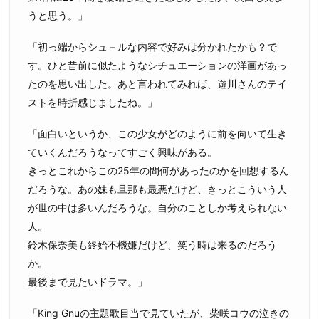
うと思う。」
「初っ端からシュ－ルな内容で好みは分かれたかも？で
す。ひと昔前に似たようなシチュエーションの洋画があっ
たのを思い出した。あと言われてみれば、遊川さんのテイ
ストを時折感じましたね。」
「面白いというか、この少女がどのように前を向いて生き
ていくんだろうなってすごく興味がある。
きっとこれからこの25年の間何があったのかを回想するん
だろうな。あの妹も旦那も最悪だけど、きっとこういう人
が世の中は多いんだろうな。自分のことしか考えられない
人。
鈴木保奈美も終始不機嫌だけど、笑う時は来るのだろう
か。
最後まで見たいドラマ。」
「King Gnuの主題歌目当で見ていたが、柴咲コウの泣きの