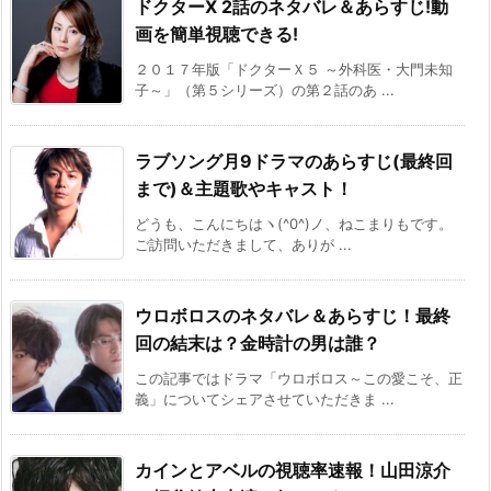
ドクターX 2話のネタバレ＆あらすじ!動
画を簡単視聴できる!
２０１７年版「ドクターＸ５ ～外科医・大門未知
子～」（第５シリーズ）の第２話のあ ...
ラブソング月9ドラマのあらすじ(最終回
まで)＆主題歌やキャスト！
どうも、こんにちはヽ(^0^)ノ、ねこまりもです。
ご訪問いただきまして、ありが ...
ウロボロスのネタバレ＆あらすじ！最終
回の結末は？金時計の男は誰？
この記事ではドラマ「ウロボロス～この愛こそ、正
義」についてシェアさせていただきま ...
カインとアベルの視聴率速報！山田涼介