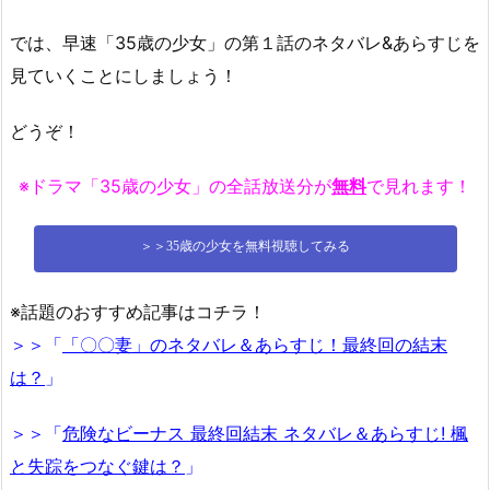
では、早速「35歳の少女」の第１話のネタバレ&あらすじを
見ていくことにしましょう！
どうぞ！
※ドラマ「35歳の少女」の全話放送分が
無料
で見れます！
＞＞35歳の少女を無料視聴してみる
※話題のおすすめ記事はコチラ！
＞＞「
「〇〇妻」のネタバレ＆あらすじ！最終回の結末
は？
」
＞＞「
危険なビーナス 最終回結末 ネタバレ＆あらすじ! 楓
と失踪をつなぐ鍵は？
」