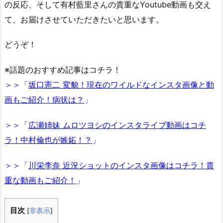
の反応、そして有村藍里さんの貴重なYoutube動画も交え
て、お届けさせていただきたいと思います。
どうぞ！
※話題のおすすめ記事はコチラ！
＞＞「
坂口憲二 変貌！現在のワイルドなインスタ画像と動
画もご紹介！病状は？
」
＞＞「
広瀬姉妹 ムロツヨシのインスタライブ動画はコチ
ラ！中村倫也が嫉妬！？
」
＞＞「
川栄李奈 近況ショットのインスタ画像はコチラ！貴
重な動画もご紹介！
」
目次
[
非表示
]