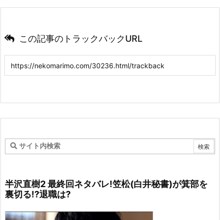
この記事のトラックバックURL
半沢直樹2 最終回ネタバレ!笠松(白井秘書)が箕部を
裏切る!?退職は?