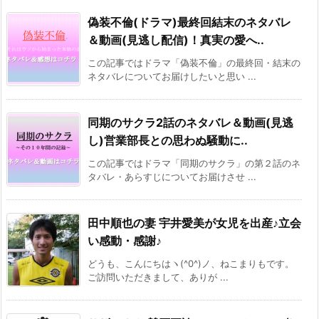
偽装不倫(ドラマ)最終回結末のネタバレ
＆動画(見逃し配信)！真実の愛へ..
この記事ではドラマ「偽装不倫」の最終回・結末の
ネタバレについてお届けしたいと思い ...
同期のサクラ2話のネタバレ＆動画(見逃
し)営業部長との思わぬ騒動に..
この記事ではドラマ「同期のサクラ」の第２話のネ
タバレ・あらすじについてお届けさせ ...
田中順也の妻 宇井愛美が女児を出産♪立会
い感動・感謝♪
どうも、こんにちはヽ(^0^)ノ、ねこまりもです。
ご訪問いただきまして、ありが ...