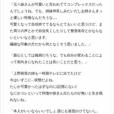
「元々妹さんが可愛いと言われててコンプレックスだった
んでしょうね。でも、姉妹仲良しみたいだしお姉さんきっ
と優しい性格なんだろうな…。
可愛くなって自信持ててるならとてもいいと思うけど、ま
た周りの声とかで自信失くしたりして整形依存とかならな
いといいなと思います。
繊細な印象の方だから何となくそう思いました。」
「親心としては複雑だろうな。でも自分が変わることによ
って前向きになれたことは良いことだと思う。」
「上野樹里の姉も一時期テレビに出てたけど
今はいずこに…状態だよね。
たしか可愛かったはずなのに(記憶にない)
なにかコレといって特徴や抜きん出たものが無いと生き残
れないね」
「本人がいいならいいでしょ 誰にも迷惑かけてないし。