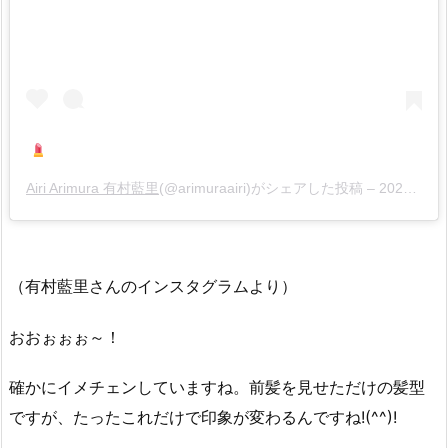
Airi Arimura 有村藍里
(@arimuraairi)がシェアした投稿 –
2020年 5月月15日午前6時10分PDT
（有村藍里さんのインスタグラムより）
おおぉぉぉ～！
確かにイメチェンしていますね。前髪を見せただけの髪型
ですが、たったこれだけで印象が変わるんですね!(^^)!