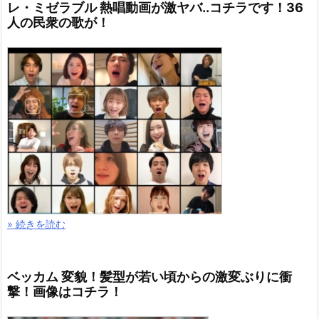
レ・ミゼラブル 熱唱動画が激ヤバ..コチラです！36
人の民衆の歌が！
» 続きを読む
ベッカム 変貌！髪型が若い頃からの激変ぶりに衝
撃！画像はコチラ！