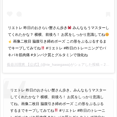
リエトレ 昨日のおさらい蟹さん歩き
みんなもうマスターし
てくれたかな？ 横横、前後ろ！ お尻をしっかり意識してね
画像二枚目 脇腹引き締めポーズ この形をぶるぶるするま
でキープしてみてね
#リエトレ #昨日のトレーニングでバ
キバキ筋肉痛 #タンパク質とグルタミンで強化ね
長谷川理恵 【公式】
(@rie_hasegawa)がシェアした投稿 –
2020年 5月月1日午後11時35分PDT
リエトレ 昨日のおさらい蟹さん歩き。みんなもうマスター
してくれたかな？ 横横、前後ろ！ お尻をしっかり意識し
てね。画像二枚目 脇腹引き締めポーズ この形をぶるぶる
するまでキープしてみてね
#リエトレ #昨日のトレーニ