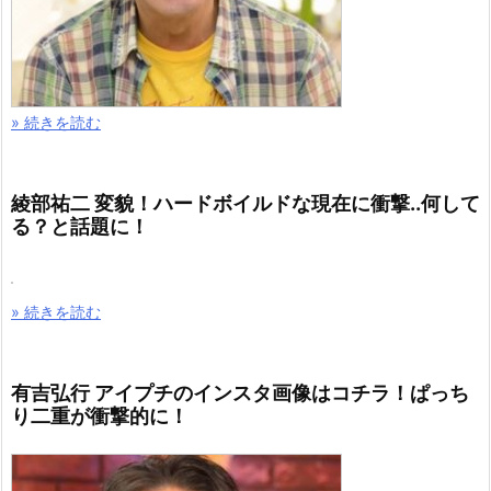
» 続きを読む
綾部祐二 変貌！ハードボイルドな現在に衝撃..何して
る？と話題に！
» 続きを読む
有吉弘行 アイプチのインスタ画像はコチラ！ぱっち
り二重が衝撃的に！