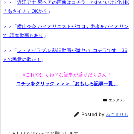
＞＞「
近江アナ 紫ヘアの画像はコチラ！かわいいけどNHK
「あさイチ」OKか？
」
＞＞「
横山令奈 バイオリニストがコロナ患者をバイオリン
で..演奏動画もあり
」
＞＞「
レ・ミゼラブル 熱唱動画が激ヤバ..コチラです！36
人の民衆の歌が！
」
※これやばくね？な記事が盛りだくさん！
コチラをクリック ＞＞＞「おもしろ記事一覧」
エンタメ♪
Posted by
ねこまりも
よろしければシェアお願いします