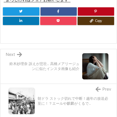
Copy
Next
鈴木紗理奈 訴えが悲壮.. 高橋メアリージュ
ンに似たインスタ画像も紹介
Prev
朝ドラ ストック切れで中断！越年の放送必
至に！？エールや麒麟がくるで..