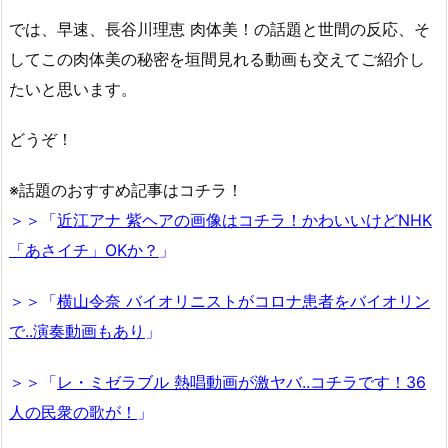
では、早速、長谷川理恵 肉体美！の話題と世間の反応、そ
してこの肉体美の秘密を垣間見れる動画も交えてご紹介し
たいと思います。
どうぞ！
※話題のおすすめ記事はコチラ！
＞＞「
近江アナ 紫ヘアの画像はコチラ！かわいいけどNHK
「あさイチ」OKか？
」
＞＞「
横山令奈 バイオリニストがコロナ患者をバイオリン
で..演奏動画もあり
」
＞＞「
レ・ミゼラブル 熱唱動画が激ヤバ..コチラです！36
人の民衆の歌が！
」