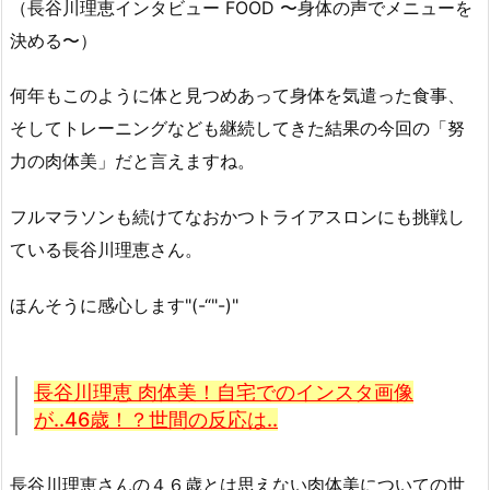
（長谷川理恵インタビュー FOOD 〜身体の声でメニューを
決める〜）
何年もこのように体と見つめあって身体を気遣った食事、
そしてトレーニングなども継続してきた結果の今回の「努
力の肉体美」だと言えますね。
フルマラソンも続けてなおかつトライアスロンにも挑戦し
ている長谷川理恵さん。
ほんそうに感心します"(-“"-)"
長谷川理恵 肉体美！自宅でのインスタ画像
が..46歳！？世間の反応は..
長谷川理恵さんの４６歳とは思えない肉体美についての世