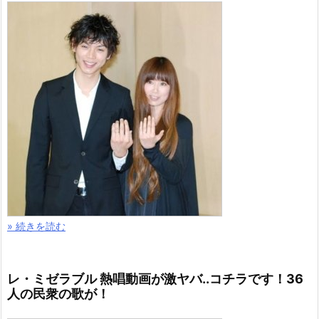
» 続きを読む
レ・ミゼラブル 熱唱動画が激ヤバ..コチラです！36
人の民衆の歌が！