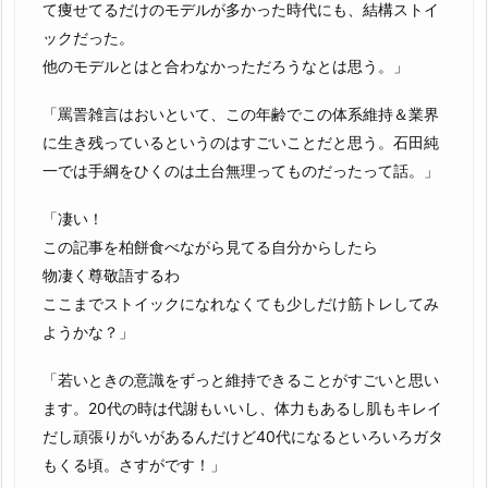
て痩せてるだけのモデルが多かった時代にも、結構ストイ
ックだった。
他のモデルとはと合わなかっただろうなとは思う。」
「罵詈雑言はおいといて、この年齢でこの体系維持＆業界
に生き残っているというのはすごいことだと思う。石田純
一では手綱をひくのは土台無理ってものだったって話。」
「凄い！
この記事を柏餅食べながら見てる自分からしたら
物凄く尊敬語するわ
ここまでストイックになれなくても少しだけ筋トレしてみ
ようかな？」
「若いときの意識をずっと維持できることがすごいと思い
ます。20代の時は代謝もいいし、体力もあるし肌もキレイ
だし頑張りがいがあるんだけど40代になるといろいろガタ
もくる頃。さすがです！」