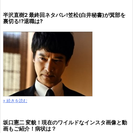
半沢直樹2 最終回ネタバレ!笠松(白井秘書)が箕部を
裏切る!?退職は?
» 続きを読む
坂口憲二 変貌！現在のワイルドなインスタ画像と動
画もご紹介！病状は？