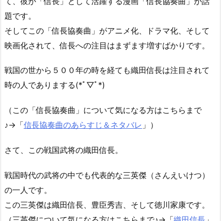
て、彼が「信長」として活躍する漫画「信長協奏曲」が話
題です。
そしてこの「信長協奏曲」がアニメ化、ドラマ化、そして
映画化されて、信長への注目はまずます増すばかりです。
戦国の世から５００年の時を経ても織田信長は注目されて
時の人でありまする(*ﾟ▽ﾟ*)
（この「信長協奏曲」について気になる方はこちらまで
♪→「
信長協奏曲のあらすじ＆ネタバレ
」）
さて、この戦国武将の織田信長。
戦国時代の武将の中でも代表的な三英傑（さんえいけつ）
の一人です。
この三英傑は織田信長、豊臣秀吉、そして徳川家康です。
（三英傑について気になる方はこちらまで♪→「
織田信長
」