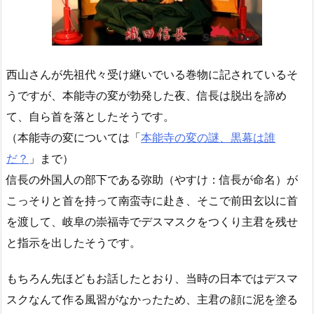
西山さんが先祖代々受け継いでいる巻物に記されているそ
うですが、本能寺の変が勃発した夜、信長は脱出を諦め
て、自ら首を落としたそうです。
（本能寺の変については「
本能寺の変の謎、黒幕は誰
だ？
」まで）
信長の外国人の部下である弥助（やすけ：信長が命名）が
こっそりと首を持って南蛮寺に赴き、そこで前田玄以に首
を渡して、岐阜の崇福寺でデスマスクをつくり主君を残せ
と指示を出したそうです。
もちろん先ほどもお話したとおり、当時の日本ではデスマ
スクなんて作る風習がなかったため、主君の顔に泥を塗る