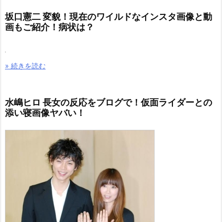
» 続きを読む
ベッカム 変貌！髪型が若い頃からの激変ぶりに衝
撃！画像はコチラ！