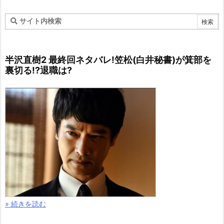
» 続きを読む
レ・ミゼラブル 熱唱動画が激ヤバ..コチラです！36
人の民衆の歌が！