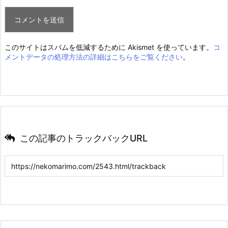
» 続きを読む
坂口憲二 変貌！現在のワイルドなインスタ画像と動
画もご紹介！病状は？
» 続きを読む
水嶋ヒロ 長女の反応をブログで！仮面ライダーとの
添い寝画像ヤバい！