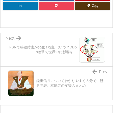
島の戦い等を5分で紹介♪
どうも、こんにちはヽ(^0^)ノ、ねこまりもです。
ご訪問いただきまして、ありが ...
ヴァリニャーノとは？織田信長と会った
イタリア巡察師です！
どうも、こんにちはヽ(^0^)ノ、ねこまりもです。
ご訪問いただきまして、ありが ...
新撰組とは？メンバー(土方歳三や沖田総
司等)や活躍等が５分で分かる！
この記事では幕末に活躍した「新撰組」について、
その成り立ちやメンバー、そしてその ...
吉田松陰の名言や松下村塾、至誠等につ
いて５分で分かる！