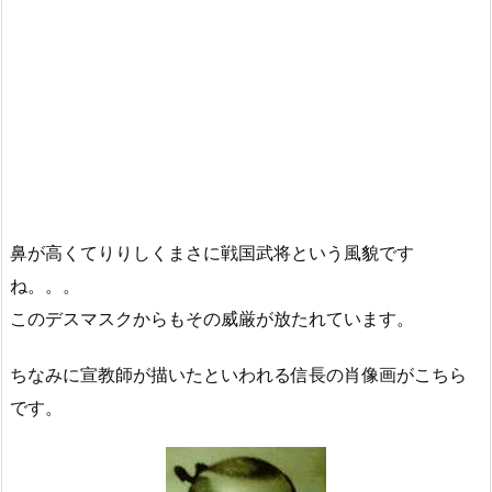
デスマスクと似ていますね。
あの歴史上の人物で小学生の時にも歴史で習う「織田信
長」。
どこか遠くの夢物語のような人物の印象でしたが、このよ
うに実際の顔を見てみると、信長って実際にこの世に存在
していたことがあって、歴史で習った数々の出来事を実際
に体験した「人」なんだなぁぁと、なぜか妙に身近に感じ
てしまう・・・のは私だけでしょうか？
このような形で５００年を経た現代人にも自身の顔で毅然
とメッセージを送り、影響を与える人物って・・
なんかすごすぎて圧倒されてしまいました(*ﾟ▽ﾟ*)
信長公に感謝の念を送るとともに、この記事が少しでも読
者の方々に何らかのいい影響を与えられたら幸いです。