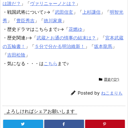
Prev
織田信長についてわかりやすく５分で！歴
史年表、本能寺の変等のまとめ
関連記事
信長協奏曲の結末・最終回は？あらすじ
＆ネタバレです！
「信長協奏曲」がアニメ化、ドラマ化、そして映画
化されましたね♪ （映画見ました！ ...
武田信玄の年表や上杉謙信との関係&川中