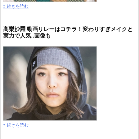
» 続きを読む
綾部祐二 変貌！ハードボイルドな現在に衝撃..何して
る？と話題に！