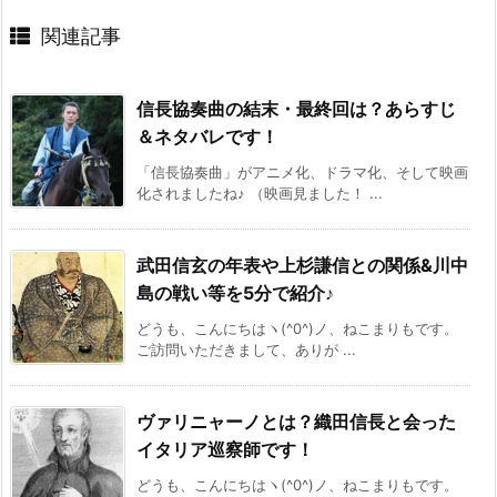
どうも、こんにちはヽ(^0^)ノ、ねこまりもです。
ご訪問いただきまして、ありが ...
ディスカッション
コメント一覧
cats
より:
2016年9月17日 6:11 PM
すごいですね
返信