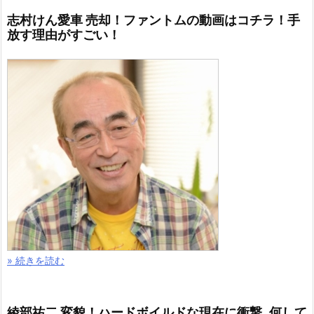
» 続きを読む
有吉弘行 アイプチのインスタ画像はコチラ！ぱっち
り二重が衝撃的に！