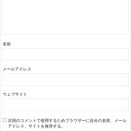
この記事のトラックバックURL
半沢直樹2 最終回ネタバレ!笠松(白井秘書)が箕部を
裏切る!?退職は?