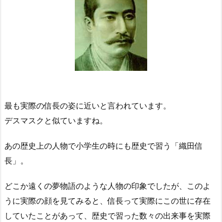
最後までおつきあいいただきまして、ありがとうございま
したm(_)m
（気になる記事はページ上の虫眼鏡で検索を♪）
・関連記事はこちらまで♪→「
５分で分かる織田信長
」「
信
長協奏曲のあらすじ＆ネタバレ
」「
本能寺の変の謎、黒幕
は誰だ？
」「
ヴァリニャーノとは？
」
・戦国武将について♪→「
武田信玄
」「
上杉謙信
」「
明智光
秀
」「
豊臣秀吉
」「
徳川家康
」
・歴史ドラマはこちらまで♪→「
花燃ゆ
」
・歴史関連♪→「
武蔵とお通の情事の結末は？
」「
宮本武蔵
の五輪書！
」「
５分で分かる明治維新！
」「
坂本龍馬
」
「
吉田松陰
」
・気になる・・・は
こちら
まで♪