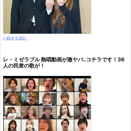
» 続きを読む
永野芽郁 エモいインスタ画像はコチラ！寝起き前髪
割れ..写真集の感想も