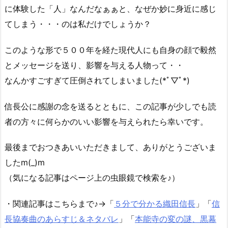
歴史(^O^)
Posted by
ねこまりも
よろしければシェアお願いします
Copy
Next
PSNで接続障害が発生！復旧はいつ？DDo
s攻撃で世界中に影響を！