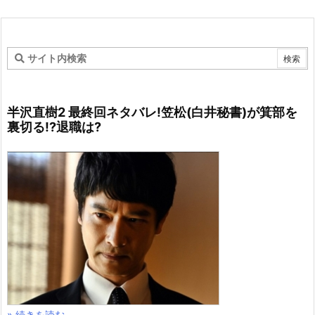
半沢直樹2 最終回ネタバレ!笠松(白井秘書)が箕部を
裏切る!?退職は?
» 続きを読む