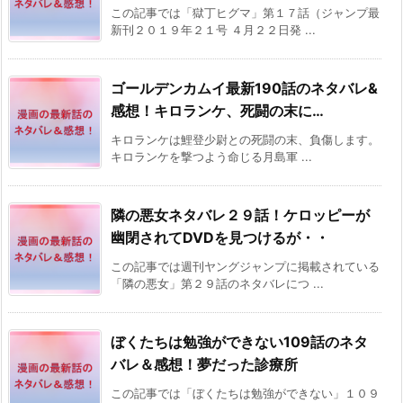
この記事では「獄丁ヒグマ」第１７話（ジャンプ最
新刊２０１９年２１号 ４月２２日発 ...
ゴールデンカムイ最新190話のネタバレ&
感想！キロランケ、死闘の末に…
キロランケは鯉登少尉との死闘の末、負傷します。
キロランケを撃つよう命じる月島軍 ...
隣の悪女ネタバレ２９話！ケロッピーが
幽閉されてDVDを見つけるが・・
この記事では週刊ヤングジャンプに掲載されている
「隣の悪女」第２９話のネタバレにつ ...
ぼくたちは勉強ができない109話のネタ
バレ＆感想！夢だった診療所
この記事では「ぼくたちは勉強ができない」１０９