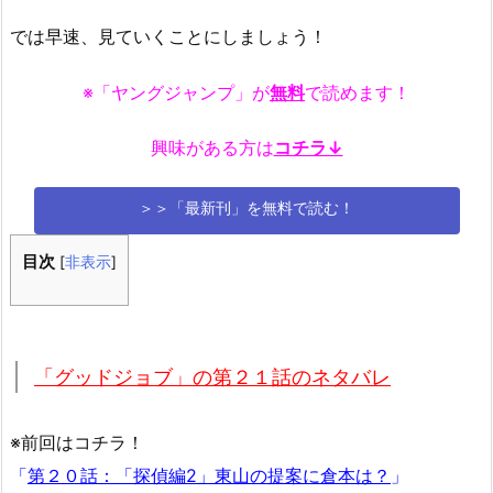
では早速、見ていくことにしましょう！
※「ヤングジャンプ」が
無料
で読めます！
興味がある方は
コチラ↓
＞＞「最新刊」を無料で読む！
目次
[
非表示
]
「グッドジョブ」の第２１話のネタバレ
※前回はコチラ！
「
第２０話：「探偵編2」東山の提案に倉本は？
」