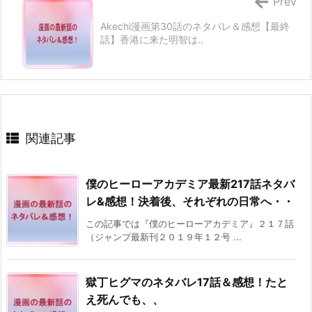
Prev
Akechi漫画第30話のネタバレ＆感想【最終
話】香港に来た明智は..
関連記事
僕のヒーローアカデミア最新217話ネタバ
レ&感想！決着後、それぞれの日常へ・・
この記事では『僕のヒーローアカデミア』２１７話
（ジャンプ最新刊２０１９年１２号 ...
獄丁ヒグマのネタバレ17話＆感想！たと
え死んでも、、