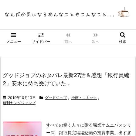
メニュー
サイドバー
前へ
次へ
検索
グッドジョブのネタバレ最新27話＆感想「銀行員編
2」安木に待ち受けていた…
2019年10月13日
グッドジョブ
,
漫画・コミック
,
週刊ヤングジャンプ
すべての働く人々に贈る職業オムニバスシリ
ーズ 銀行員完結編
悲願の投資事業。出すぎ