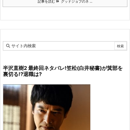
記事を読む
グッドジョブのネ ...
半沢直樹2 最終回ネタバレ!笠松(白井秘書)が箕部を
裏切る!?退職は?