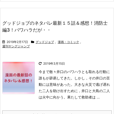
グッドジョブのネタバレ最新１５話＆感想！消防士
編3！パワハラだが・・
2019年2月17日
グッドジョブ
,
漫画・コミック
,
週刊ヤングジャンプ
2019年3月15日
今まで散々井口のパワハラとも取れる行動に
誰もが辟易してきた。
しかし，その井口の言
動には意味があった。
大きな火災で逃げ遅れ
た二人を助け出すために，井口と大島の二人
は火中に向かう。
果たして救助者は ...