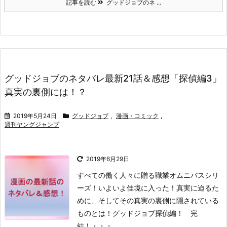
記事を読む
グッドジョブのネ ...
グッドジョブのネタバレ最新21話＆感想「探偵編3」
真実の裏側には！？
2019年5月24日
グッドジョブ
,
漫画・コミック
,
週刊ヤングジャンプ
2019年6月29日
すべての働く人々に贈る職業オムニバスシリ
ーズ！
いよいよ佳境に入った！
真実に迫るた
めに、そしてその真実の裏側に隠されている
ものとは！
グッドジョブ探偵編！ 完
結！
・・・
...