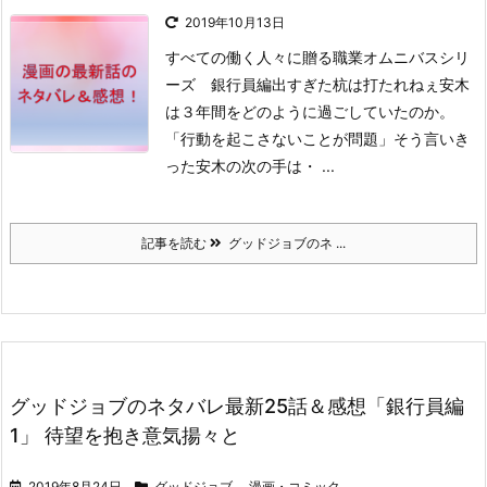
2019年10月13日
すべての働く人々に贈る職業オムニバスシリ
ーズ 銀行員編
出すぎた杭は打たれねぇ
安木
は３年間をどのように過ごしていたのか。
「行動を起こさないことが問題」
そう言いき
った安木の次の手は・ ...
記事を読む
グッドジョブのネ ...
グッドジョブのネタバレ最新25話＆感想「銀行員編
1」 待望を抱き意気揚々と
2019年8月24日
グッドジョブ
,
漫画・コミック
,